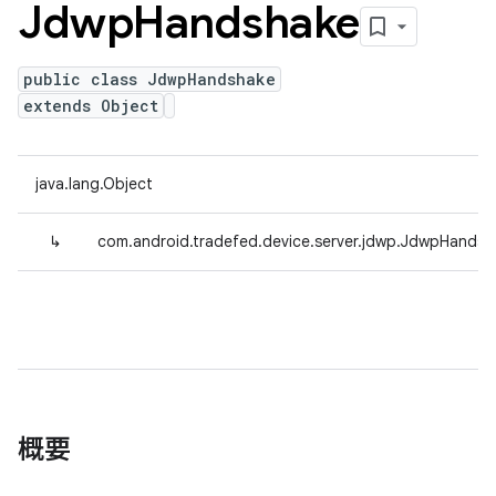
Jdwp
Handshake
public class JdwpHandshake
extends Object
java.lang.Object
↳
com.android.tradefed.device.server.jdwp.JdwpHandsh
概要