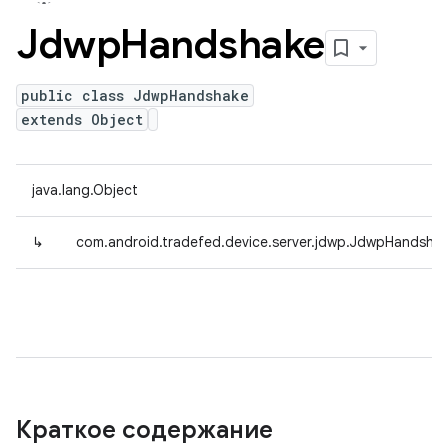
Jdwp
Handshake
public class JdwpHandshake
extends Object
java.lang.Object
↳
com.android.tradefed.device.server.jdwp.JdwpHandsha
Краткое содержание