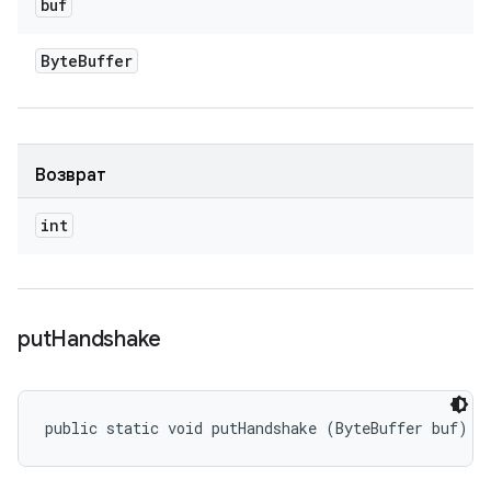
buf
Byte
Buffer
Возврат
int
put
Handshake
public static void putHandshake (ByteBuffer buf)