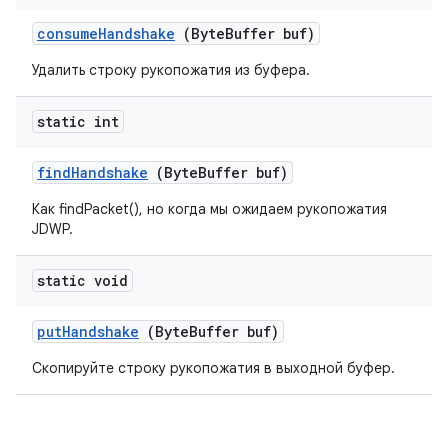
consume
Handshake
(Byte
Buffer buf)
Удалить строку рукопожатия из буфера.
static int
find
Handshake
(Byte
Buffer buf)
Как findPacket(), но когда мы ожидаем рукопожатия
JDWP.
static void
put
Handshake
(Byte
Buffer buf)
Скопируйте строку рукопожатия в выходной буфер.