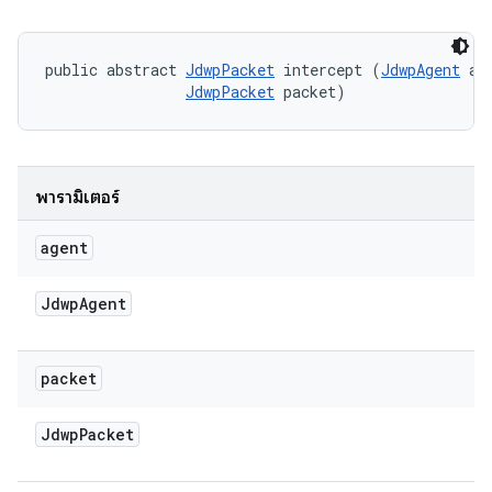
public abstract 
JdwpPacket
 intercept (
JdwpAgent
 age
JdwpPacket
 packet)
พารามิเตอร์
agent
Jdwp
Agent
packet
Jdwp
Packet