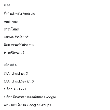
บิวด์
ที่เก็บสำหรับ Android
ข้อกำหนด
ดาวน์โหลด
แสดงพรีวิวไบนารี
อิมเมจเวอร์ชันโรงงาน
ไบนารีไดรเวอร์
เชื่อมต่อ
@Android บน X
@AndroidDev บน X
บล็อก Android
บล็อกด้านความปลอดภัยของ Google
แพลตฟอร์มบน Google Groups