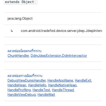
extends Object
java.lang.Object
↳
com.android.tradefed.device.server.jdwp.JdwpInterce
คลาสย่อยโดยตรงที่ทราบ
ChunkHandler
,
DdmJdwpExtension.DdmInterceptor
คลาสย่อยทางอ้อมที่ทราบ
DebugViewDumpHandler
,
HandleAppName
,
HandleExit
,
HandleHeap
,
HandleHello
,
HandleNativeHeap
,
HandleProfiling
,
HandleTest
,
HandleThread
,
HandleViewDebug
,
HandleWait