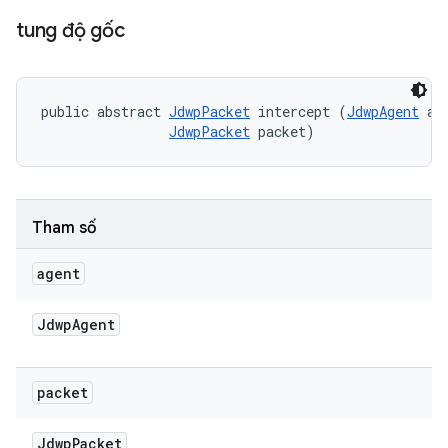
tung độ gốc
public abstract 
JdwpPacket
 intercept (
JdwpAgent
 age
JdwpPacket
 packet)
Tham số
agent
Jdwp
Agent
packet
Jdwp
Packet