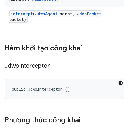
intercept
(
Jdwp
Agent
agent
,
Jdwp
Packet
packet)
Hàm khởi tạo công khai
Jdwp
Interceptor
public JdwpInterceptor ()
Phương thức công khai