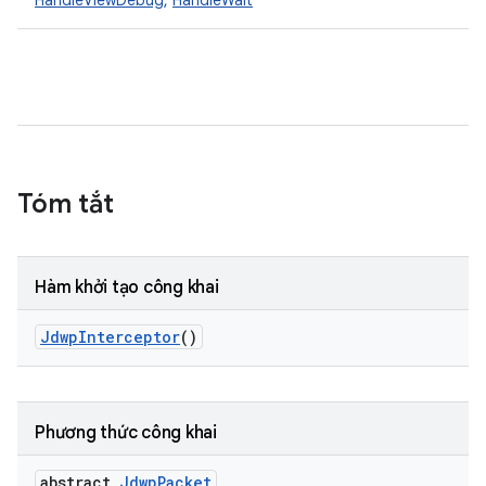
HandleViewDebug
,
HandleWait
Tóm tắt
Hàm khởi tạo công khai
Jdwp
Interceptor
()
Phương thức công khai
abstract
Jdwp
Packet