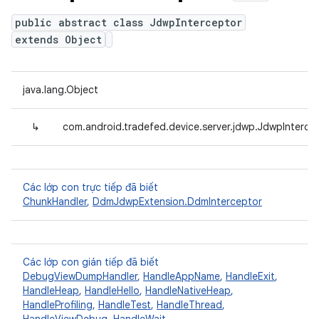
public abstract class JdwpInterceptor
extends Object
java.lang.Object
↳
com.android.tradefed.device.server.jdwp.JdwpInterce
Các lớp con trực tiếp đã biết
ChunkHandler
,
DdmJdwpExtension.DdmInterceptor
Các lớp con gián tiếp đã biết
DebugViewDumpHandler
,
HandleAppName
,
HandleExit
,
HandleHeap
,
HandleHello
,
HandleNativeHeap
,
HandleProfiling
,
HandleTest
,
HandleThread
,