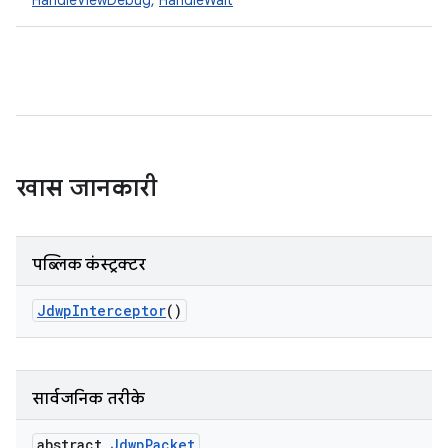
HandleViewDebug
,
HandleWait
खास जानकारी
पब्लिक कंस्ट्रक्टर
Jdwp
Interceptor
()
सार्वजनिक तरीके
abstract
Jdwp
Packet