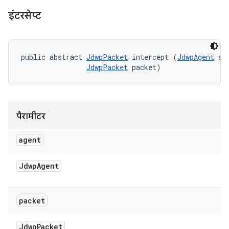
इंटरसेप्ट
public abstract 
JdwpPacket
 intercept (
JdwpAgent
 age
JdwpPacket
 packet)
पैरामीटर
agent
Jdwp
Agent
packet
Jdwp
Packet