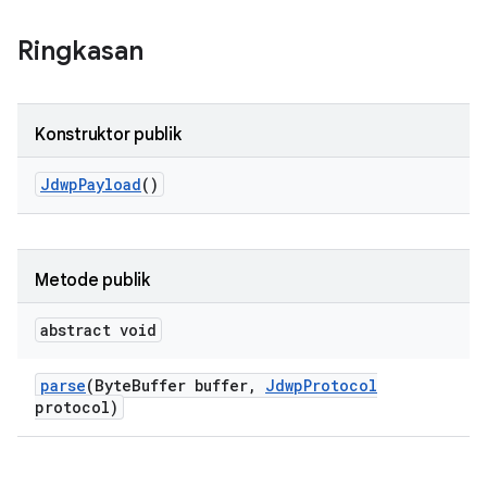
Ringkasan
Konstruktor publik
Jdwp
Payload
()
Metode publik
abstract void
parse
(Byte
Buffer buffer
,
Jdwp
Protocol
protocol)