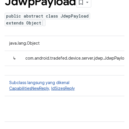
Jdwp
Payload
public abstract class JdwpPayload
extends Object
java.lang.Object
↳
com.android.tradefed.device.server.jdwp.JdwpPayloa
Subclass langsung yang dikenal
CapabilitiesNewReply
,
IdSizesReply