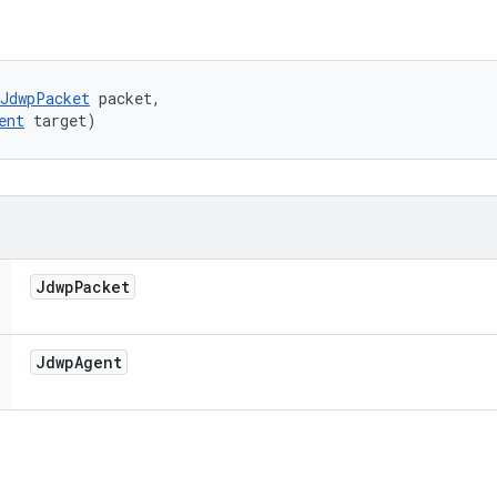
JdwpPacket
 packet, 

ent
 target)
Jdwp
Packet
Jdwp
Agent