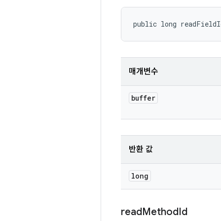
public long readFieldI
매개변수
buffer
반환 값
long
read
Method
Id