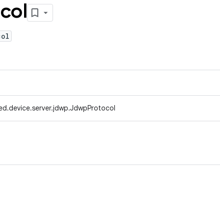
col
col
ed.device.server.jdwp.JdwpProtocol