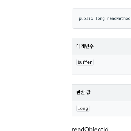
public long readMethod
매개변수
buffer
반환 값
long
read
Object
Id