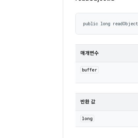
public long readObject
매개변수
buffer
반환 값
long