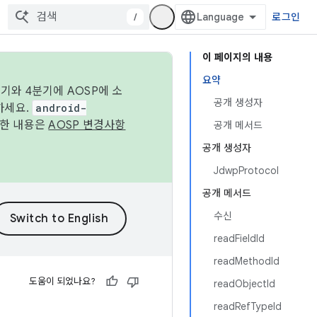
/
로그인
이 페이지의 내용
요약
기와 4분기에 AOSP에 소
공개 생성자
하세요.
android-
세한 내용은
AOSP 변경사항
공개 메서드
공개 생성자
JdwpProtocol
공개 메서드
수신
readFieldId
readMethodId
도움이 되었나요?
readObjectId
readRefTypeId