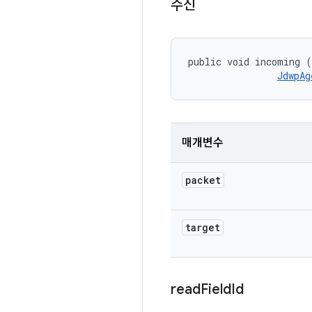
수신
public void incoming (
JdwpAg
매개변수
packet
target
read
Field
Id