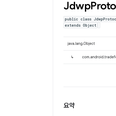
Jdwp
Proto
public class JdwpProto
extends Object
java.lang.Object
↳
com.android.tradef
요약