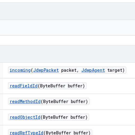
incoming
(
Jdwp
Packet
packet
,
Jdwp
Agent
target)
read
Field
Id
(Byte
Buffer buffer)
read
Method
Id
(Byte
Buffer buffer)
read
Object
Id
(Byte
Buffer buffer)
read
Ref
Type
Id
(Byte
Buffer buffer)