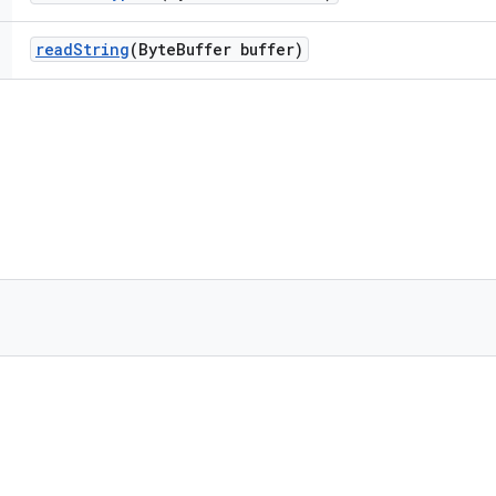
read
String
(Byte
Buffer buffer)
)