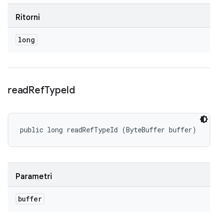
Ritorni
long
read
Ref
Type
Id
public long readRefTypeId (ByteBuffer buffer)
Parametri
buffer