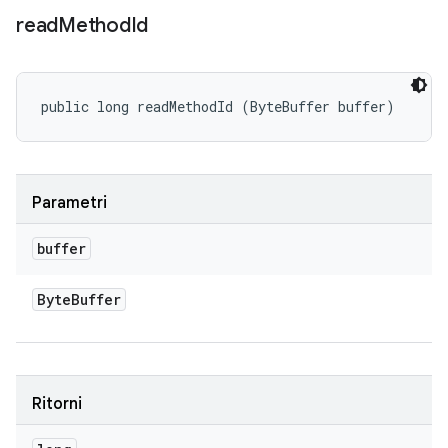
read
Method
Id
public long readMethodId (ByteBuffer buffer)
Parametri
buffer
Byte
Buffer
Ritorni