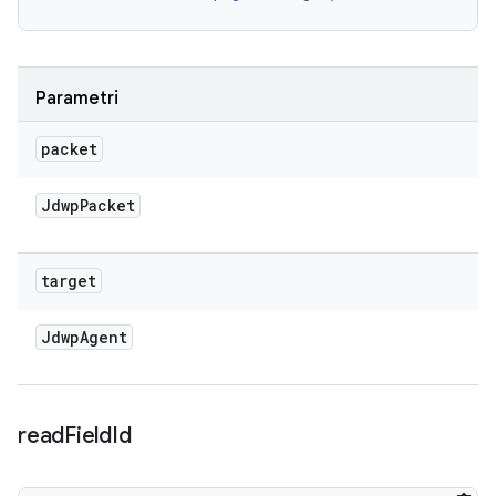
Parametri
packet
Jdwp
Packet
target
Jdwp
Agent
read
Field
Id