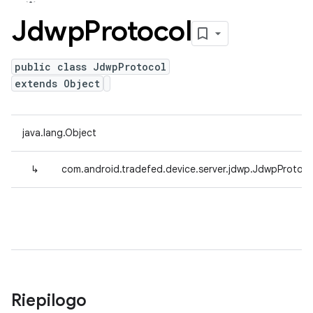
Jdwp
Protocol
public class JdwpProtocol
extends Object
java.lang.Object
↳
com.android.tradefed.device.server.jdwp.JdwpProtoco
Riepilogo