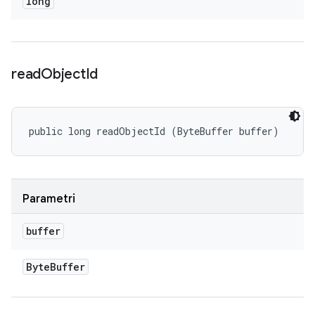
long
read
Object
Id
public long readObjectId (ByteBuffer buffer)
Parametri
buffer
Byte
Buffer