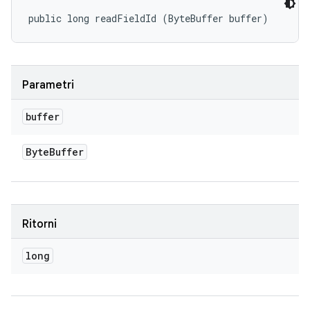
public long readFieldId (ByteBuffer buffer)
Parametri
buffer
Byte
Buffer
Ritorni
long