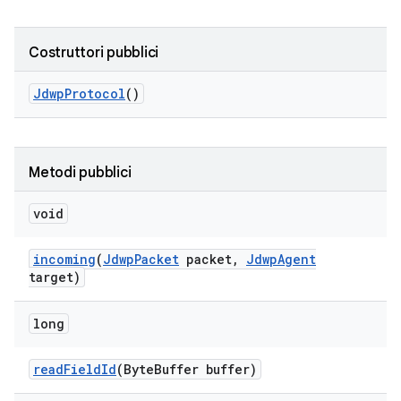
Costruttori pubblici
Jdwp
Protocol
()
Metodi pubblici
void
incoming
(
Jdwp
Packet
packet
,
Jdwp
Agent
target)
long
read
Field
Id
(Byte
Buffer buffer)