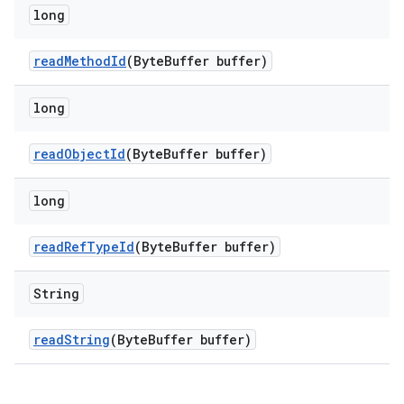
long
read
Method
Id
(Byte
Buffer buffer)
long
read
Object
Id
(Byte
Buffer buffer)
long
read
Ref
Type
Id
(Byte
Buffer buffer)
String
read
String
(Byte
Buffer buffer)