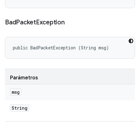
Bad
Packet
Exception
public BadPacketException (String msg)
Parámetros
msg
String