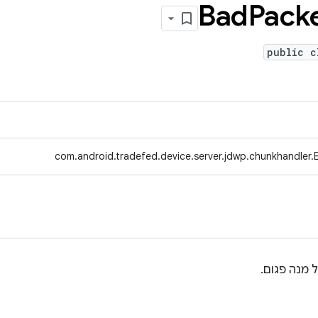
Bad
Pack
public c
com.android.tradefed.device.server.jdwp.chunkhandler
 מנה פגום.