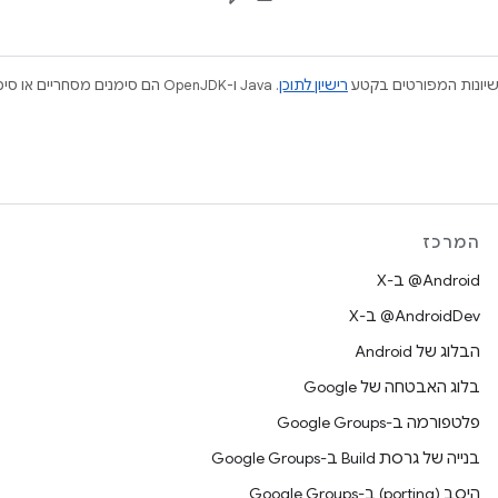
ישיונות המפורטים בקטע
רישיון לתוכן
המרכז
‫‎@Android ב-X
‫‎@AndroidDev ב-X
הבלוג של Android
בלוג האבטחה של Google
פלטפורמה ב-Google Groups
בנייה של גרסת Build ב-Google Groups
היסב (porting) ב-Google Groups