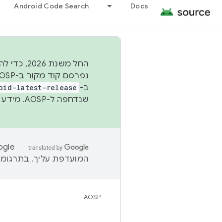
Android Code Search
Docs
החל משנת
ב-
oid-latest-release
שנדחפה ל-AOSP. מידע נוסף זמין במאמר
המועדפת עליך. בתרגומים
AOSP