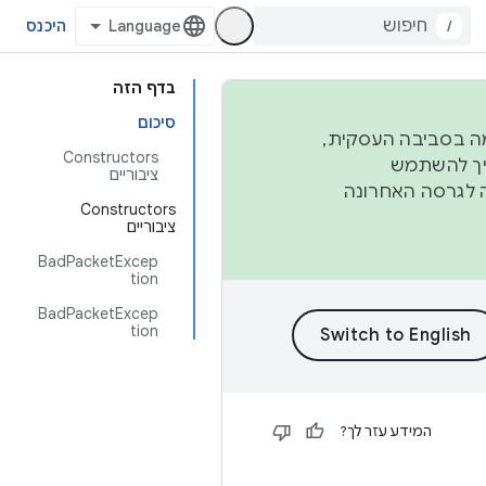
/
היכנס
בדף הזה
סיכום
פורמה בסביבה העסקית,
Constructors
ברבעון השני וברבעון הרביעי. כדי ליצור ולתרום ל-AOSP, צריך להשתמש
ציבוריים
ד יפנה לגרסה האחרונה
Constructors
ציבוריים
BadPacketExcep
tion
BadPacketExcep
tion
המידע עזר לך?