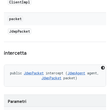
Client
Impl
packet
Jdwp
Packet
intercetta
public 
JdwpPacket
 intercept (
JdwpAgent
 agent, 

JdwpPacket
 packet)
Parametri