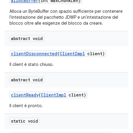
alloc
Buffer
(int max
Chunk
Len)
Alloca un ByteBuffer con spazio sufficiente per contenere
l'intestazione del pacchetto JDWP e un'intestazione del
blocco oltre alle esigenze del blocco da creare.
abstract void
client
Disconnected
(
Client
Impl
client)
Il client è stato chiuso.
abstract void
client
Ready
(
Client
Impl
client)
Il client è pronto.
static void