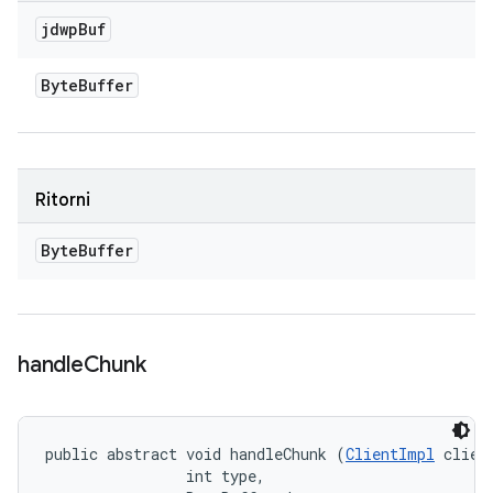
jdwp
Buf
Byte
Buffer
Ritorni
Byte
Buffer
handle
Chunk
public abstract void handleChunk (
ClientImpl
 client
                int type, 
