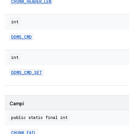
CHUNK
_
HEADER
_
LEN
int
DDMS
_
CMD
int
DDMS
_
CMD
_
SET
Campi
public static final int
CHUNK
_
FAIL