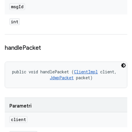
msg
Id
int
handle
Packet
public void handlePacket (
ClientImpl
 client, 

JdwpPacket
 packet)
Parametri
client