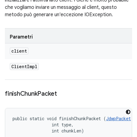
inizializzare l'attività lato client. Poiché è molto probabile
che vogliamo inviare un messaggio al client, questo
metodo può generare un'eccezione IOException.
Parametri
client
Client
Impl
finish
Chunk
Packet
public static void finishChunkPacket (
JdwpPacket
 p
                int type, 

                int chunkLen)