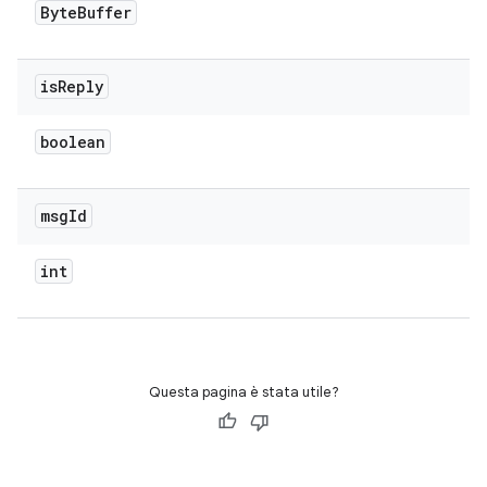
Byte
Buffer
is
Reply
boolean
msg
Id
int
Questa pagina è stata utile?