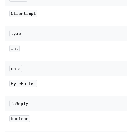
Client
Impl
type
int
data
Byte
Buffer
is
Reply
boolean