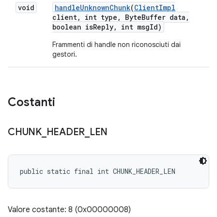
void
handle
Unknown
Chunk
(
Client
Impl
client
,
int type
,
Byte
Buffer data
,
boolean is
Reply
,
int msg
Id)
Frammenti di handle non riconosciuti dai
gestori.
Costanti
CHUNK
_
HEADER
_
LEN
public static final int CHUNK_HEADER_LEN
Valore costante: 8 (0x00000008)