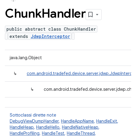
Chunk
Handler
public abstract class ChunkHandler
extends
JdwpInterceptor
java.lang.Object
↳
com.android.tradefed.device.server.jdwp.JdwpInterce
↳
com.android.tradefed.device.server.jdwp.chu
Sottoclassi dirette note
DebugViewDumpHandler
,
HandleAppName
,
HandleExit
,
HandleHeap
,
HandleHello
,
HandleNativeHeap
,
HandleProfiling
,
HandleTest
,
HandleThread
,