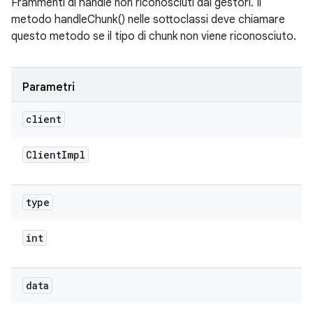
Frammenti di handle non riconosciuti dai gestori. Il
metodo handleChunk() nelle sottoclassi deve chiamare
questo metodo se il tipo di chunk non viene riconosciuto.
Parametri
client
Client
Impl
type
int
data