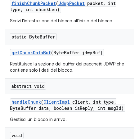
finish
Chunk
Packet
(
Jdwp
Packet
packet
,
int
type
,
int chunk
Len)
Scrivi l'intestazione del blocco all'inizio del blocco.
static Byte
Buffer
get
Chunk
Data
Buf
(Byte
Buffer jdwp
Buf)
Restituisce la sezione del buffer dei pacchetti JDWP che
contiene solo i dati del blocco.
abstract void
handle
Chunk
(
Client
Impl
client
,
int type
,
Byte
Buffer data
,
boolean is
Reply
,
int msg
Id)
Gestisci un blocco in arrivo.
void