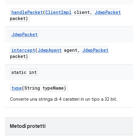
handle
Packet
(
Client
Impl
client
,
Jdwp
Packet
packet)
Jdwp
Packet
intercept
(
Jdwp
Agent
agent
,
Jdwp
Packet
packet)
static int
type
(String type
Name)
Converte una stringa di 4 caratteri in un tipo a 32 bit.
Metodi protetti