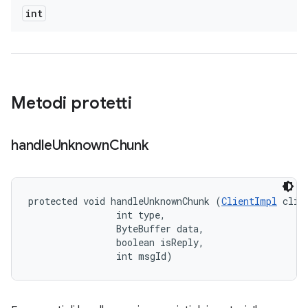
int
Metodi protetti
handle
Unknown
Chunk
protected void handleUnknownChunk (
ClientImpl
 clien
                int type, 

                ByteBuffer data, 

                boolean isReply, 

                int msgId)