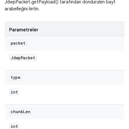
JdwpPacket.getPayload() tarafından döndürülen bayt
arabelleğini iletin.
Parametreler
packet
Jdwp
Packet
type
int
chunk
Len
int