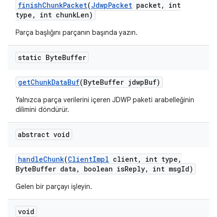
finish
Chunk
Packet
(
Jdwp
Packet
packet
,
int
type
,
int chunk
Len)
Parça başlığını parçanın başında yazın.
static Byte
Buffer
get
Chunk
Data
Buf
(Byte
Buffer jdwp
Buf)
Yalnızca parça verilerini içeren JDWP paketi arabelleğinin
dilimini döndürür.
abstract void
handle
Chunk
(
Client
Impl
client
,
int type
,
Byte
Buffer data
,
boolean is
Reply
,
int msg
Id)
Gelen bir parçayı işleyin.
void