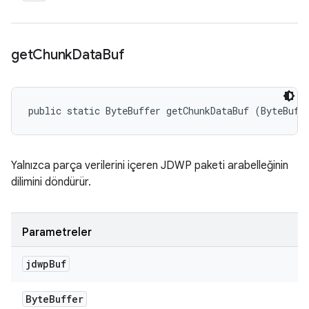
get
Chunk
Data
Buf
public static ByteBuffer getChunkDataBuf (ByteBuff
Yalnızca parça verilerini içeren JDWP paketi arabelleğinin
dilimini döndürür.
Parametreler
jdwp
Buf
Byte
Buffer