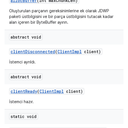
alloc
Buffer
(int max
Chunk
Len)
Oluşturulan parçanın gereksinimlerine ek olarak JDWP
paketi üstbilgisini ve bir parça üstbilgisini tutacak kadar
alan içeren bir ByteBuffer ayırın.
abstract void
client
Disconnected
(
Client
Impl
client)
İstemci ayrıldı.
abstract void
client
Ready
(
Client
Impl
client)
İstemci hazır.
static void