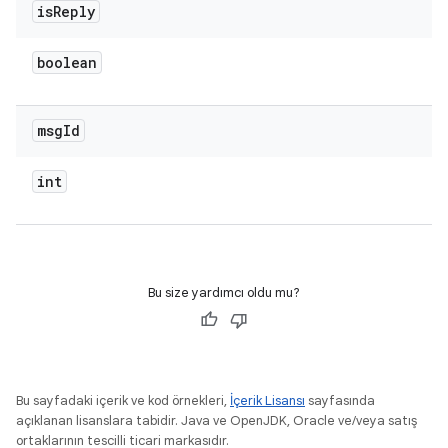
is
Reply
boolean
msg
Id
int
Bu size yardımcı oldu mu?
Bu sayfadaki içerik ve kod örnekleri,
İçerik Lisansı
sayfasında
açıklanan lisanslara tabidir. Java ve OpenJDK, Oracle ve/veya satış
ortaklarının tescilli ticari markasıdır.