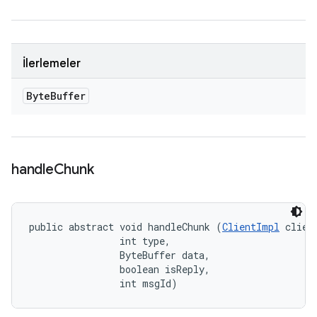
İlerlemeler
Byte
Buffer
handle
Chunk
public abstract void handleChunk (
ClientImpl
 client
                int type, 

                ByteBuffer data, 

                boolean isReply, 

                int msgId)