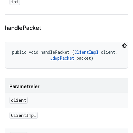
int
handle
Packet
public void handlePacket (
ClientImpl
 client, 

JdwpPacket
 packet)
Parametreler
client
Client
Impl