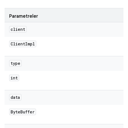
Parametreler
client
Client
Impl
type
int
data
Byte
Buffer