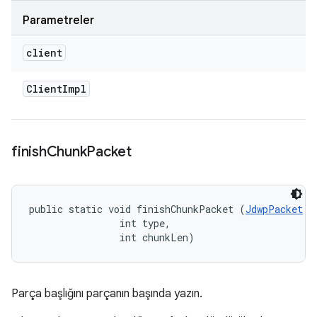
Parametreler
client
Client
Impl
finish
Chunk
Packet
public static void finishChunkPacket (
JdwpPacket
 p
                int type, 

                int chunkLen)
Parça başlığını parçanın başında yazın.