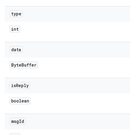
type
int
data
Byte
Buffer
is
Reply
boolean
msg
Id