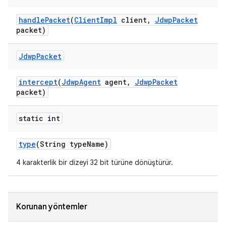
handle
Packet
(
Client
Impl
client
,
Jdwp
Packet
packet)
Jdwp
Packet
intercept
(
Jdwp
Agent
agent
,
Jdwp
Packet
packet)
static int
type
(String type
Name)
4 karakterlik bir dizeyi 32 bit türüne dönüştürür.
Korunan yöntemler