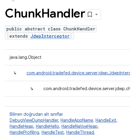
Chunk
Handler
public abstract class ChunkHandler
extends
JdwpInterceptor
java.lang.Object
↳
com.android.tradefed.device.server.jdwp.JdwpInterce
↳
com.android.tradefed.device.server.jdwp.chu
Bilinen doğrudan alt sınıflar
DebugViewDumpHandler
,
HandleAppName
,
HandleExit
,
HandleHeap
,
HandleHello
,
HandleNativeHeap
,
HandleProfiling
,
HandleTest
,
HandleThread
,