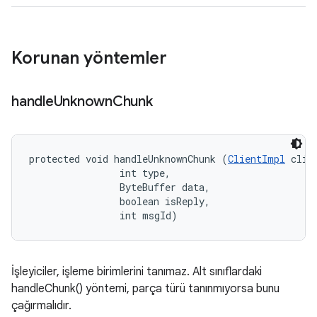
Korunan yöntemler
handle
Unknown
Chunk
protected void handleUnknownChunk (
ClientImpl
 clien
                int type, 

                ByteBuffer data, 

                boolean isReply, 

                int msgId)
İşleyiciler, işleme birimlerini tanımaz. Alt sınıflardaki
handleChunk() yöntemi, parça türü tanınmıyorsa bunu
çağırmalıdır.