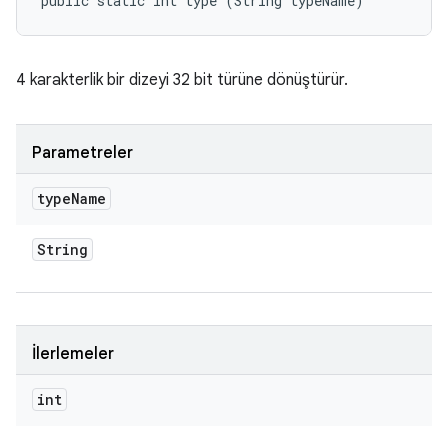
public static int type (String typeName)
4 karakterlik bir dizeyi 32 bit türüne dönüştürür.
Parametreler
type
Name
String
İlerlemeler
int