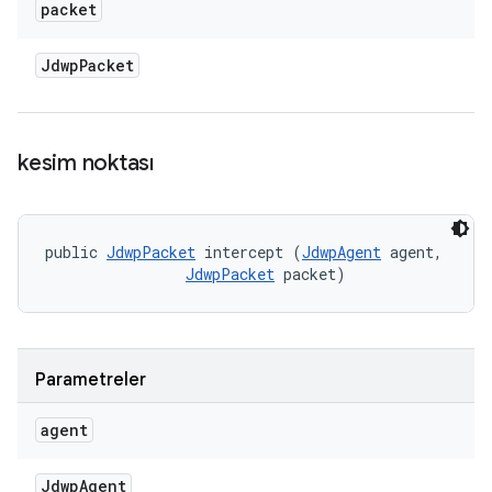
packet
Jdwp
Packet
kesim noktası
public 
JdwpPacket
 intercept (
JdwpAgent
 agent, 

JdwpPacket
 packet)
Parametreler
agent
Jdwp
Agent