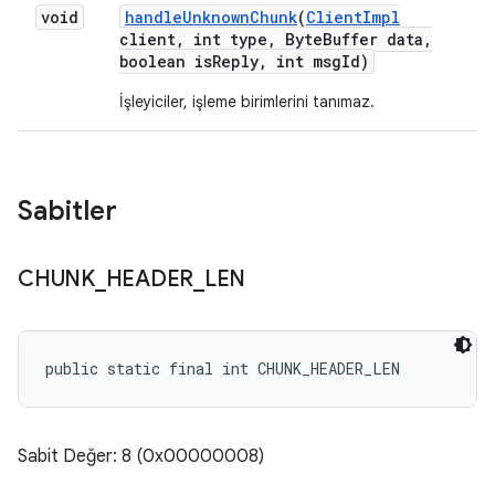
void
handle
Unknown
Chunk
(
Client
Impl
client
,
int type
,
Byte
Buffer data
,
boolean is
Reply
,
int msg
Id)
İşleyiciler, işleme birimlerini tanımaz.
Sabitler
CHUNK
_
HEADER
_
LEN
public static final int CHUNK_HEADER_LEN
Sabit Değer: 8 (0x00000008)