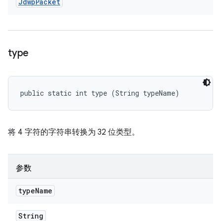
Jdwp
Packet
type
public static int type (String typeName)
将 4 字符的字符串转换为 32 位类型。
参数
type
Name
String