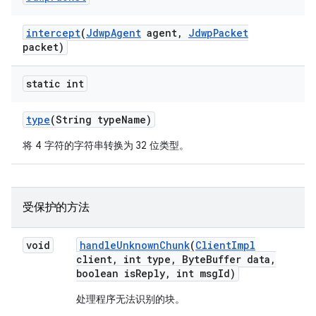
intercept
(
Jdwp
Agent
agent
,
Jdwp
Packet
packet)
static int
type
(String type
Name)
将 4 字符的字符串转换为 32 位类型。
受保护的方法
void
handle
Unknown
Chunk
(
Client
Impl
client
,
int type
,
Byte
Buffer data
,
boolean is
Reply
,
int msg
Id)
处理程序无法识别的块。