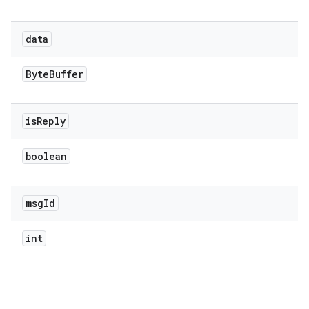
data
Byte
Buffer
is
Reply
boolean
msg
Id
int