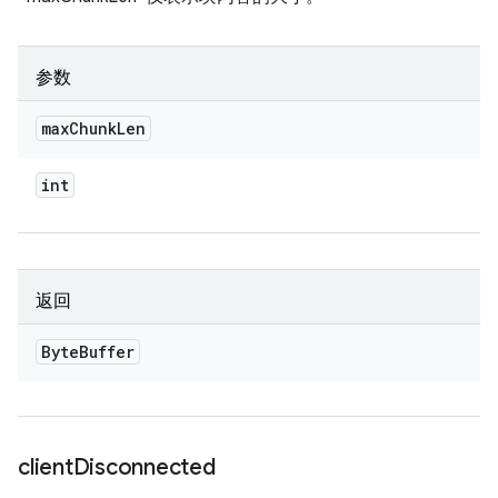
参数
max
Chunk
Len
int
返回
Byte
Buffer
client
Disconnected