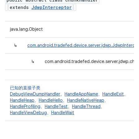
extends
JdwpInterceptor
java.lang.Object
↳
com.android.tradefed.device.server.jdwp.JdwpInterce
↳
com.android.tradefed.device.server.jdwp.chu
已知的直接子类
DebugViewDumpHandler
、
HandleAppName
、
HandleExit
、
HandleHeap
、
HandleHello
、
HandleNativeHeap
、
HandleProfiling
、
HandleTest
、
HandleThread
、
HandleViewDebug
、
HandleWait