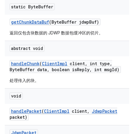
static Byte
Buffer
get
Chunk
Data
Buf
(Byte
Buffer jdwp
Buf)
返回仅包含块数据的 JDWP 数据包缓冲区的切片。
abstract void
handle
Chunk
(
Client
Impl
client
,
int type
,
Byte
Buffer data
,
boolean is
Reply
,
int msg
Id)
处理传入的块。
void
handle
Packet
(
Client
Impl
client
,
Jdwp
Packet
packet)
Jdwp
Packet