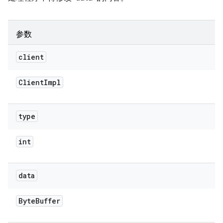
参数
client
Client
Impl
type
int
data
Byte
Buffer