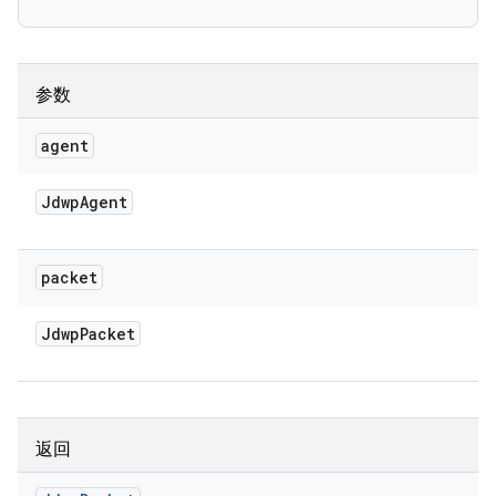
参数
agent
Jdwp
Agent
packet
Jdwp
Packet
返回