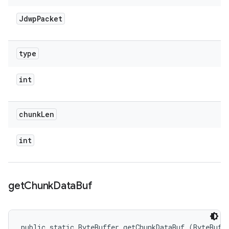
Jdwp
Packet
type
int
chunk
Len
int
get
Chunk
Data
Buf
public static ByteBuffer getChunkDataBuf (ByteBuff