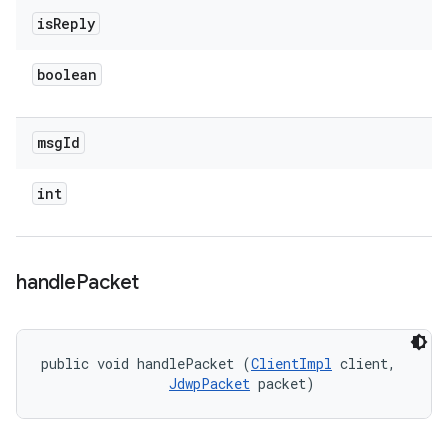
is
Reply
boolean
msg
Id
int
handle
Packet
public void handlePacket (
ClientImpl
 client, 

JdwpPacket
 packet)