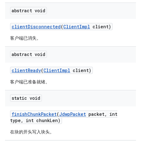
abstract void
client
Disconnected
(
Client
Impl
client)
客户端已消失。
abstract void
client
Ready
(
Client
Impl
client)
客户端已准备就绪。
static void
finish
Chunk
Packet
(
Jdwp
Packet
packet
,
int
type
,
int chunk
Len)
在块的开头写入块头。