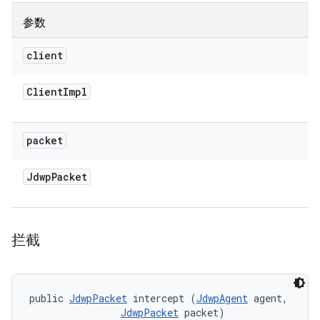
参数
client
Client
Impl
packet
Jdwp
Packet
拦截
public 
JdwpPacket
 intercept (
JdwpAgent
 agent, 

JdwpPacket
 packet)