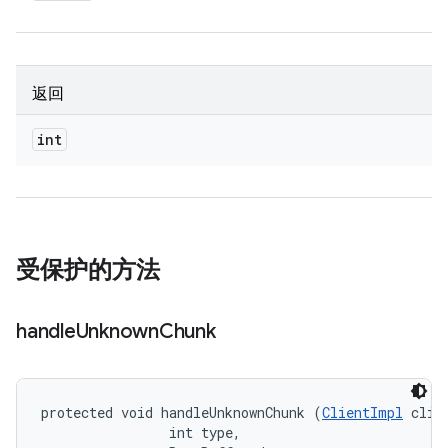
返回
int
受保护的方法
handle
Unknown
Chunk
protected void handleUnknownChunk (
ClientImpl
 clien
                int type, 
