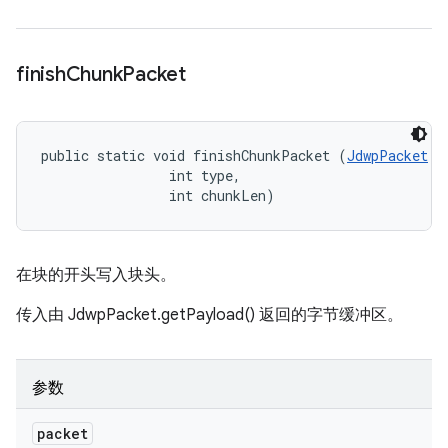
finish
Chunk
Packet
public static void finishChunkPacket (
JdwpPacket
 p
                int type, 

                int chunkLen)
在块的开头写入块头。
传入由 JdwpPacket.getPayload() 返回的字节缓冲区。
参数
packet