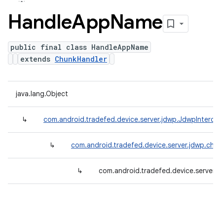
Handle
App
Name
public final class HandleAppName
extends
ChunkHandler
java.lang.Object
↳
com.android.tradefed.device.server.jdwp.JdwpInterce
↳
com.android.tradefed.device.server.jdwp.chu
↳
com.android.tradefed.device.server