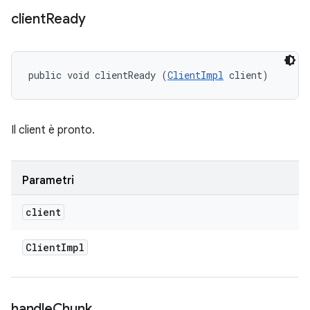
client
Ready
public void clientReady (
ClientImpl
 client)
Il client è pronto.
Parametri
client
Client
Impl
handle
Chunk