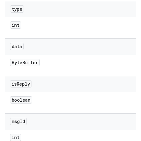
type
int
data
Byte
Buffer
is
Reply
boolean
msg
Id
int