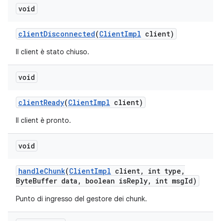
void
client
Disconnected
(
Client
Impl
client)
Il client è stato chiuso.
void
client
Ready
(
Client
Impl
client)
Il client è pronto.
void
handle
Chunk
(
Client
Impl
client
,
int type
,
Byte
Buffer data
,
boolean is
Reply
,
int msg
Id)
Punto di ingresso del gestore dei chunk.