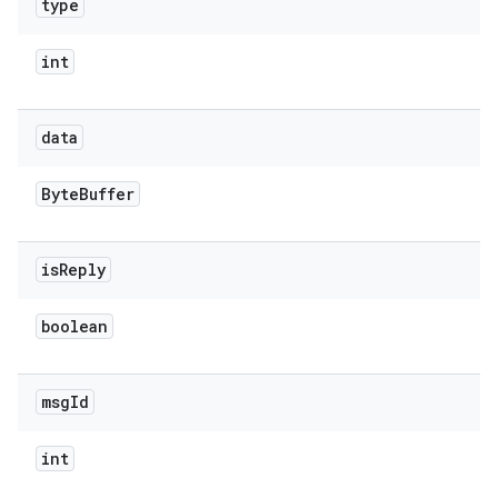
type
int
data
Byte
Buffer
is
Reply
boolean
msg
Id
int