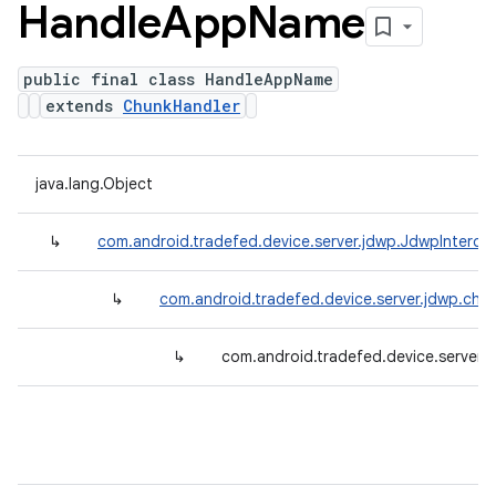
Handle
App
Name
public final class HandleAppName
extends
ChunkHandler
java.lang.Object
↳
com.android.tradefed.device.server.jdwp.JdwpInterce
↳
com.android.tradefed.device.server.jdwp.chu
↳
com.android.tradefed.device.server