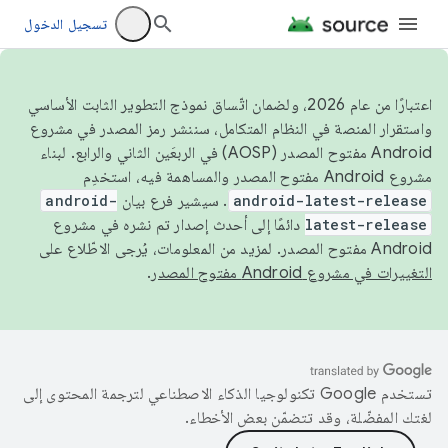
تسجيل الدخول
اعتبارًا من عام 2026، ولضمان اتّساق نموذج التطوير الثابت الأساسي
واستقرار المنصة في النظام المتكامل، سننشر رمز المصدر في مشروع
Android مفتوح المصدر (AOSP) في الربعَين الثاني والرابع. لبناء
مشروع Android مفتوح المصدر والمساهمة فيه، استخدِم
android-latest-release
. سيشير فرع بيان
android-
latest-release
دائمًا إلى أحدث إصدار تم نشره في مشروع
Android مفتوح المصدر. لمزيد من المعلومات، يُرجى الاطّلاع على
التغييرات في مشروع Android مفتوح المصدر
.
تستخدم Google تكنولوجيا الذكاء الاصطناعي لترجمة المحتوى إلى
لغتك المفضّلة، وقد تتضمّن بعض الأخطاء.