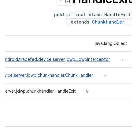
public final class HandleExit
extends
ChunkHandler
java.lang.Object
.android.tradefed.device.server.jdwp.JdwpInterceptor
↳
device.server.jdwp.chunkhandler.ChunkHandler
↳
.server.jdwp.chunkhandler.HandleExit
↳