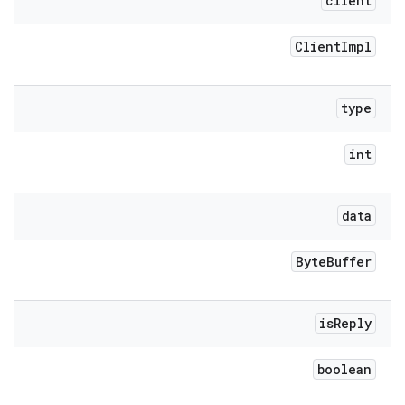
client
Client
Impl
type
int
data
Byte
Buffer
is
Reply
boolean