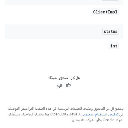
Client
Impl
status
int
هل كان المحتوى مفيدًا؟
يخضع كل من المحتوى وعيّنات التعليمات البرمجية في هذه الصفحة للتراخيص الموضحّة
في
ترخيص استخدام المحتوى
. إنّ Java وOpenJDK هما علامتان تجاريتان مسجَّلتان
لشركة Oracle و/أو الشركات التابعة لها.