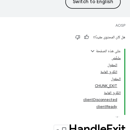
AOSP
هل كان المحتوى مفيدًا؟
على هذه الصفحة
ملخّص
الحقول
الطُرق العامة
الحقول
CHUNK_EXIT
الطُرق العامة
clientDisconnected
clientReady
Handle
Exit