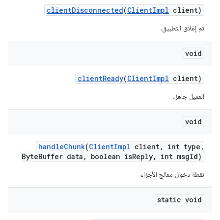
client
Disconnected
(
Client
Impl
client)
تم إغلاق التطبيق.
void
client
Ready
(
Client
Impl
client)
العميل جاهز.
void
handle
Chunk
(
Client
Impl
client
,
int type
,
Byte
Buffer data
,
boolean is
Reply
,
int msg
Id)
نقطة دخول معالج الأجزاء
static void