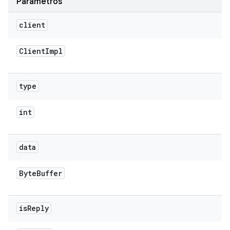
Parâmetros
client
Client
Impl
type
int
data
Byte
Buffer
is
Reply