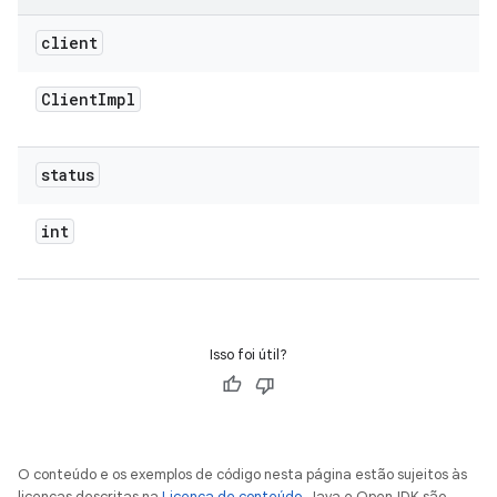
client
Client
Impl
status
int
Isso foi útil?
O conteúdo e os exemplos de código nesta página estão sujeitos às
licenças descritas na
Licença de conteúdo
. Java e OpenJDK são