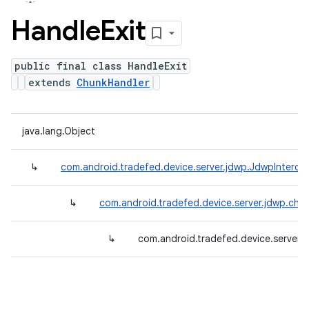
Handle
Exit
public final class HandleExit
extends
ChunkHandler
java.lang.Object
↳
com.android.tradefed.device.server.jdwp.JdwpInterce
↳
com.android.tradefed.device.server.jdwp.chu
↳
com.android.tradefed.device.server.j