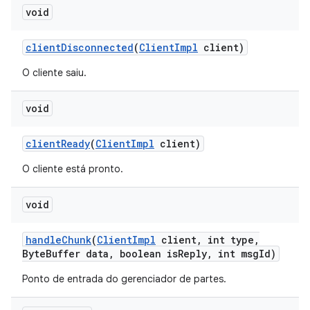
void
client
Disconnected
(
Client
Impl
client)
O cliente saiu.
void
client
Ready
(
Client
Impl
client)
O cliente está pronto.
void
handle
Chunk
(
Client
Impl
client
,
int type
,
Byte
Buffer data
,
boolean is
Reply
,
int msg
Id)
Ponto de entrada do gerenciador de partes.