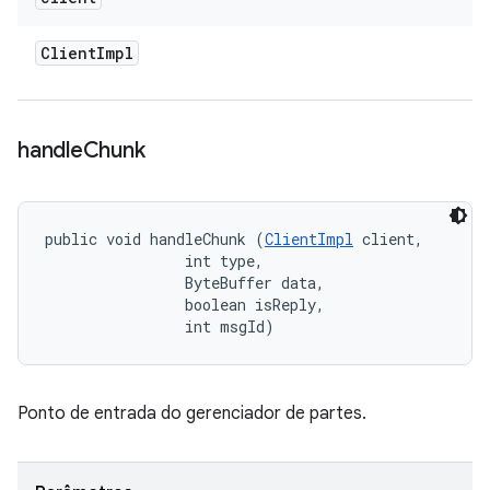
Client
Impl
handle
Chunk
public void handleChunk (
ClientImpl
 client, 

                int type, 

                ByteBuffer data, 

                boolean isReply, 

                int msgId)
Ponto de entrada do gerenciador de partes.