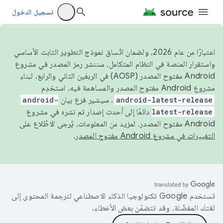
تسجيل الدخول
اعتبارًا من عام 2026، ولضمان اتّساق نموذج التطوير الثابت الأساسي
واستقرار المنصة في النظام المتكامل، سننشر رمز المصدر في مشروع
Android مفتوح المصدر (AOSP) في الربعَين الثاني والرابع. لبناء
مشروع Android مفتوح المصدر والمساهمة فيه، استخدِم
android-latest-release
. سيشير فرع بيان
android-
latest-release
دائمًا إلى أحدث إصدار تم نشره في مشروع
Android مفتوح المصدر. لمزيد من المعلومات، يُرجى الاطّلاع على
التغييرات في مشروع Android مفتوح المصدر
.
تستخدم Google تكنولوجيا الذكاء الاصطناعي لترجمة المحتوى إلى
لغتك المفضّلة، وقد تتضمّن بعض الأخطاء.