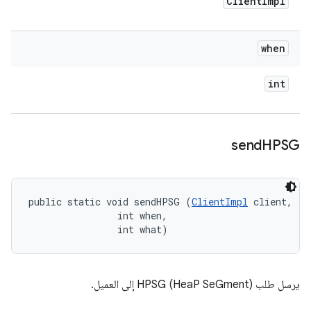
Client
Impl
when
int
send
HPSG
public static void sendHPSG (
ClientImpl
 client, 

                int when, 

                int what)
يرسل طلب HPSG (HeaP SeGment) إلى العميل.