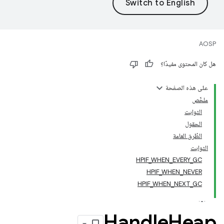
AOSP
هل كان المحتوى مفيدًا؟
على هذه الصفحة
ملخّص
الثوابت
الحقول
الطُرق العامة
الثوابت
HPIF_WHEN_EVERY_GC
HPIF_WHEN_NEVER
HPIF_WHEN_NEXT_GC
Handle
Heap