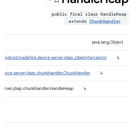
public final class HandleHeap
extends
ChunkHandler
java.lang.Object
.android.tradefed.device.server.jdwp.JdwpInterceptor
↳
device.server.jdwp.chunkhandler.ChunkHandler
↳
.server.jdwp.chunkhandler.HandleHeap
↳