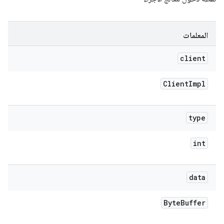
المعلمات
client
Client
Impl
type
int
data
Byte
Buffer