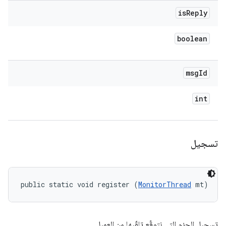
is
Reply
boolean
msg
Id
int
تسجيل
public static void register (
MonitorThread
 mt)
تسجيل الحِزم التي نتوقّع تلقّيها من العميل