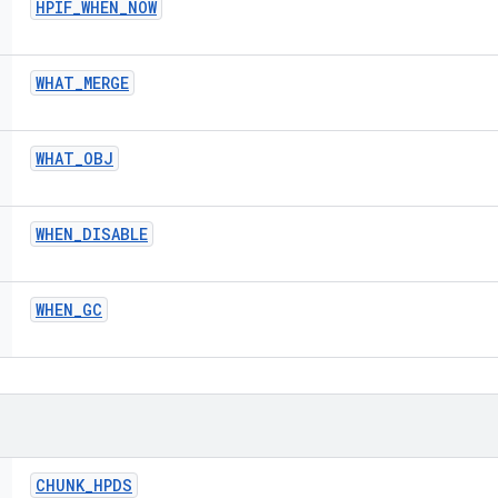
HPIF
_
WHEN
_
NOW
WHAT
_
MERGE
WHAT
_
OBJ
WHEN
_
DISABLE
WHEN
_
GC
CHUNK
_
HPDS