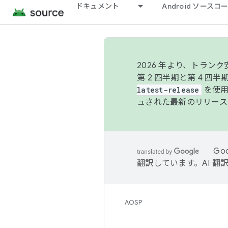
ドキュメント
Android ソース
2026 年より、トラ
第 2 四半期と第 4 四
latest-release
を使用
ュされた最新のリリース
Go
翻訳しています。AI 
AOSP