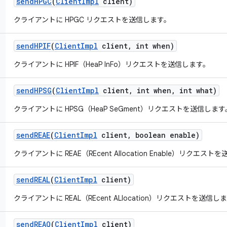
send
HPGC
(
Client
Impl
client)
クライアントに HPGC リクエストを送信します。
send
HPIF
(
Client
Impl
client
,
int when)
クライアントに HPIF（HeaP InFo）リクエストを送信します。
send
HPSG
(
Client
Impl
client
,
int when
,
int what)
クライアントに HPSG（HeaP SeGment）リクエストを送信します
send
REAE
(
Client
Impl
client
,
boolean enable)
クライアントに REAE（REcent Allocation Enable）リクエス
send
REAL
(
Client
Impl
client)
クライアントに REAL（REcent ALlocation）リクエストを送信し
send
REAQ
(
Client
Impl
client)