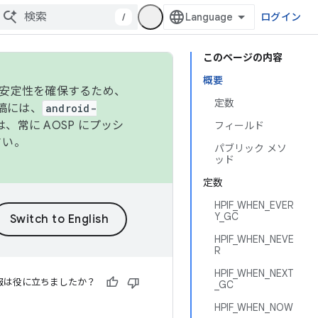
/
ログイン
このページの内容
概要
の安定性を確保するため、
定数
投稿には、
android-
、常に AOSP にプッシ
フィールド
さい。
パブリック メソ
ッド
定数
HPIF_WHEN_EVER
Y_GC
HPIF_WHEN_NEVE
R
HPIF_WHEN_NEXT
報は役に立ちましたか？
_GC
HPIF_WHEN_NOW