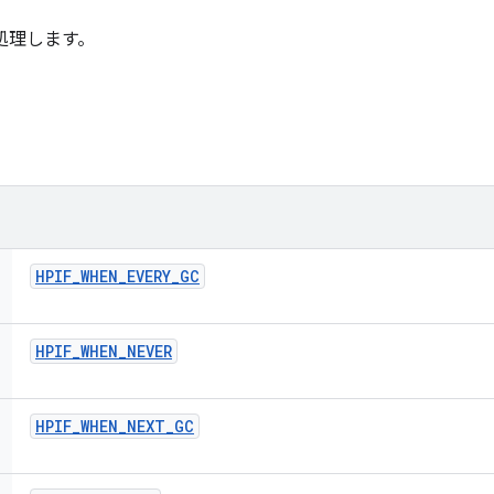
処理します。
HPIF
_
WHEN
_
EVERY
_
GC
HPIF
_
WHEN
_
NEVER
HPIF
_
WHEN
_
NEXT
_
GC