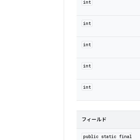
int
int
int
int
int
フィールド
public static final