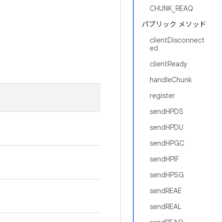
CHUNK_REAQ
パブリック メソッド
clientDisconnect
ed
clientReady
handleChunk
register
sendHPDS
sendHPDU
sendHPGC
sendHPIF
sendHPSG
sendREAE
sendREAL