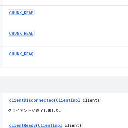
CHUNK
_
REAE
CHUNK
_
REAL
CHUNK
_
REAQ
client
Disconnected
(
Client
Impl
client)
クライアントが終了しました。
client
Ready
(
Client
Impl
client)