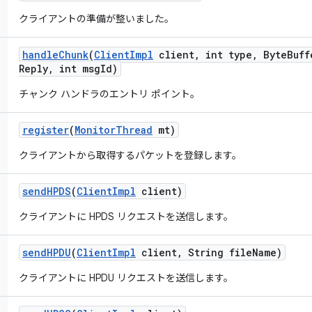
クライアントの準備が整いました。
handle
Chunk
(
Client
Impl
client
,
int type
,
Byte
Buff
Reply
,
int msg
Id)
チャンク ハンドラのエントリ ポイント。
register
(
Monitor
Thread
mt)
クライアントから取得するパケットを登録します。
send
HPDS
(
Client
Impl
client)
クライアントに HPDS リクエストを送信します。
send
HPDU
(
Client
Impl
client
,
String file
Name)
クライアントに HPDU リクエストを送信します。