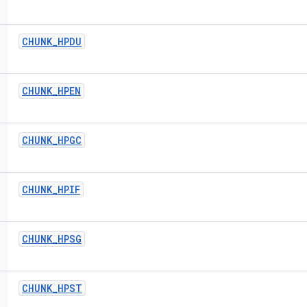
CHUNK
_
HPDU
CHUNK
_
HPEN
CHUNK
_
HPGC
CHUNK
_
HPIF
CHUNK
_
HPSG
CHUNK
_
HPST