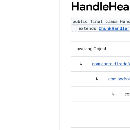
Handle
Hea
public final class Han
extends
ChunkHandler
java.lang.Object
↳
com.android.tradef
↳
com.androi
↳
co