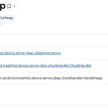
p
dleHeap
ed.device.server.jdwp.JdwpInterceptor
d.tradefed.device.server.jdwp.chunkhandler.ChunkHandler
m.android.tradefed.device.server.jdwp.chunkhandler.HandleHeap