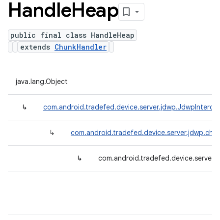
Handle
Heap
public final class HandleHeap
extends
ChunkHandler
java.lang.Object
↳
com.android.tradefed.device.server.jdwp.JdwpInterce
↳
com.android.tradefed.device.server.jdwp.chu
↳
com.android.tradefed.device.server.