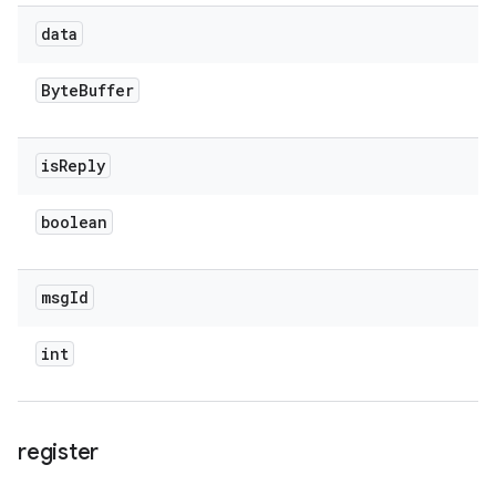
data
Byte
Buffer
is
Reply
boolean
msg
Id
int
register