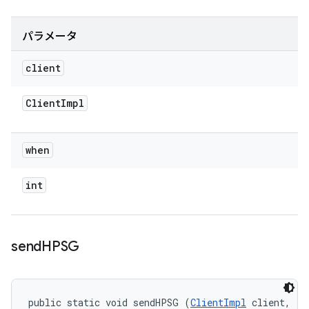
パラメータ
client
Client
Impl
when
int
send
HPSG
public static void sendHPSG (
ClientImpl
 client, 
