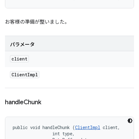
お客様の準備が整いました。
パラメータ
client
Client
Impl
handle
Chunk
public void handleChunk (
ClientImpl
 client, 

                int type, 
