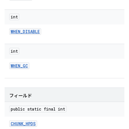
int
WHEN
_
DISABLE
int
WHEN
_
GC
フィールド
public static final int
CHUNK
_
HPDS