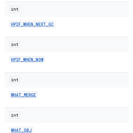
int
HPIF
_
WHEN
_
NEXT
_
GC
int
HPIF
_
WHEN
_
NOW
int
WHAT
_
MERGE
int
WHAT
_
OBJ