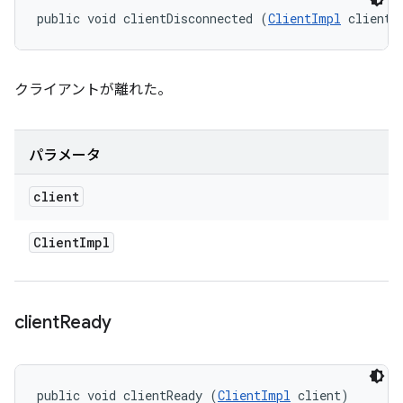
public void clientDisconnected (
ClientImpl
 client)
クライアントが離れた。
パラメータ
client
Client
Impl
client
Ready
public void clientReady (
ClientImpl
 client)