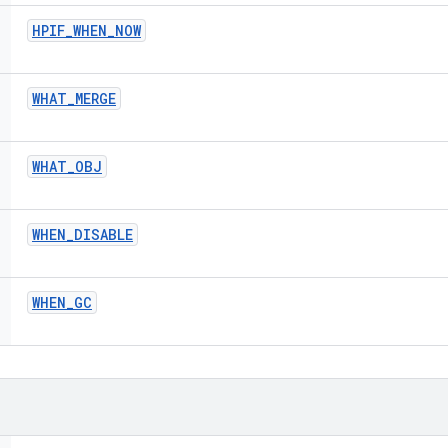
HPIF
_
WHEN
_
NOW
WHAT
_
MERGE
WHAT
_
OBJ
WHEN
_
DISABLE
WHEN
_
GC