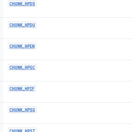
CHUNK
_
HPDS
CHUNK
_
HPDU
CHUNK
_
HPEN
CHUNK
_
HPGC
CHUNK
_
HPIF
CHUNK
_
HPSG
CHUNK
_
HPST