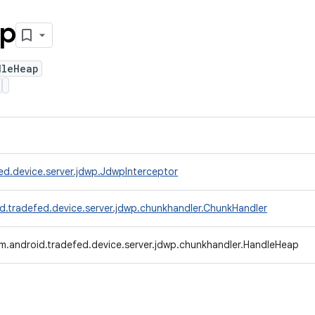
p
dleHeap
ed.device.server.jdwp.JdwpInterceptor
d.tradefed.device.server.jdwp.chunkhandler.ChunkHandler
m.android.tradefed.device.server.jdwp.chunkhandler.HandleHeap