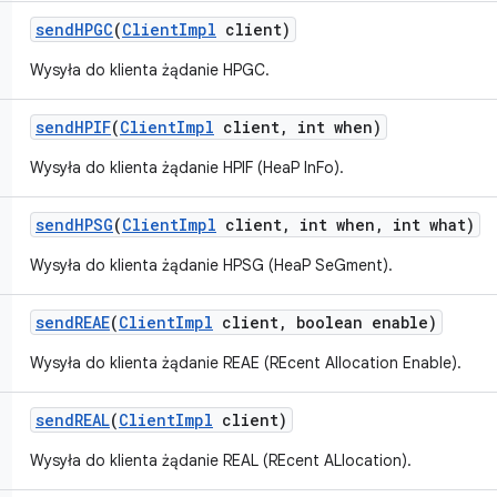
send
HPGC
(
Client
Impl
client)
Wysyła do klienta żądanie HPGC.
send
HPIF
(
Client
Impl
client
,
int when)
Wysyła do klienta żądanie HPIF (HeaP InFo).
send
HPSG
(
Client
Impl
client
,
int when
,
int what)
Wysyła do klienta żądanie HPSG (HeaP SeGment).
send
REAE
(
Client
Impl
client
,
boolean enable)
Wysyła do klienta żądanie REAE (REcent Allocation Enable).
send
REAL
(
Client
Impl
client)
Wysyła do klienta żądanie REAL (REcent ALlocation).