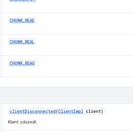
CHUNK
_
REAE
CHUNK
_
REAL
CHUNK
_
REAQ
client
Disconnected
(
Client
Impl
client)
Klient odszedł.