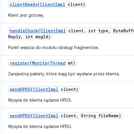
client
Ready
(
Client
Impl
client)
Klient jest gotowy.
handle
Chunk
(
Client
Impl
client
,
int type
,
Byte
Buff
Reply
,
int msg
Id)
Punkt wejścia do modułu obsługi fragmentów.
register
(
Monitor
Thread
mt)
Zarejestruj pakiety, które mają być wysłane przez klienta.
send
HPDS
(
Client
Impl
client)
Wysyła do klienta żądanie HPDS.
send
HPDU
(
Client
Impl
client
,
String file
Name)
Wysyła do klienta żądanie HPDU.