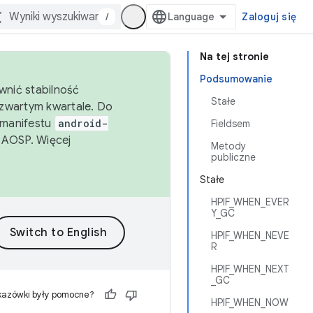
/
Zaloguj się
Na tej stronie
Podsumowanie
wnić stabilność
Stałe
zwartym kwartale. Do
 manifestu
android-
Fieldsem
 AOSP. Więcej
Metody
publiczne
Stałe
HPIF_WHEN_EVER
Y_GC
HPIF_WHEN_NEVE
R
HPIF_WHEN_NEXT
_GC
kazówki były pomocne?
HPIF_WHEN_NOW