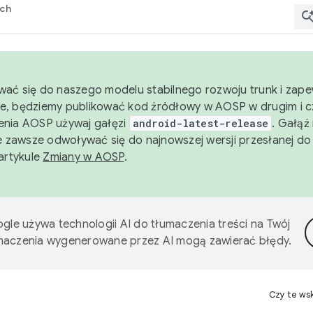
rch
wać się do naszego modelu stabilnego rozwoju trunk i zape
e, będziemy publikować kod źródłowy w AOSP w drugim i c
enia AOSP używaj gałęzi
android-latest-release
. Gałąź
 zawsze odwoływać się do najnowszej wersji przesłanej do
 artykule
Zmiany w AOSP
.
gle używa technologii AI do tłumaczenia treści na Twój
umaczenia wygenerowane przez AI mogą zawierać błędy.
Czy te ws