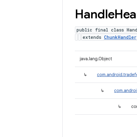
Handle
Hea
public final class Han
extends
ChunkHandler
java.lang.Object
↳
com.android.tradef
↳
com.androi
↳
co