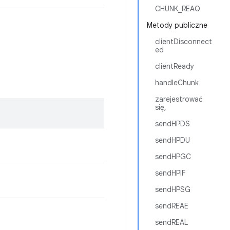
CHUNK_REAQ
Metody publiczne
clientDisconnect
ed
clientReady
handleChunk
zarejestrować
się,
sendHPDS
sendHPDU
sendHPGC
sendHPIF
sendHPSG
sendREAE
sendREAL