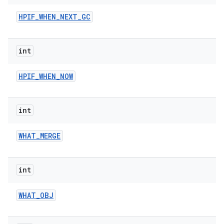
HPIF
_
WHEN
_
NEXT
_
GC
int
HPIF
_
WHEN
_
NOW
int
WHAT
_
MERGE
int
WHAT
_
OBJ