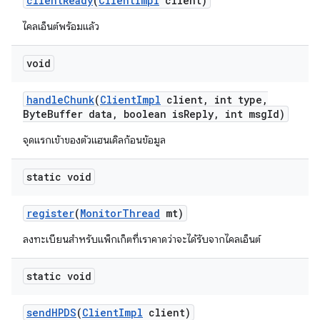
client
Ready
(
Client
Impl
client)
ไคลเอ็นต์พร้อมแล้ว
void
handle
Chunk
(
Client
Impl
client
,
int type
,
Byte
Buffer data
,
boolean is
Reply
,
int msg
Id)
จุดแรกเข้าของตัวแฮนเดิลก้อนข้อมูล
static void
register
(
Monitor
Thread
mt)
ลงทะเบียนสำหรับแพ็กเก็ตที่เราคาดว่าจะได้รับจากไคลเอ็นต์
static void
send
HPDS
(
Client
Impl
client)