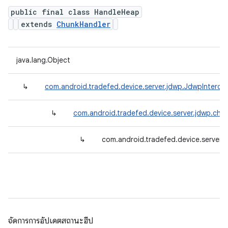
public final class HandleHeap
extends
ChunkHandler
java.lang.Object
↳
com.android.tradefed.device.server.jdwp.JdwpInterce
↳
com.android.tradefed.device.server.jdwp.chu
↳
com.android.tradefed.device.server.
จัดการการอัปเดตสถานะฮีป