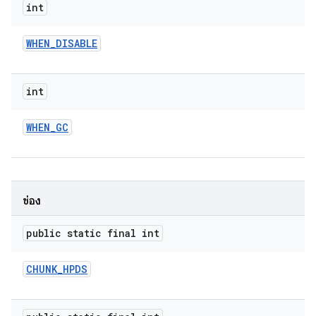
int
WHEN
_
DISABLE
int
WHEN
_
GC
ช่อง
public static final int
CHUNK
_
HPDS