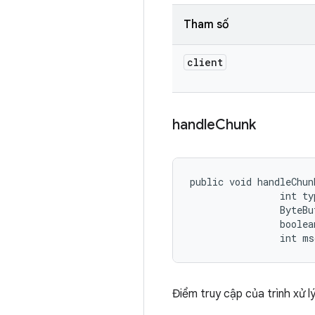
Tham số
client
handle
Chunk
public void handleChun
                int typ
                ByteBu
                boolea
                int ms
Điểm truy cập của trình xử lý