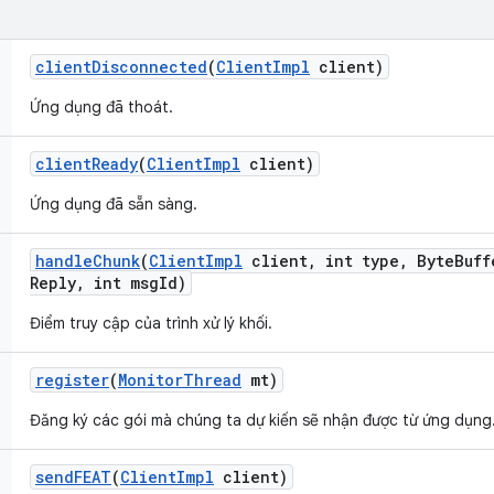
client
Disconnected
(
Client
Impl
client)
Ứng dụng đã thoát.
client
Ready
(
Client
Impl
client)
Ứng dụng đã sẵn sàng.
handle
Chunk
(
Client
Impl
client
,
int type
,
Byte
Buff
Reply
,
int msg
Id)
Điểm truy cập của trình xử lý khối.
register
(
Monitor
Thread
mt)
Đăng ký các gói mà chúng ta dự kiến sẽ nhận được từ ứng dụng
send
FEAT
(
Client
Impl
client)