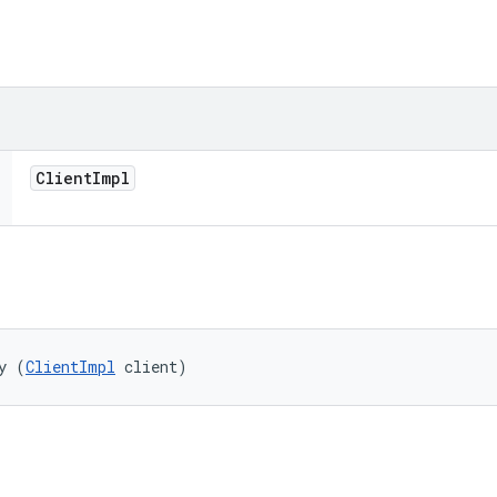
Client
Impl
y (
ClientImpl
 client)