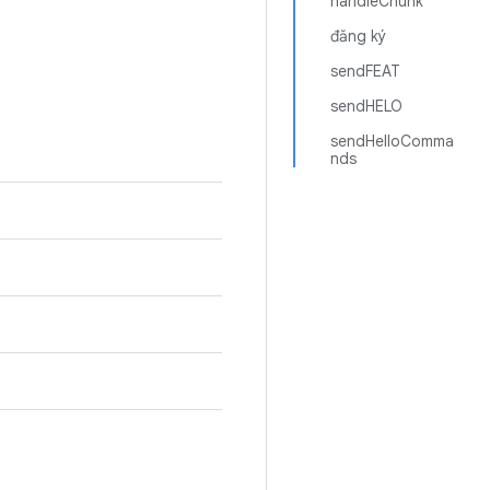
handleChunk
đăng ký
sendFEAT
sendHELO
sendHelloComma
nds