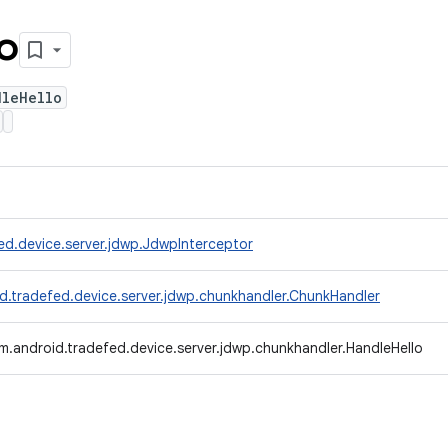
o
dleHello
ed.device.server.jdwp.JdwpInterceptor
d.tradefed.device.server.jdwp.chunkhandler.ChunkHandler
m.android.tradefed.device.server.jdwp.chunkhandler.HandleHello