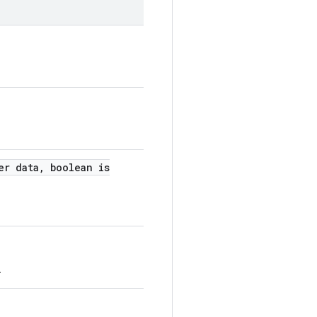
er data
,
boolean is
.