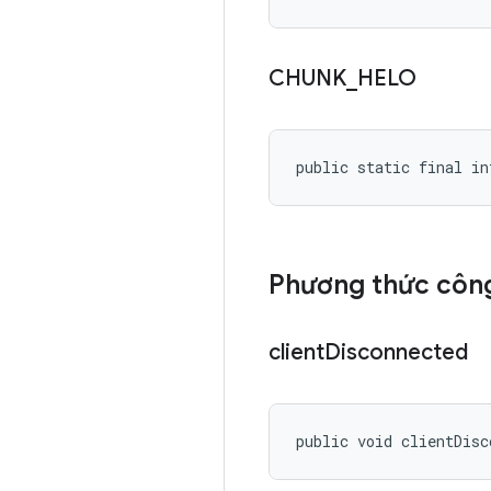
CHUNK
_
HELO
public static final in
Phương thức công
client
Disconnected
public void clientDisc