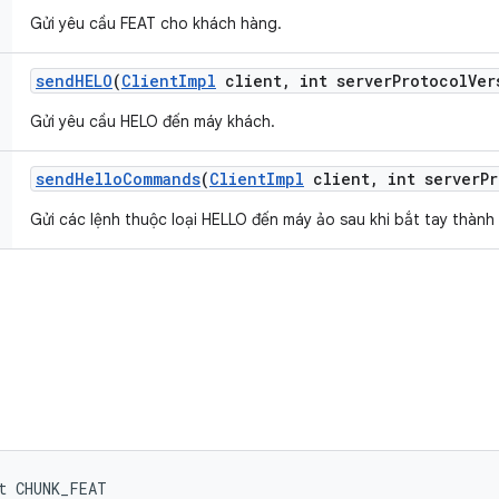
Gửi yêu cầu FEAT cho khách hàng.
send
HELO
(
Client
Impl
client
,
int server
Protocol
Ver
Gửi yêu cầu HELO đến máy khách.
send
Hello
Commands
(
Client
Impl
client
,
int server
Pr
Gửi các lệnh thuộc loại HELLO đến máy ảo sau khi bắt tay thành
t CHUNK_FEAT