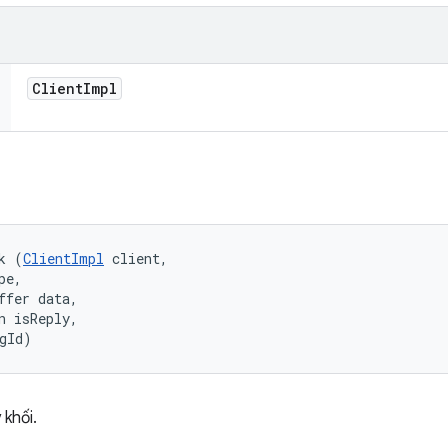
Client
Impl
k (
ClientImpl
 client, 

e, 

ffer data, 

n isReply, 

gId)
 khối.