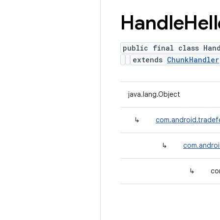
Handle
Hell
public final class Han
extends
ChunkHandler
java.lang.Object
↳
com.android.tradef
↳
com.androi
↳
co