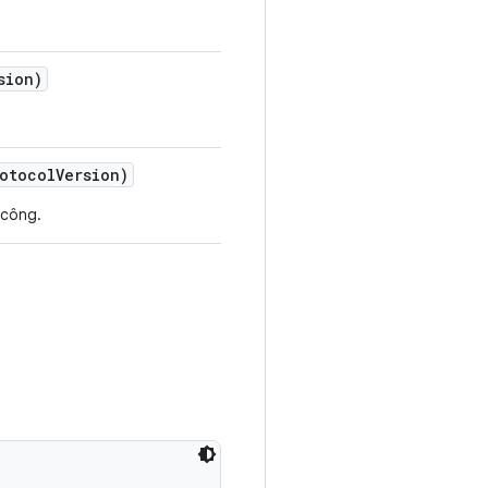
sion)
otocol
Version)
 công.