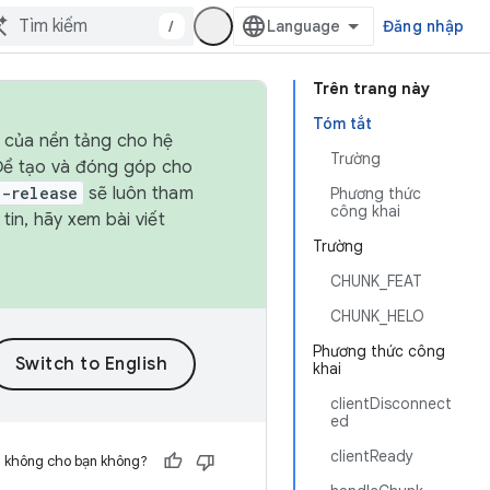
/
Đăng nhập
Trên trang này
Tóm tắt
h của nền tảng cho hệ
Trường
 Để tạo và đóng góp cho
t-release
sẽ luôn tham
Phương thức
công khai
in, hãy xem bài viết
Trường
CHUNK_FEAT
CHUNK_HELO
Phương thức công
khai
clientDisconnect
ed
clientReady
h không cho bạn không?