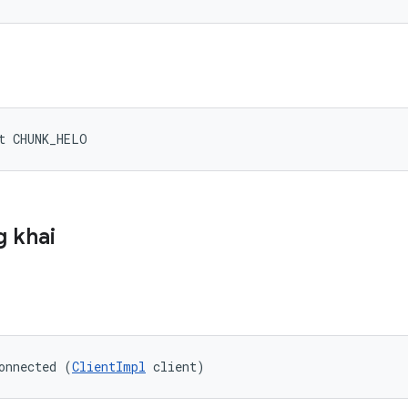
t CHUNK_HELO
 khai
onnected (
ClientImpl
 client)