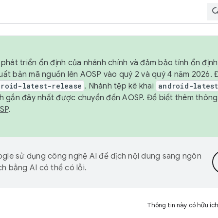
phát triển ổn định của nhánh chính và đảm bảo tính ổn địn
ẽ xuất bản mã nguồn lên AOSP vào quý 2 và quý 4 năm 2026.
droid-latest-release
. Nhánh tệp kê khai
android-lates
h gần đây nhất được chuyển đến AOSP. Để biết thêm thông t
OSP
.
gle sử dụng công nghệ AI để dịch nội dung sang ngôn
h bằng AI có thể có lỗi.
Thông tin này có hữu íc