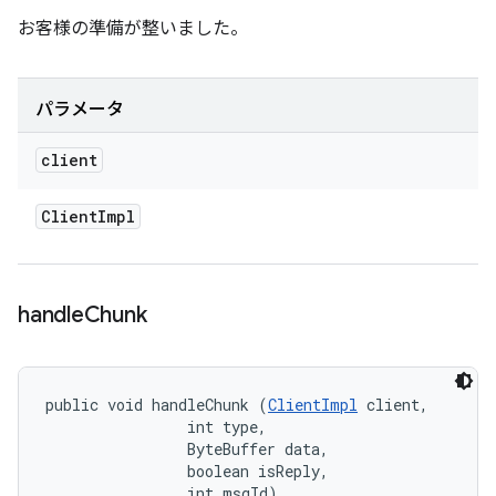
お客様の準備が整いました。
パラメータ
client
Client
Impl
handle
Chunk
public void handleChunk (
ClientImpl
 client, 

                int type, 

                ByteBuffer data, 

                boolean isReply, 

                int msgId)