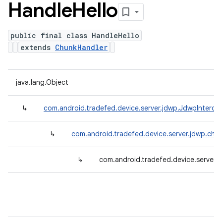
Handle
Hello
public final class HandleHello
extends
ChunkHandler
java.lang.Object
↳
com.android.tradefed.device.server.jdwp.JdwpInterce
↳
com.android.tradefed.device.server.jdwp.chu
↳
com.android.tradefed.device.server.