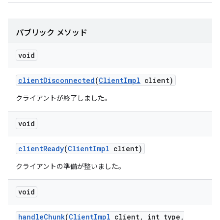
パブリック メソッド
void
client
Disconnected
(
Client
Impl
client)
クライアントが終了しました。
void
client
Ready
(
Client
Impl
client)
クライアントの準備が整いました。
void
handle
Chunk
(
Client
Impl
client
,
int type
,