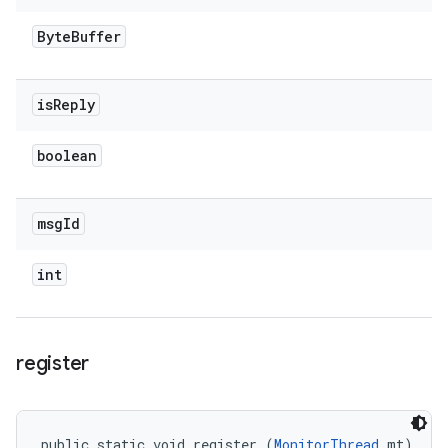
Byte
Buffer
is
Reply
boolean
msg
Id
int
register
public static void register (
MonitorThread
 mt)