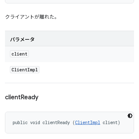
クライアントが離れた。
パラメータ
client
Client
Impl
client
Ready
public void clientReady (
ClientImpl
 client)