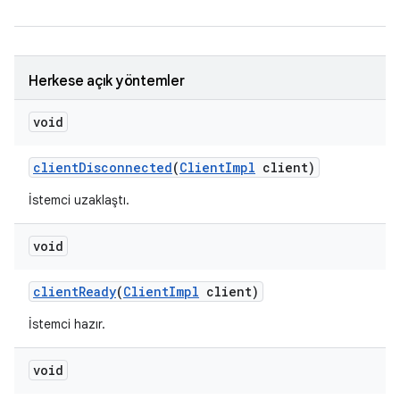
Herkese açık yöntemler
void
client
Disconnected
(
Client
Impl
client)
İstemci uzaklaştı.
void
client
Ready
(
Client
Impl
client)
İstemci hazır.
void