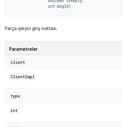
                boolean isReply, 

                int msgId)
Parça işleyici giriş noktası.
Parametreler
client
Client
Impl
type
int