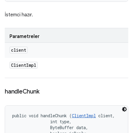
İstemci hazır.
Parametreler
client
Client
Impl
handle
Chunk
public void handleChunk (
ClientImpl
 client, 

                int type, 

                ByteBuffer data, 
