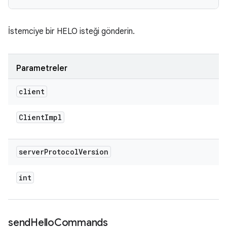
İstemciye bir HELO isteği gönderin.
Parametreler
client
Client
Impl
server
Protocol
Version
int
send
Hello
Commands