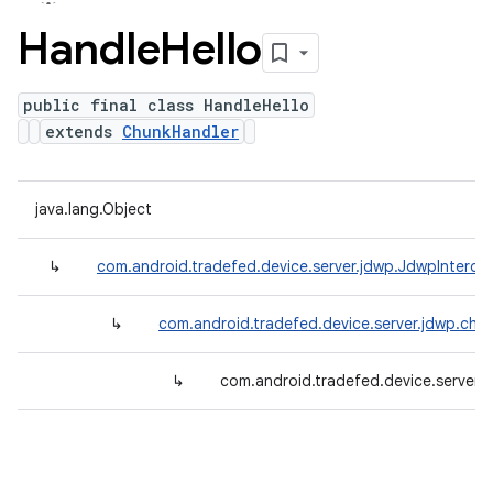
Handle
Hello
public final class HandleHello
extends
ChunkHandler
java.lang.Object
↳
com.android.tradefed.device.server.jdwp.JdwpInterce
↳
com.android.tradefed.device.server.jdwp.chu
↳
com.android.tradefed.device.server.