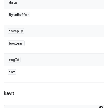
data
Byte
Buffer
is
Reply
boolean
msg
Id
int
kayıt