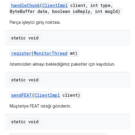
handle
Chunk
(
Client
Impl
client
,
int type
,
Byte
Buffer data
,
boolean is
Reply
,
int msg
Id)
Parça işleyici giriş noktası.
static void
register
(
Monitor
Thread
mt)
İstemciden almayı beklediğimiz paketler için kaydolun.
static void
send
FEAT
(
Client
Impl
client)
Müşteriye FEAT isteği gönderin.
static void