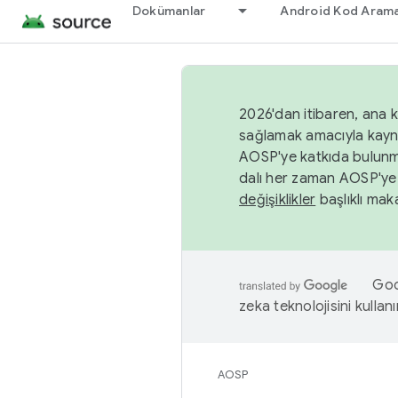
Dokümanlar
Android Kod Arama
2026'dan itibaren, ana k
sağlamak amacıyla kayn
AOSP'ye katkıda bulunm
dalı her zaman AOSP'ye 
değişiklikler
başlıklı maka
Goog
zeka teknolojisini kullanı
AOSP