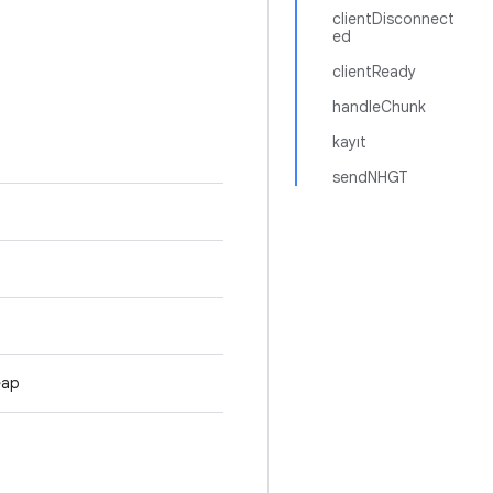
clientDisconnect
ed
clientReady
handleChunk
kayıt
sendNHGT
eap