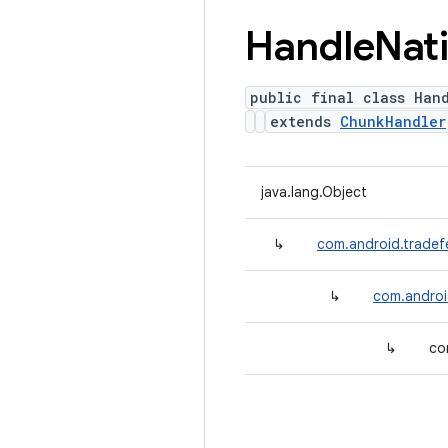
Handle
Nat
public final class Han
extends
ChunkHandler
java.lang.Object
↳
com.android.tradef
↳
com.androi
↳
co