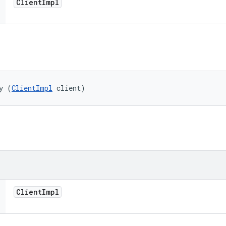
Client
Impl
y (
ClientImpl
 client)
Client
Impl