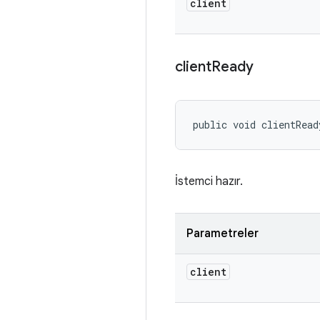
client
client
Ready
public void clientRead
İstemci hazır.
Parametreler
client