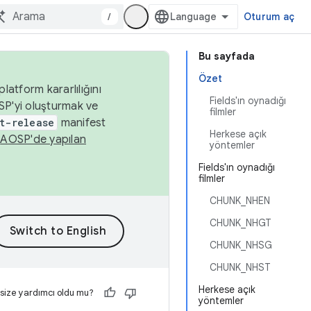
/
Oturum aç
Bu sayfada
Özet
latform kararlılığını
Fields'ın oynadığı
SP'yi oluşturmak ve
filmler
t-release
manifest
Herkese açık
n
AOSP'de yapılan
yöntemler
Fields'ın oynadığı
filmler
CHUNK_NHEN
CHUNK_NHGT
CHUNK_NHSG
CHUNK_NHST
Herkese açık
 size yardımcı oldu mu?
yöntemler