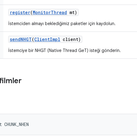
register
(
Monitor
Thread
mt)
İstemciden almayı beklediğimiz paketler için kaydolun.
send
NHGT
(
Client
Impl
client)
İstemciye bir NHGT (Native Thread GeT) isteği gönderin.
filmler
t CHUNK_NHEN