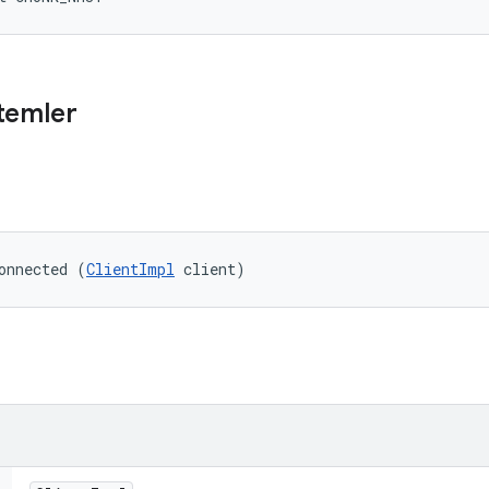
temler
onnected (
ClientImpl
 client)