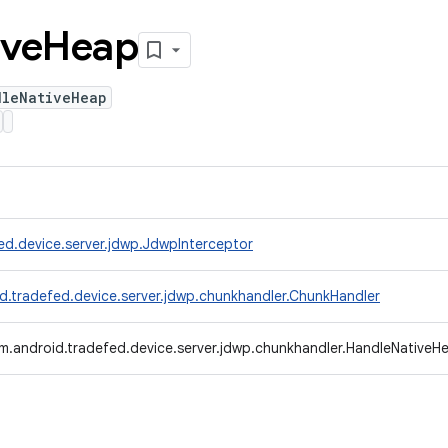
ive
Heap
dleNativeHeap
ed.device.server.jdwp.JdwpInterceptor
d.tradefed.device.server.jdwp.chunkhandler.ChunkHandler
m.android.tradefed.device.server.jdwp.chunkhandler.HandleNativeH