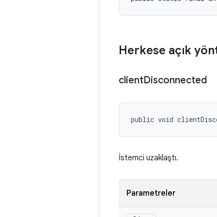
Herkese açık yön
client
Disconnected
public void clientDisc
İstemci uzaklaştı.
Parametreler