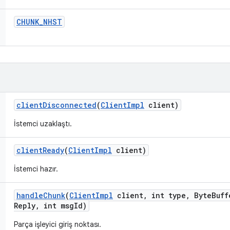
CHUNK
_
NHST
client
Disconnected
(
Client
Impl
client)
İstemci uzaklaştı.
client
Ready
(
Client
Impl
client)
İstemci hazır.
handle
Chunk
(
Client
Impl
client
,
int type
,
Byte
Buff
Reply
,
int msg
Id)
Parça işleyici giriş noktası.