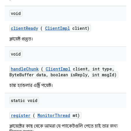
void
client
Ready
(
Client
Impl
client)
ক্লায়েন্ট প্রস্তুত।
void
handle
Chunk
(
Client
Impl
client
,
int type
,
Byte
Buffer data
,
boolean is
Reply
,
int msg
Id)
চাঙ্ক হ্যান্ডলার এন্ট্রি পয়েন্ট।
static void
register
(
Monitor
Thread
mt)
ক্লায়েন্টের কাছ থেকে আমরা যে প্যাকেটগুলি পেতে চাই তার জন্য