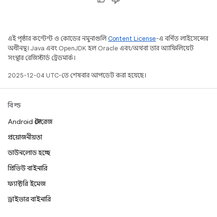
এই পৃষ্ঠার কন্টেন্ট ও কোডের নমুনাগুলি
Content License
-এ বর্ণিত লাইসেন্সের
অধীনস্থ। Java এবং OpenJDK হল Oracle এবং/অথবা তার অ্যাফিলিয়েট
সংস্থার রেজিস্টার্ড ট্রেডমার্ক।
2025-12-04 UTC-তে শেষবার আপডেট করা হয়েছে।
বিল্ড
Android স্টোরেজ
প্রয়োজনীয়তা
ডাউনলোড হচ্ছে
প্রিভিউ বাইনারি
ফ্যাক্টরি ইমেজ
ড্রাইভার বাইনারি