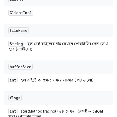
Client
Impl
file
Name
String
: হল সেই ফাইলের নাম যেখানে প্রোফাইলিং ডেটা লেখা
হবে (ডিভাইসে);
buffer
Size
int
: হল বাইটে কাঙ্ক্ষিত বাফার আকার (8MB ভালো)
flags
int
: startMethodTracing() ডক্স দেখুন; ডিফল্ট আচরণের
জন্য 0 ব্যবহার করুন