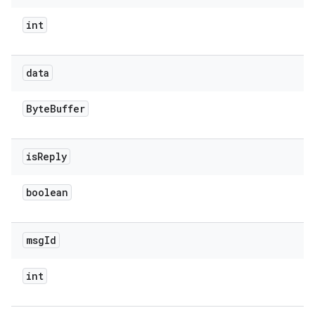
int
data
Byte
Buffer
is
Reply
boolean
msg
Id
int