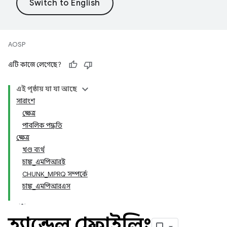
AOSP
এটি কাজে লেগেছে?
এই পৃষ্ঠায় যা যা আছে
সারাংশ
ক্ষেত্র
পাবলিক পদ্ধতি
ক্ষেত্র
খণ্ড ব্যর্থ
চাঙ্ক_এমপিআরই
CHUNK_MPRQ সম্পর্কে
চাঙ্ক_এমপিআরএস
হ্যান্ডেল প্রোফাইলিং