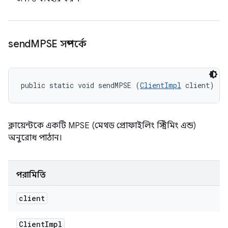
send
MPSE সম্পর্কে
public static void sendMPSE (
ClientImpl
 client)
ক্লায়েন্টকে একটি MPSE (মেথড প্রোফাইলিং স্ট্রিমিং এন্ড)
অনুরোধ পাঠান।
পরামিতি
client
Client
Impl