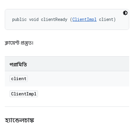
public void clientReady (
ClientImpl
 client)
ক্লায়েন্ট প্রস্তুত।
পরামিতি
client
Client
Impl
হ্যান্ডেলচাঙ্ক