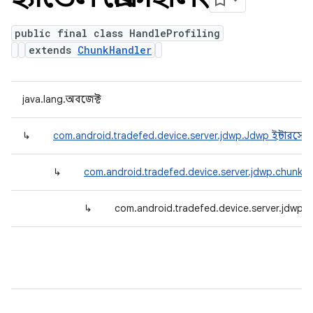
public final class HandleProfiling
extends
ChunkHandler
java.lang.অবজেক্ট
↳
com.android.tradefed.device.server.jdwp.Jdwp ইন্টারসেপ্
↳
com.android.tradefed.device.server.jdwp.chunkh
↳
com.android.tradefed.device.server.jdwp.c