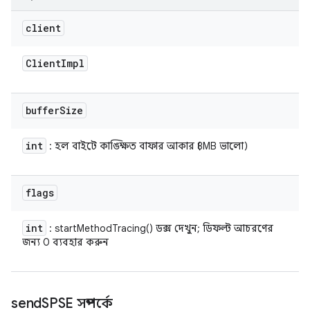
client
Client
Impl
buffer
Size
int
: হল বাইটে কাঙ্ক্ষিত বাফার আকার (8MB ভালো)
flags
int
: startMethodTracing() ডক্স দেখুন; ডিফল্ট আচরণের
জন্য 0 ব্যবহার করুন
send
SPSE সম্পর্কে