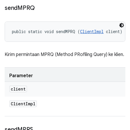
send
MPRQ
public static void sendMPRQ (
ClientImpl
 client)
Kirim permintaan MPRQ (Method PRofiling Query) ke klien.
Parameter
client
Client
Impl
send
MPRS