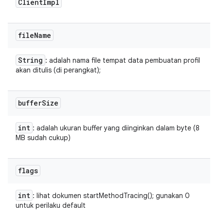
Client
Impl
file
Name
String
: adalah nama file tempat data pembuatan profil
akan ditulis (di perangkat);
buffer
Size
int
: adalah ukuran buffer yang diinginkan dalam byte (8
MB sudah cukup)
flags
int
: lihat dokumen startMethodTracing(); gunakan 0
untuk perilaku default