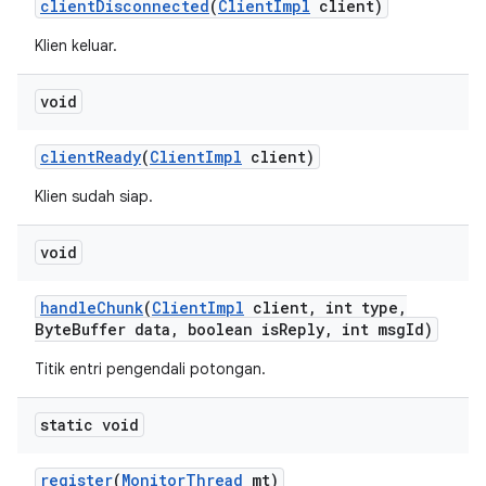
client
Disconnected
(
Client
Impl
client)
Klien keluar.
void
client
Ready
(
Client
Impl
client)
Klien sudah siap.
void
handle
Chunk
(
Client
Impl
client
,
int type
,
Byte
Buffer data
,
boolean is
Reply
,
int msg
Id)
Titik entri pengendali potongan.
static void
register
(
Monitor
Thread
mt)