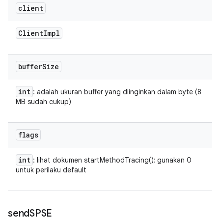
client
Client
Impl
buffer
Size
int
: adalah ukuran buffer yang diinginkan dalam byte (8
MB sudah cukup)
flags
int
: lihat dokumen startMethodTracing(); gunakan 0
untuk perilaku default
send
SPSE