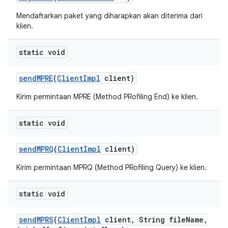
Mendaftarkan paket yang diharapkan akan diterima dari
klien.
static void
send
MPRE
(
Client
Impl
client)
Kirim permintaan MPRE (Method PRofiling End) ke klien.
static void
send
MPRQ
(
Client
Impl
client)
Kirim permintaan MPRQ (Method PRofiling Query) ke klien.
static void
send
MPRS
(
Client
Impl
client
,
String file
Name
,