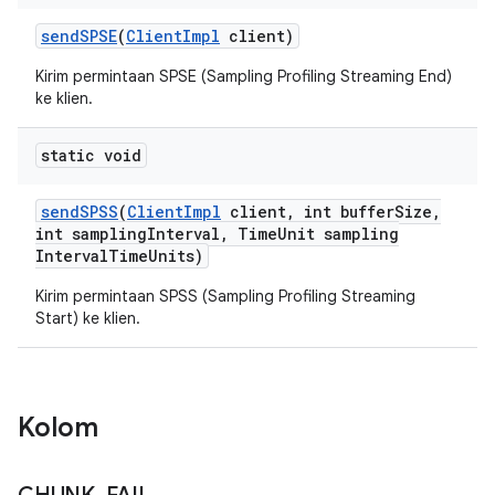
send
SPSE
(
Client
Impl
client)
Kirim permintaan SPSE (Sampling Profiling Streaming End)
ke klien.
static void
send
SPSS
(
Client
Impl
client
,
int buffer
Size
,
int sampling
Interval
,
Time
Unit sampling
Interval
Time
Units)
Kirim permintaan SPSS (Sampling Profiling Streaming
Start) ke klien.
Kolom