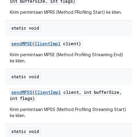
int buffer
Size
,
int flags)
Kirim permintaan MPRS (Method PRofiling Start) ke klien.
static void
send
MPSE
(
Client
Impl
client)
Kirim permintaan MPSE (Method Profiling Streaming End)
ke klien.
static void
send
MPSS
(
Client
Impl
client
,
int buffer
Size
,
int flags)
Kirim permintaan MPSS (Method Profiling Streaming Start)
ke klien.
static void