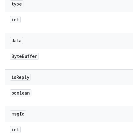
type
int
data
Byte
Buffer
is
Reply
boolean
msg
Id
int