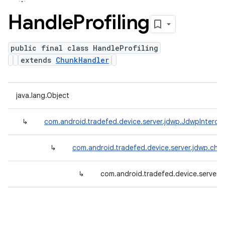
Handle
Profiling
public final class HandleProfiling
extends
ChunkHandler
java.lang.Object
↳
com.android.tradefed.device.server.jdwp.JdwpInterce
↳
com.android.tradefed.device.server.jdwp.chu
↳
com.android.tradefed.device.server.j