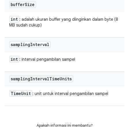
buffer
Size
int
: adalah ukuran buffer yang diinginkan dalam byte (8
MB sudah cukup)
sampling
Interval
int
: interval pengambilan sampel
sampling
Interval
Time
Units
Time
Unit
: unit untuk interval pengambilan sampel
Apakah informasi ini membantu?