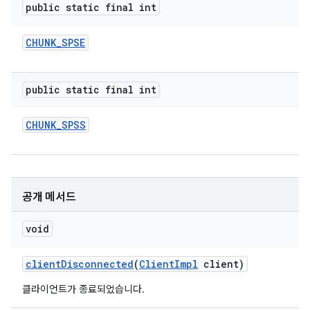
public static final int
CHUNK
_
SPSE
public static final int
CHUNK
_
SPSS
공개 메서드
void
client
Disconnected
(
Client
Impl
client)
클라이언트가 종료되었습니다.