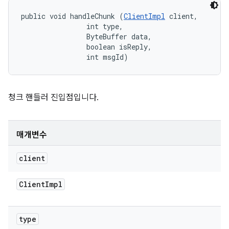
public void handleChunk (
ClientImpl
 client, 

                int type, 

                ByteBuffer data, 

                boolean isReply, 

                int msgId)
청크 핸들러 진입점입니다.
매개변수
client
Client
Impl
type