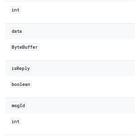
int
data
Byte
Buffer
is
Reply
boolean
msg
Id
int