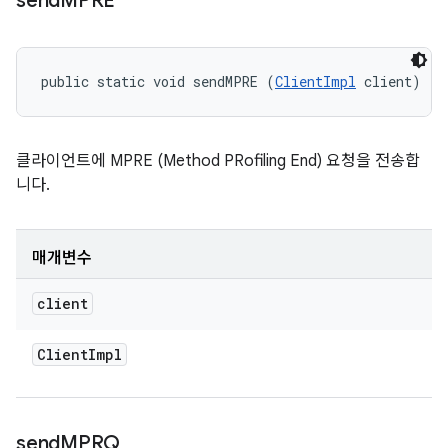
send
MPRE
public static void sendMPRE (
ClientImpl
 client)
클라이언트에 MPRE (Method PRofiling End) 요청을 전송합
니다.
매개변수
client
Client
Impl
send
MPRQ