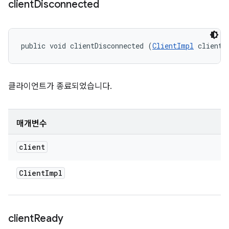
client
Disconnected
public void clientDisconnected (
ClientImpl
 client)
클라이언트가 종료되었습니다.
매개변수
client
Client
Impl
client
Ready