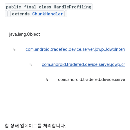
public final class HandleProfiling
extends
ChunkHandler
java.lang.Object
↳
com.android.tradefed.device.server.jdwp.JdwpInterce
↳
com.android.tradefed.device.server.jdwp.chu
↳
com.android.tradefed.device.server.j
힙 상태 업데이트를 처리합니다.