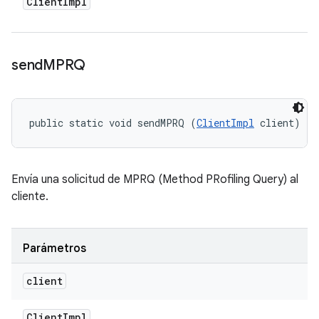
Client
Impl
send
MPRQ
public static void sendMPRQ (
ClientImpl
 client)
Envía una solicitud de MPRQ (Method PRofiling Query) al
cliente.
Parámetros
client
Client
Impl