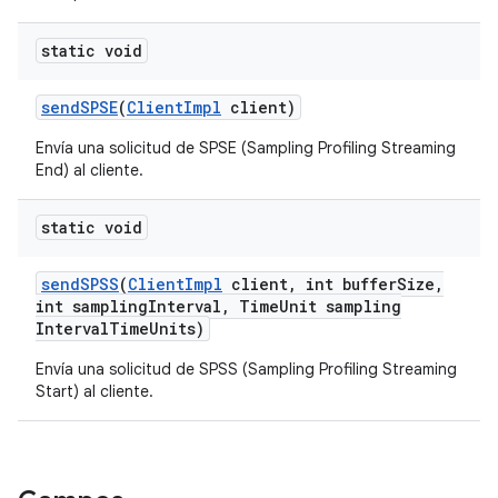
static void
send
SPSE
(
Client
Impl
client)
Envía una solicitud de SPSE (Sampling Profiling Streaming
End) al cliente.
static void
send
SPSS
(
Client
Impl
client
,
int buffer
Size
,
int sampling
Interval
,
Time
Unit sampling
Interval
Time
Units)
Envía una solicitud de SPSS (Sampling Profiling Streaming
Start) al cliente.