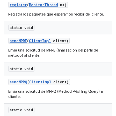
register
(
Monitor
Thread
mt)
Registra los paquetes que esperamos recibir del cliente.
static void
send
MPRE
(
Client
Impl
client)
Envía una solicitud de MPRE (finalización del perfil de
método) al cliente.
static void
send
MPRQ
(
Client
Impl
client)
Envía una solicitud de MPRQ (Method PRofiling Query) al
cliente.
static void