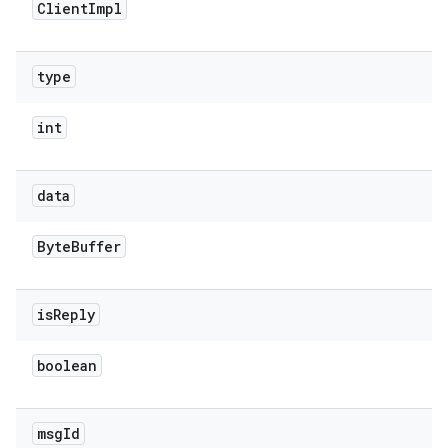
Client
Impl
type
int
data
Byte
Buffer
is
Reply
boolean
msg
Id