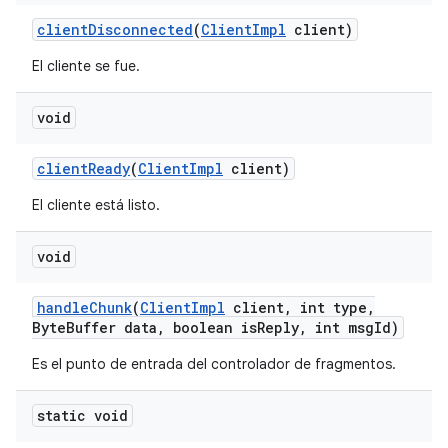
client
Disconnected
(
Client
Impl
client)
El cliente se fue.
void
client
Ready
(
Client
Impl
client)
El cliente está listo.
void
handle
Chunk
(
Client
Impl
client
,
int type
,
Byte
Buffer data
,
boolean is
Reply
,
int msg
Id)
Es el punto de entrada del controlador de fragmentos.
static void