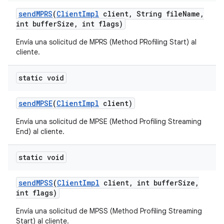
send
MPRS
(
Client
Impl
client
,
String file
Name
,
int buffer
Size
,
int flags)
Envía una solicitud de MPRS (Method PRofiling Start) al
cliente.
static void
send
MPSE
(
Client
Impl
client)
Envía una solicitud de MPSE (Method Profiling Streaming
End) al cliente.
static void
send
MPSS
(
Client
Impl
client
,
int buffer
Size
,
int flags)
Envía una solicitud de MPSS (Method Profiling Streaming
Start) al cliente.