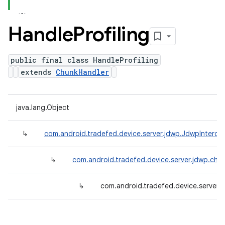
Handle
Profiling
public final class HandleProfiling
extends
ChunkHandler
java.lang.Object
↳
com.android.tradefed.device.server.jdwp.JdwpInterce
↳
com.android.tradefed.device.server.jdwp.chu
↳
com.android.tradefed.device.server.j