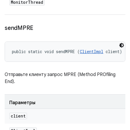
Monitor
Thread
send
MPRE
public static void sendMPRE (
ClientImpl
 client)
Отправьте клиенту запрос MPRE (Method PROfiling
End).
Параметры
client