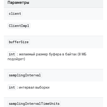
Параметры
client
Client
Impl
buffer
Size
int
: желаемый размер буфера в байтах (8 МБ
подойдет)
sampling
Interval
int
: интервал выборки
sampling
Interval
Time
Units