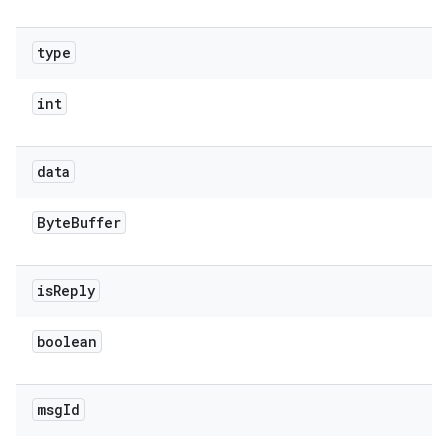
type
int
data
Byte
Buffer
is
Reply
boolean
msg
Id