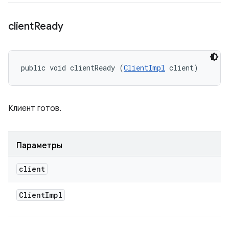
client
Ready
public void clientReady (
ClientImpl
 client)
Клиент готов.
Параметры
client
Client
Impl