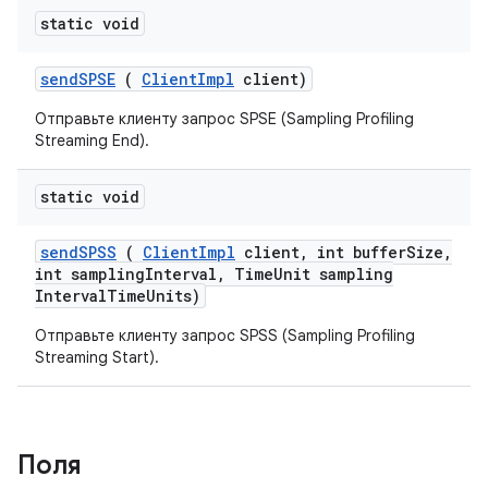
static void
send
SPSE
(
Client
Impl
client)
Отправьте клиенту запрос SPSE (Sampling Profiling
Streaming End).
static void
send
SPSS
(
Client
Impl
client
,
int buffer
Size
,
int sampling
Interval
,
Time
Unit sampling
Interval
Time
Units)
Отправьте клиенту запрос SPSS (Sampling Profiling
Streaming Start).
Поля