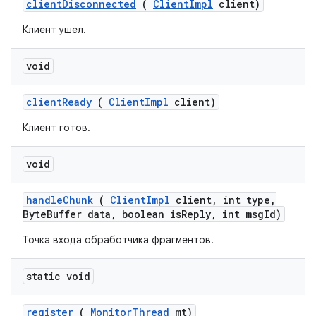
client
Disconnected
(
Client
Impl
client)
Клиент ушел.
void
client
Ready
(
Client
Impl
client)
Клиент готов.
void
handle
Chunk
(
Client
Impl
client
,
int type
,
Byte
Buffer data
,
boolean is
Reply
,
int msg
Id)
Точка входа обработчика фрагментов.
static void
register
(
Monitor
Thread
mt)