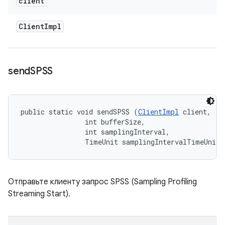
client
Client
Impl
send
SPSS
public static void sendSPSS (
ClientImpl
 client, 

                int bufferSize, 

                int samplingInterval, 

                TimeUnit samplingIntervalTimeUnits
Отправьте клиенту запрос SPSS (Sampling Profiling
Streaming Start).