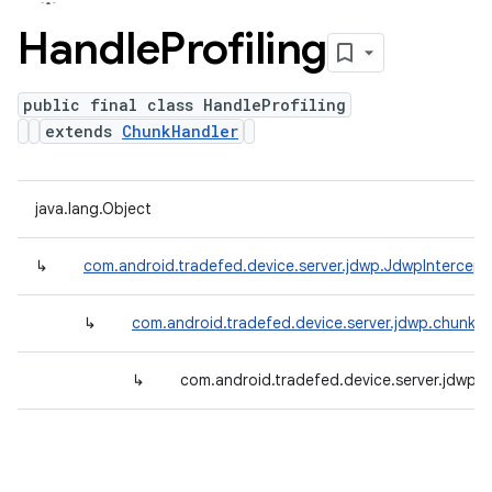
Handle
Profiling
public final class HandleProfiling
extends
ChunkHandler
java.lang.Object
↳
com.android.tradefed.device.server.jdwp.JdwpIntercept
↳
com.android.tradefed.device.server.jdwp.chunkh
↳
com.android.tradefed.device.server.jdwp.c