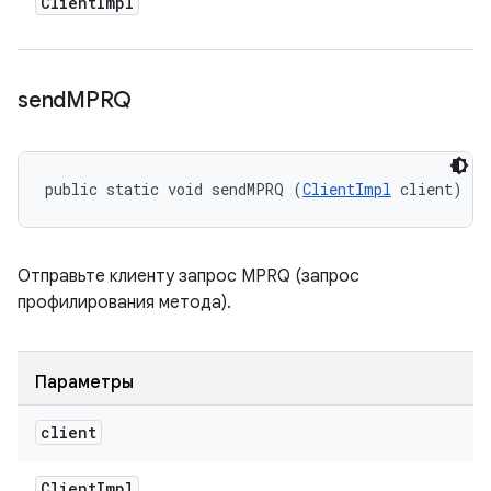
Client
Impl
send
MPRQ
public static void sendMPRQ (
ClientImpl
 client)
Отправьте клиенту запрос MPRQ (запрос
профилирования метода).
Параметры
client
Client
Impl