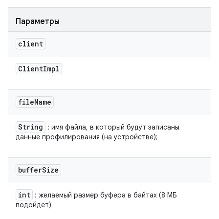
Параметры
client
Client
Impl
file
Name
String
: имя файла, в который будут записаны
данные профилирования (на устройстве);
buffer
Size
int
: желаемый размер буфера в байтах (8 МБ
подойдет)