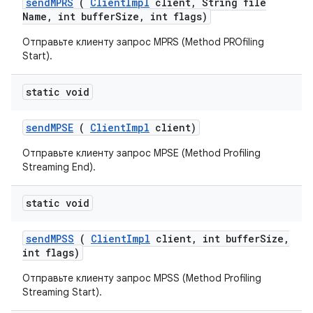
send
MPRS
(
Client
Impl
client
,
String file
Name
,
int buffer
Size
,
int flags)
Отправьте клиенту запрос MPRS (Method PROfiling
Start).
static void
send
MPSE
(
Client
Impl
client)
Отправьте клиенту запрос MPSE (Method Profiling
Streaming End).
static void
send
MPSS
(
Client
Impl
client
,
int buffer
Size
,
int flags)
Отправьте клиенту запрос MPSS (Method Profiling
Streaming Start).