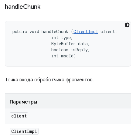
handle
Chunk
public void handleChunk (
ClientImpl
 client, 

                int type, 

                ByteBuffer data, 

                boolean isReply, 

                int msgId)
Точка входа обработчика фрагментов.
Параметры
client
Client
Impl