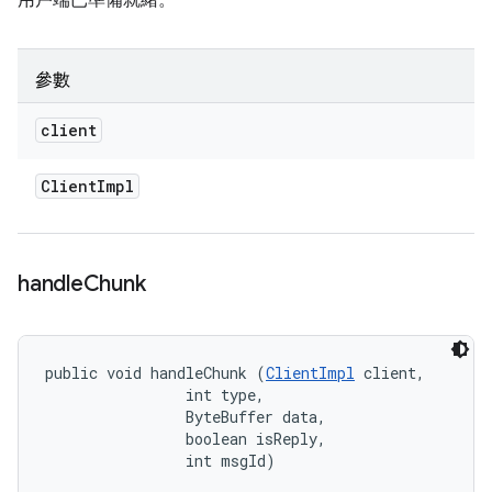
用戶端已準備就緒。
參數
client
Client
Impl
handle
Chunk
public void handleChunk (
ClientImpl
 client, 

                int type, 

                ByteBuffer data, 

                boolean isReply, 

                int msgId)