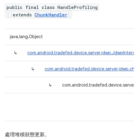
public final class HandleProfiling
extends
ChunkHandler
java.lang.Object
↳
com.android.tradefed.device.server.jdwp.JdwpInterce
↳
com.android.tradefed.device.server.jdwp.chu
↳
com.android.tradefed.device.server.j
處理堆積狀態更新。