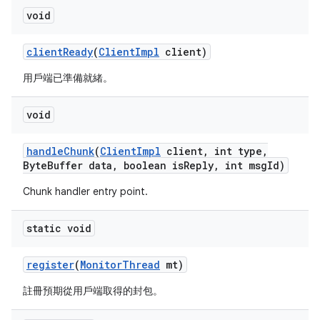
void
client
Ready
(
Client
Impl
client)
用戶端已準備就緒。
void
handle
Chunk
(
Client
Impl
client
,
int type
,
Byte
Buffer data
,
boolean is
Reply
,
int msg
Id)
Chunk handler entry point.
static void
register
(
Monitor
Thread
mt)
註冊預期從用戶端取得的封包。