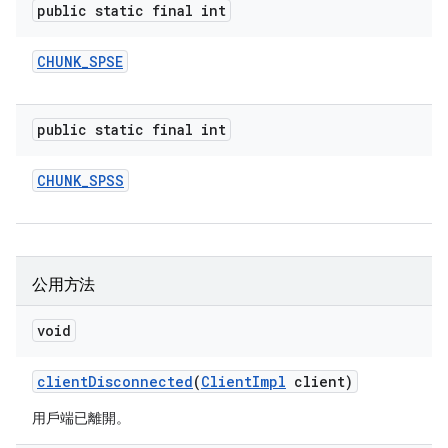
public static final int
CHUNK
_
SPSE
public static final int
CHUNK
_
SPSS
公用方法
void
client
Disconnected
(
Client
Impl
client)
用戶端已離開。