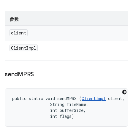
參數
client
Client
Impl
send
MPRS
public static void sendMPRS (
ClientImpl
 client, 

                String fileName, 

                int bufferSize, 

                int flags)