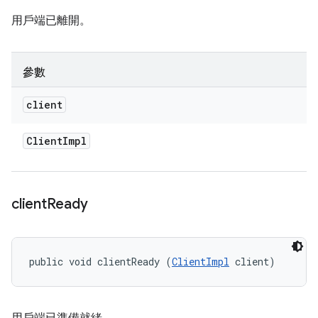
用戶端已離開。
參數
client
Client
Impl
client
Ready
public void clientReady (
ClientImpl
 client)