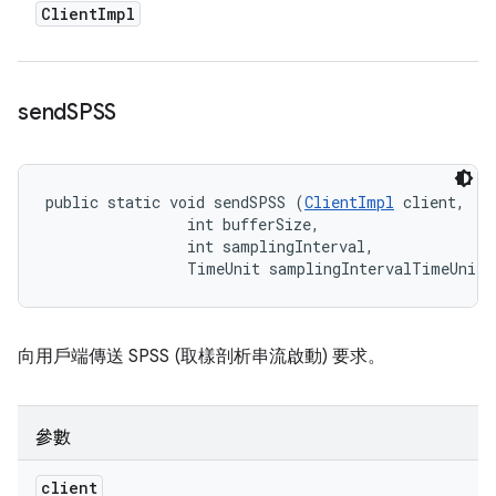
Client
Impl
send
SPSS
public static void sendSPSS (
ClientImpl
 client, 

                int bufferSize, 

                int samplingInterval, 

                TimeUnit samplingIntervalTimeUnits
向用戶端傳送 SPSS (取樣剖析串流啟動) 要求。
參數
client