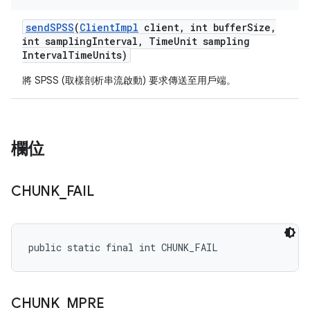
send
SPSS
(
Client
Impl
client
,
int buffer
Size
,
int sampling
Interval
,
Time
Unit sampling
Interval
Time
Units)
將 SPSS (取樣剖析串流啟動) 要求傳送至用戶端。
欄位
CHUNK
_
FAIL
public static final int CHUNK_FAIL
CHUNK
_
MPRE