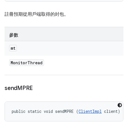
註冊預期從用戶端取得的封包。
參數
mt
Monitor
Thread
send
MPRE
public static void sendMPRE (
ClientImpl
 client)