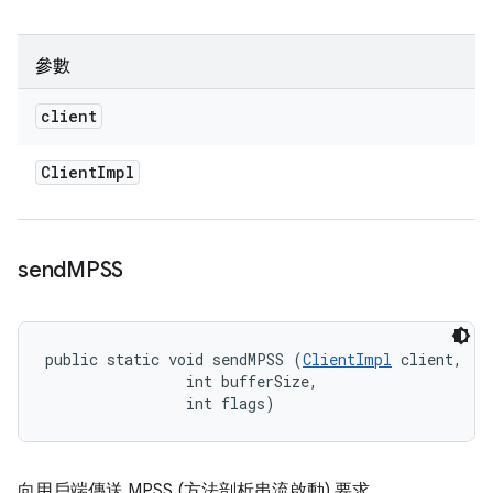
參數
client
Client
Impl
send
MPSS
public static void sendMPSS (
ClientImpl
 client, 

                int bufferSize, 

                int flags)
向用戶端傳送 MPSS (方法剖析串流啟動) 要求。