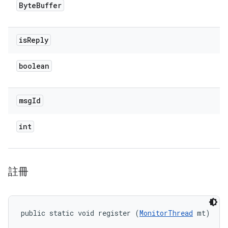
Byte
Buffer
is
Reply
boolean
msg
Id
int
註冊
public static void register (
MonitorThread
 mt)