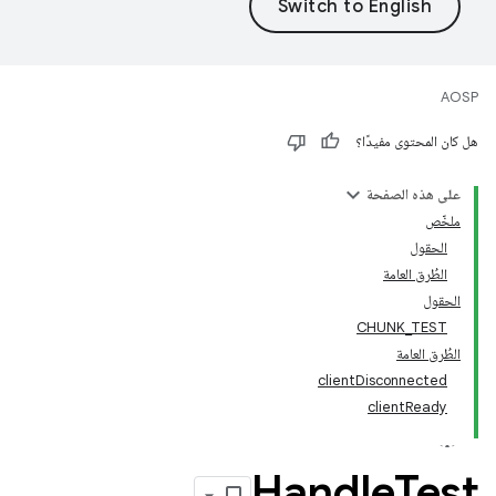
AOSP
هل كان المحتوى مفيدًا؟
على هذه الصفحة
ملخّص
الحقول
الطُرق العامة
الحقول
CHUNK_TEST
الطُرق العامة
clientDisconnected
clientReady
Handle
Test