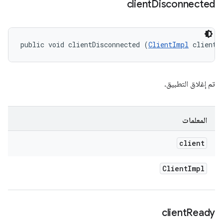
client
Disconnected
public void clientDisconnected (
ClientImpl
 client)
تم إغلاق التطبيق.
المعلمات
client
Client
Impl
client
Ready