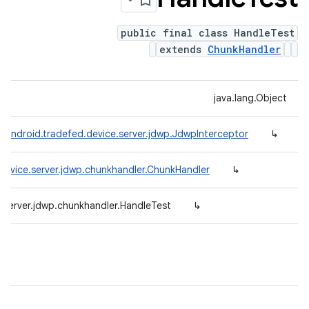
public final class HandleTest
extends
ChunkHandler
java.lang.Object
.android.tradefed.device.server.jdwp.JdwpInterceptor
↳
device.server.jdwp.chunkhandler.ChunkHandler
↳
.server.jdwp.chunkhandler.HandleTest
↳