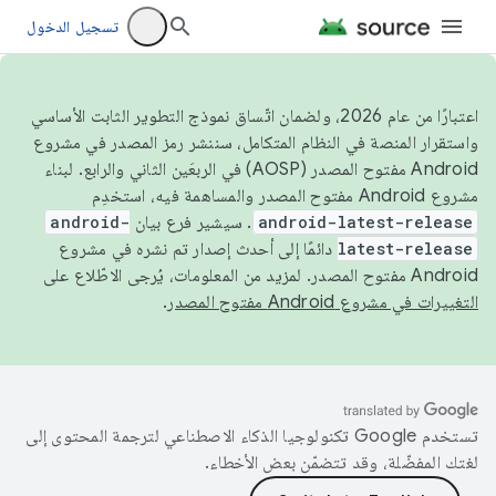
تسجيل الدخول
اعتبارًا من عام 2026، ولضمان اتّساق نموذج التطوير الثابت الأساسي
واستقرار المنصة في النظام المتكامل، سننشر رمز المصدر في مشروع
Android مفتوح المصدر (AOSP) في الربعَين الثاني والرابع. لبناء
مشروع Android مفتوح المصدر والمساهمة فيه، استخدِم
android-latest-release
. سيشير فرع بيان
android-
latest-release
دائمًا إلى أحدث إصدار تم نشره في مشروع
Android مفتوح المصدر. لمزيد من المعلومات، يُرجى الاطّلاع على
التغييرات في مشروع Android مفتوح المصدر
.
تستخدم Google تكنولوجيا الذكاء الاصطناعي لترجمة المحتوى إلى
لغتك المفضّلة، وقد تتضمّن بعض الأخطاء.