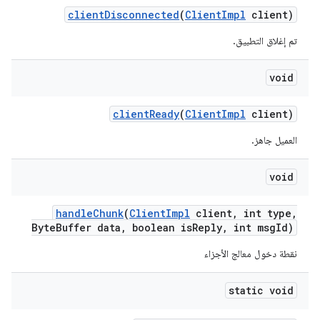
client
Disconnected
(
Client
Impl
client)
تم إغلاق التطبيق.
void
client
Ready
(
Client
Impl
client)
العميل جاهز.
void
handle
Chunk
(
Client
Impl
client
,
int type
,
Byte
Buffer data
,
boolean is
Reply
,
int msg
Id)
نقطة دخول معالج الأجزاء
static void