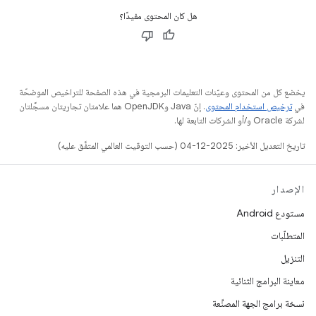
هل كان المحتوى مفيدًا؟
يخضع كل من المحتوى وعيّنات التعليمات البرمجية في هذه الصفحة للتراخيص الموضحّة
في
ترخيص استخدام المحتوى
. إنّ Java وOpenJDK هما علامتان تجاريتان مسجَّلتان
لشركة Oracle و/أو الشركات التابعة لها.
تاريخ التعديل الأخير: 2025-12-04 (حسب التوقيت العالمي المتفَّق عليه)
الإصدار
مستودع Android
المتطلّبات
التنزيل
معاينة البرامج الثنائية
نسخة برامج الجهة المصنِّعة