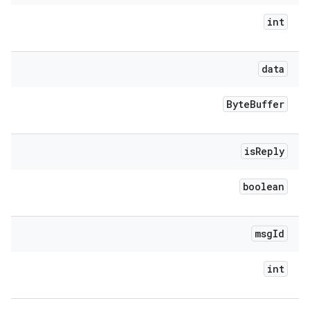
int
data
Byte
Buffer
is
Reply
boolean
msg
Id
int