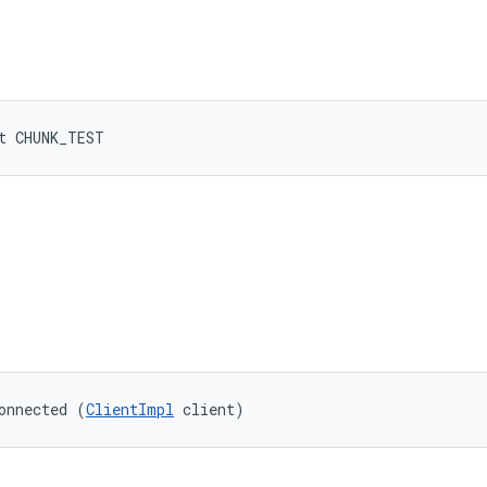
t CHUNK_TEST
onnected (
ClientImpl
 client)