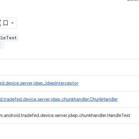
t
dleTest
ed.device.server.jdwp.JdwpInterceptor
d.tradefed.device.server.jdwp.chunkhandler.ChunkHandler
m.android.tradefed.device.server.jdwp.chunkhandler.HandleTest