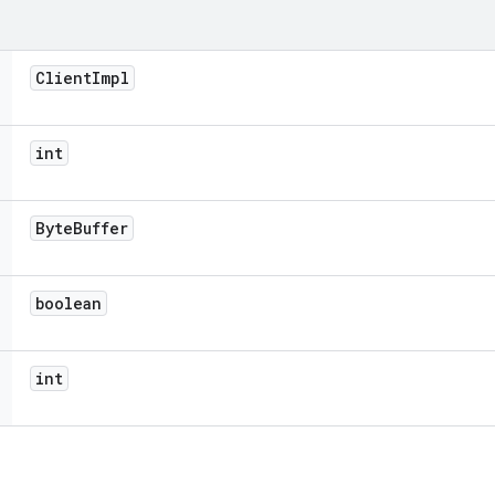
Client
Impl
int
Byte
Buffer
boolean
int