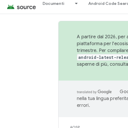
Documenti
Android Code Sear
A partire dal 2026, per a
piattaforma per l'ecos
trimestre. Per compilare
android-latest-rele
saperne di più, consult
Goo
nella tua lingua preferi
errori.
AOSP