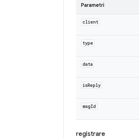
Parametri
client
type
data
is
Reply
msg
Id
registrare