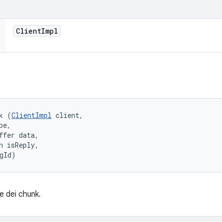
Client
Impl
k (
ClientImpl
 client, 

e, 

ffer data, 

n isReply, 

gId)
e dei chunk.