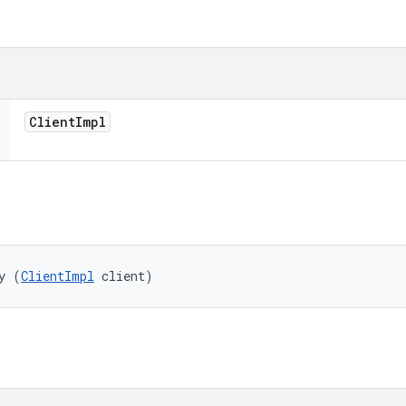
Client
Impl
y (
ClientImpl
 client)