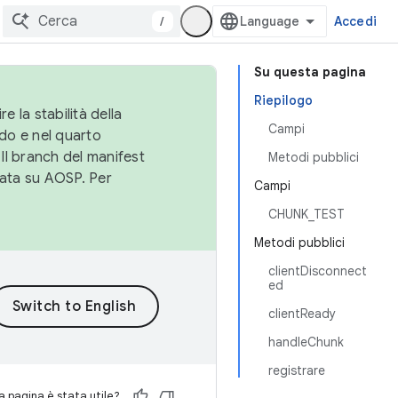
/
Accedi
Su questa pagina
Riepilogo
e la stabilità della
Campi
do e nel quarto
 Il branch del manifest
Metodi pubblici
cata su AOSP. Per
Campi
CHUNK_TEST
Metodi pubblici
clientDisconnect
ed
clientReady
handleChunk
registrare
 pagina è stata utile?