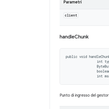
Parametri
client
handle
Chunk
public void handleChun
                int typ
                ByteBu
                boolea
                int ms
Punto di ingresso del gestor