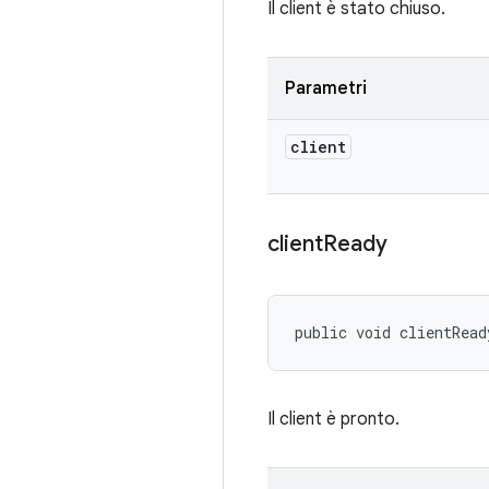
Il client è stato chiuso.
Parametri
client
client
Ready
public void clientRead
Il client è pronto.