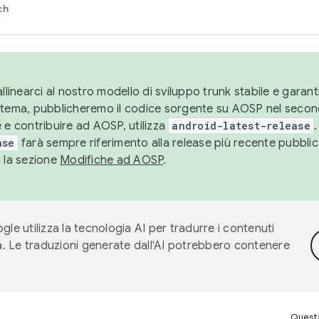
ch
llinearci al nostro modello di sviluppo trunk stabile e garantir
istema, pubblicheremo il codice sorgente su AOSP nel secon
 e contribuire ad AOSP, utilizza
android-latest-release
.
ase
farà sempre riferimento alla release più recente pubbli
a la sezione
Modifiche ad AOSP
.
gle utilizza la tecnologia AI per tradurre i contenuti
ta. Le traduzioni generate dall'AI potrebbero contenere
Questa