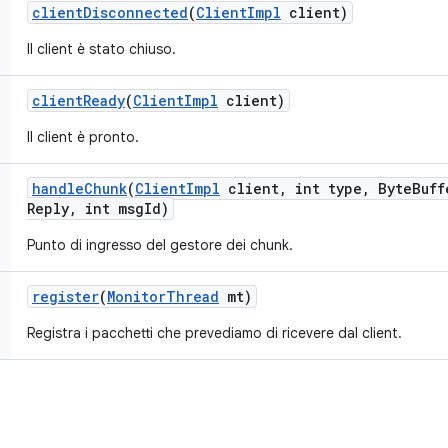
client
Disconnected
(
Client
Impl
client)
Il client è stato chiuso.
client
Ready
(
Client
Impl
client)
Il client è pronto.
handle
Chunk
(
Client
Impl
client
,
int type
,
Byte
Buff
Reply
,
int msg
Id)
Punto di ingresso del gestore dei chunk.
register
(
Monitor
Thread
mt)
Registra i pacchetti che prevediamo di ricevere dal client.