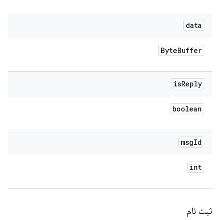
data
Byte
Buffer
is
Reply
boolean
msg
Id
int
ثبت نام