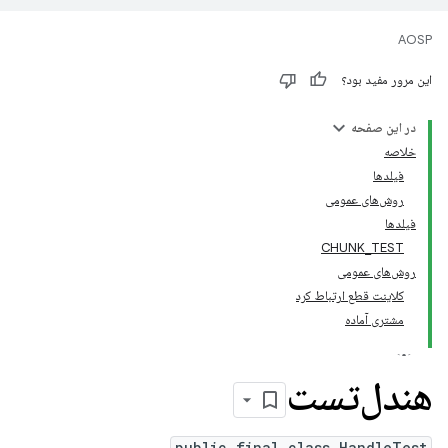
AOSP
این مرور مفید بود؟
در این صفحه
خلاصه
فیلدها
روش‌های عمومی
فیلدها
CHUNK
_
TEST
روش‌های عمومی
کلاینت قطع ارتباط کرد
مشتری آماده
هندل‌تست
public final class HandleTest