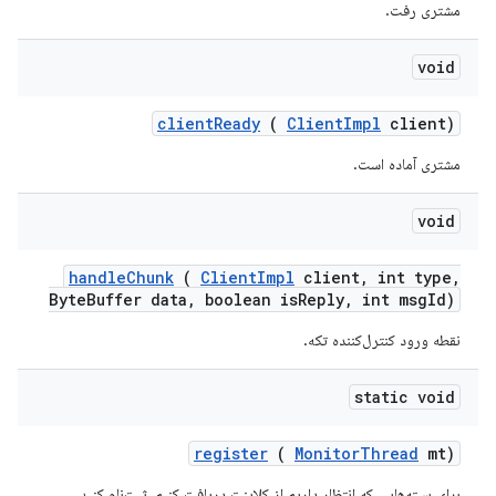
مشتری رفت.
void
client
Ready
(
Client
Impl
client)
مشتری آماده است.
void
handle
Chunk
(
Client
Impl
client
,
int type
,
Byte
Buffer data
,
boolean is
Reply
,
int msg
Id)
نقطه ورود کنترل‌کننده تکه.
static void
register
(
Monitor
Thread
mt)
برای بسته‌هایی که انتظار داریم از کلاینت دریافت کنیم، ثبت‌نام کنید.