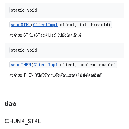
static void
send
STKL
(
Client
Impl
client
,
int thread
Id)
ส่งคำขอ STKL (STacK List) ไปยังไคลเอ็นต์
static void
send
THEN
(
Client
Impl
client
,
boolean enable)
ส่งคำขอ THEN (เปิดใช้การแจ้งเตือนเธรด) ไปยังไคลเอ็นต์
ช่อง
CHUNK
_
STKL