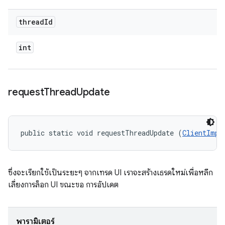
thread
Id
int
request
Thread
Update
public static void requestThreadUpdate (
ClientImpl
ซึ่งจะเรียกใช้เป็นระยะๆ จากเทรด UI เราจะสร้างเธรดใหม่เพื่อหลีก
เลี่ยงการล็อก UI ขณะขอ การอัปเดต
พารามิเตอร์