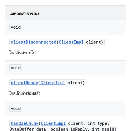
เมธอดสาธารณะ
void
client
Disconnected
(
Client
Impl
client)
ไคลเอ็นต์หายไป
void
client
Ready
(
Client
Impl
client)
ไคลเอ็นต์พร้อมแล้ว
void
handle
Chunk
(
Client
Impl
client
,
int type
,
Byte
Buffer data
,
boolean is
Reply
,
int msg
Id)