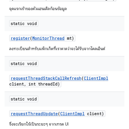
จุดแรกเข้าของตัวแฮนเดิลก้อนข้อมูล
static void
register
(
Monitor
Thread
mt)
ลงทะเบียนสำหรับแพ็กเก็ตที่เราคาดว่าจะได้รับจากไคลเอ็นต์
static void
request
Thread
Stack
Call
Refresh
(
Client
Impl
client
,
int thread
Id)
static void
request
Thread
Update
(
Client
Impl
client)
ซึ่งจะเรียกใช้เป็นระยะๆ จากเทรด UI