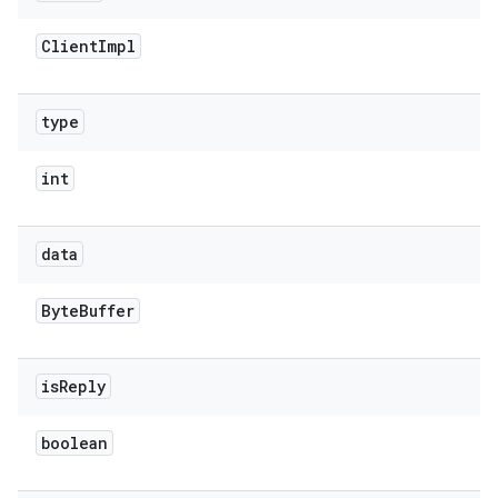
Client
Impl
type
int
data
Byte
Buffer
is
Reply
boolean