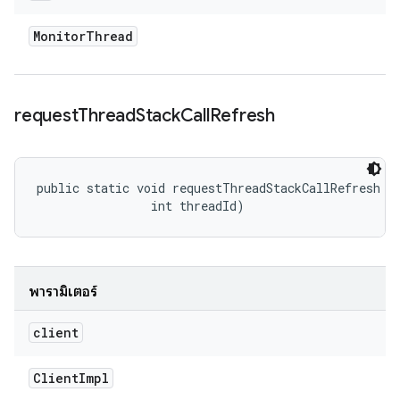
Monitor
Thread
request
Thread
Stack
Call
Refresh
public static void requestThreadStackCallRefresh (
                int threadId)
พารามิเตอร์
client
Client
Impl