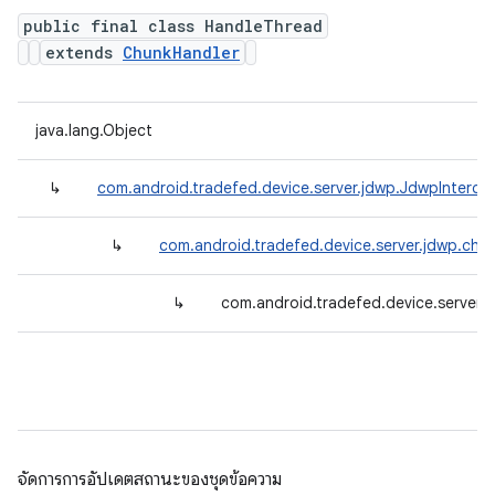
public final class HandleThread
extends
ChunkHandler
java.lang.Object
↳
com.android.tradefed.device.server.jdwp.JdwpInterce
↳
com.android.tradefed.device.server.jdwp.chu
↳
com.android.tradefed.device.server.
จัดการการอัปเดตสถานะของชุดข้อความ