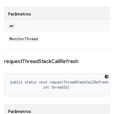
Parâmetros
mt
Monitor
Thread
request
Thread
Stack
Call
Refresh
public static void requestThreadStackCallRefresh (
                int threadId)
Parâmetros