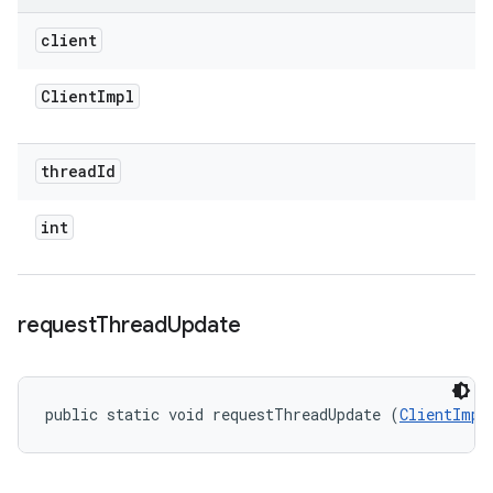
client
Client
Impl
thread
Id
int
request
Thread
Update
public static void requestThreadUpdate (
ClientImpl