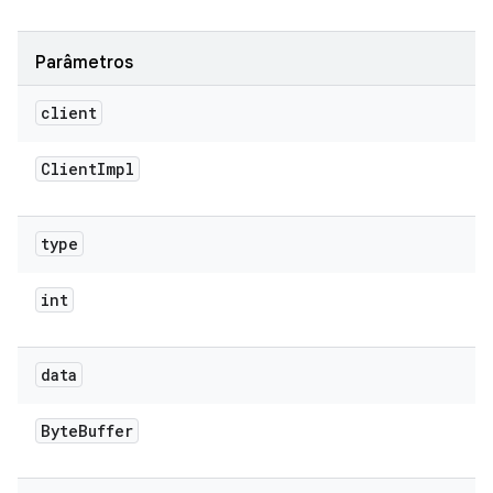
Parâmetros
client
Client
Impl
type
int
data
Byte
Buffer