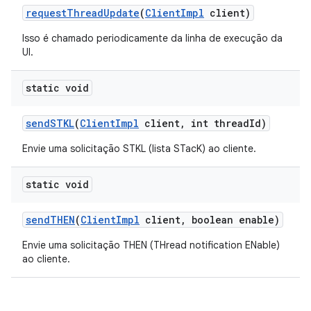
request
Thread
Update
(
Client
Impl
client)
Isso é chamado periodicamente da linha de execução da
UI.
static void
send
STKL
(
Client
Impl
client
,
int thread
Id)
Envie uma solicitação STKL (lista STacK) ao cliente.
static void
send
THEN
(
Client
Impl
client
,
boolean enable)
Envie uma solicitação THEN (THread notification ENable)
ao cliente.