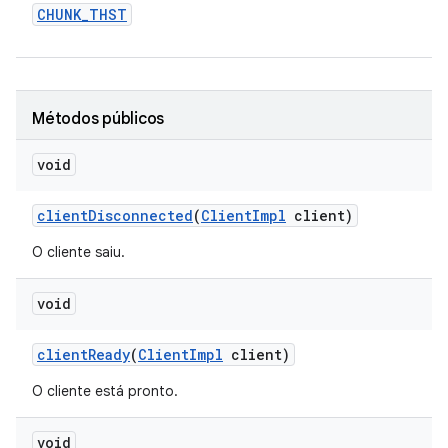
CHUNK
_
THST
Métodos públicos
void
client
Disconnected
(
Client
Impl
client)
O cliente saiu.
void
client
Ready
(
Client
Impl
client)
O cliente está pronto.
void