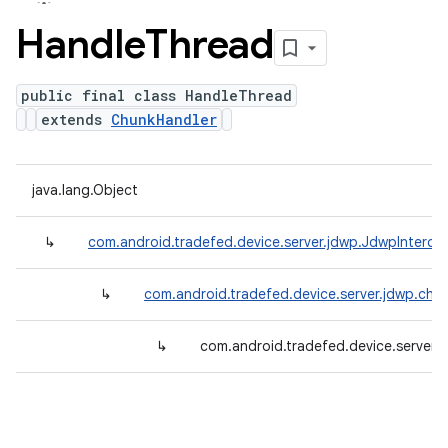
Handle
Thread
public final class HandleThread
extends
ChunkHandler
java.lang.Object
↳
com.android.tradefed.device.server.jdwp.JdwpInterce
↳
com.android.tradefed.device.server.jdwp.chu
↳
com.android.tradefed.device.server.