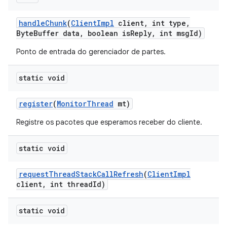
handle
Chunk
(
Client
Impl
client
,
int type
,
Byte
Buffer data
,
boolean is
Reply
,
int msg
Id)
Ponto de entrada do gerenciador de partes.
static void
register
(
Monitor
Thread
mt)
Registre os pacotes que esperamos receber do cliente.
static void
request
Thread
Stack
Call
Refresh
(
Client
Impl
client
,
int thread
Id)
static void