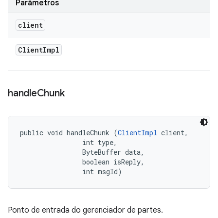
Parâmetros
client
Client
Impl
handle
Chunk
public void handleChunk (
ClientImpl
 client, 

                int type, 

                ByteBuffer data, 

                boolean isReply, 

                int msgId)
Ponto de entrada do gerenciador de partes.