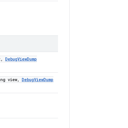
t
,
Debug
View
Dump
ng view
,
Debug
View
Dump