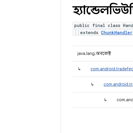
হ্যান্ডেলভি
public final class Han
extends
ChunkHandler
java.lang.অবজেক্ট
↳
com.android.tradefed.
↳
com.android.tr
↳
com.and