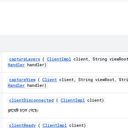
capture
Layers
(
Client
Impl
client
,
String view
Roo
Handler
handler)
capture
View
(
Client
client
,
String view
Root
,
Stri
Handler
handler)
client
Disconnected
(
Client
Impl
client)
ক্লায়েন্ট চলে গেছে।
client
Ready
(
Client
Impl
client)