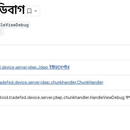
উডিবাগ
dleViewDebug
device.server.jdwp.Jdwp ইন্টারসেপ্টর
adefed.device.server.jdwp.chunkhandler.ChunkHandler
roid.tradefed.device.server.jdwp.chunkhandler.HandleViewDebug সম্