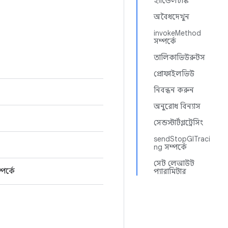
হ্যান্ডেলচাঙ্ক
অবৈধদেখুন
invokeMethod
সম্পর্কে
তালিকাভিউরুটস
প্রোফাইলভিউ
নিবন্ধন করুন
অনুরোধ বিন্যাস
সেন্ডস্টার্টগ্লট্রেসিং
sendStopGlTraci
ng সম্পর্কে
সেট লেআউট
পর্কে
প্যারামিটার