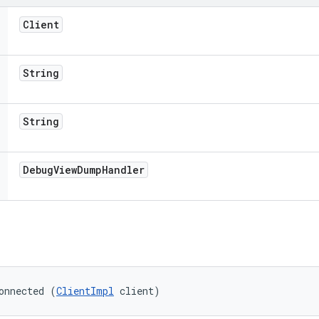
Client
String
String
Debug
View
Dump
Handler
onnected (
ClientImpl
 client)