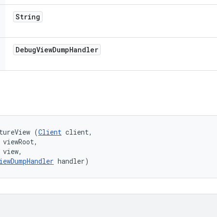
String
Debug
View
Dump
Handler
tureView (
Client
 client, 

 viewRoot, 

view, 

iewDumpHandler
 handler)