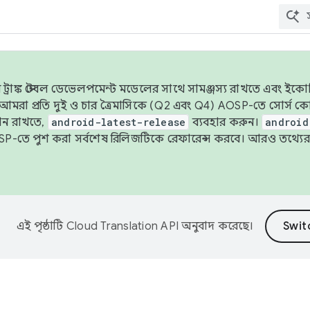
াঙ্ক স্টেবল ডেভেলপমেন্ট মডেলের সাথে সামঞ্জস্য রাখতে এবং ইকোসিস্ট
ে, আমরা প্রতি দুই ও চার ত্রৈমাসিকে (Q2 এবং Q4) AOSP-তে সোর্স
ান রাখতে,
android-latest-release
ব্যবহার করুন।
android
বদা AOSP-তে পুশ করা সর্বশেষ রিলিজটিকে রেফারেন্স করবে। আরও তথ্যের
এই পৃষ্ঠাটি
Cloud Translation API
অনুবাদ করেছে।