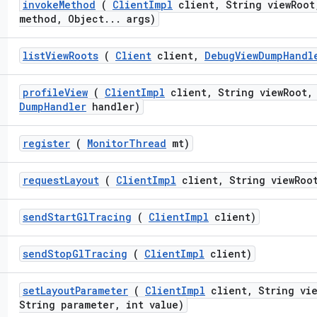
invoke
Method
(
Client
Impl
client
,
String view
Root
method
,
Object
.
.
.
args)
list
View
Roots
(
Client
client
,
Debug
View
Dump
Handl
profile
View
(
Client
Impl
client
,
String view
Root
,
Dump
Handler
handler)
register
(
Monitor
Thread
mt)
request
Layout
(
Client
Impl
client
,
String view
Roo
send
Start
Gl
Tracing
(
Client
Impl
client)
send
Stop
Gl
Tracing
(
Client
Impl
client)
set
Layout
Parameter
(
Client
Impl
client
,
String vie
String parameter
,
int value)