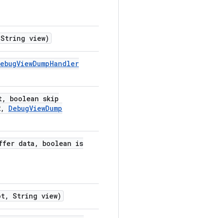
String view)
ebug
View
Dump
Handler
t
,
boolean skip
2
,
Debug
View
Dump
ffer data
,
boolean is
ot
,
String view)