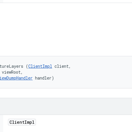
tureLayers (
ClientImpl
 client, 

 viewRoot, 

iewDumpHandler
 handler)
Client
Impl