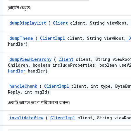
ক্লায়েন্ট প্রস্তুত।
dump
Display
List
(
Client
client
,
String view
Root
,
dump
Theme
(
Client
Impl
client
,
String view
Root
,
D
handler)
dump
View
Hierarchy
(
Client
client
,
String view
Roo
Children
,
boolean include
Properties
,
boolean use
V
Handler
handler)
handle
Chunk
(
Client
Impl
client
,
int type
,
Byte
Bu
Reply
,
int msg
Id)
একটি আগত অংশ পরিচালনা করুন।
invalidate
View
(
Client
Impl
client
,
String view
Ro