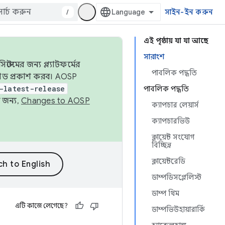
/
সাইন-ইন করুন
এই পৃষ্ঠায় যা যা আছে
সারাংশ
েমের জন্য প্ল্যাটফর্মের
পাবলিক পদ্ধতি
 কোড প্রকাশ করব। AOSP
-latest-release
পাবলিক পদ্ধতি
 জন্য,
Changes to AOSP
ক্যাপচার লেয়ার্স
ক্যাপচারভিউ
ক্লায়েন্ট সংযোগ
বিচ্ছিন্ন
ক্লায়েন্টরেডি
ডাম্পডিসপ্লেলিস্ট
ডাম্প থিম
এটি কাজে লেগেছে?
ডাম্পভিউহায়ারার্কি