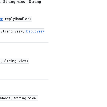
,
String view
,
String
er
reply
Handler)
String view
,
Debug
View
t
,
String view)
w
Root
,
String view
,