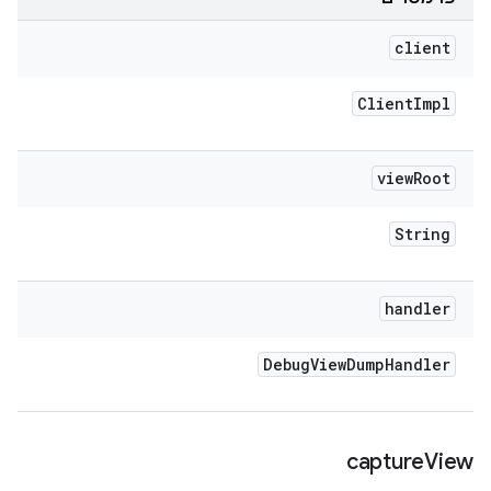
client
Client
Impl
view
Root
String
handler
Debug
View
Dump
Handler
capture
View