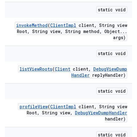
static void
invoke
Method
(
Client
Impl
client
,
String view
Root
,
String view
,
String method
,
Object
.
.
.
args)
static void
list
View
Roots
(
Client
client
,
Debug
View
Dump
Handler
reply
Handler)
static void
profile
View
(
Client
Impl
client
,
String view
Root
,
String view
,
Debug
View
Dump
Handler
handler)
static void