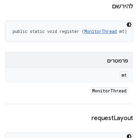
להירשם
public static void register (
MonitorThread
 mt)
פרמטרים
mt
Monitor
Thread
request
Layout