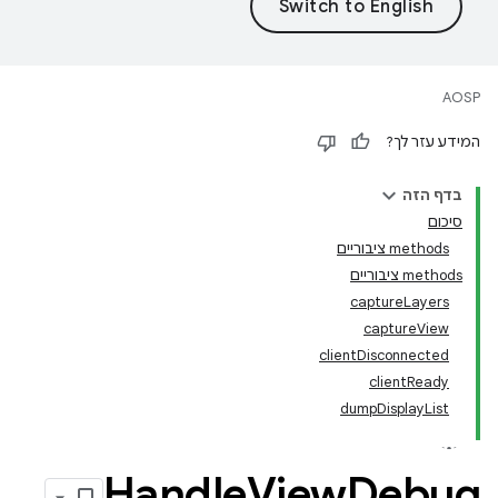
AOSP
המידע עזר לך?
בדף הזה
סיכום
‫methods ציבוריים
‫methods ציבוריים
captureLayers
captureView
clientDisconnected
clientReady
dumpDisplayList
Handle
View
Debug