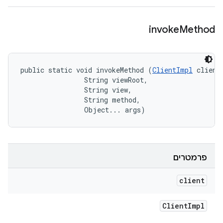
invoke
Method
public static void invokeMethod (
ClientImpl
 client,
                String viewRoot, 

                String view, 

                String method, 

                Object... args)
פרמטרים
client
Client
Impl