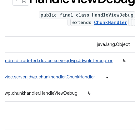
public final class HandleViewDebug
extends
ChunkHandler
java.lang.Object
.android.tradefed.device.server.jdwp.JdwpInterceptor
↳
device.server.jdwp.chunkhandler.ChunkHandler
↳
r.jdwp.chunkhandler.HandleViewDebug
↳