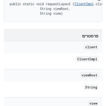
public static void requestLayout (
ClientImpl
 client
                String viewRoot, 

                String view)
פרמטרים
client
Client
Impl
view
Root
String
view