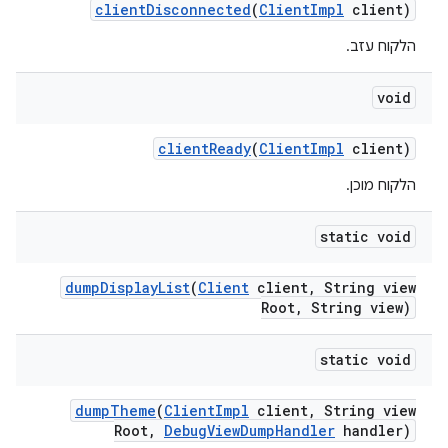
client
Disconnected
(
Client
Impl
client)
הלקוח עזב.
void
client
Ready
(
Client
Impl
client)
הלקוח מוכן.
static void
dump
Display
List
(
Client
client
,
String view
Root
,
String view)
static void
dump
Theme
(
Client
Impl
client
,
String view
Root
,
Debug
View
Dump
Handler
handler)