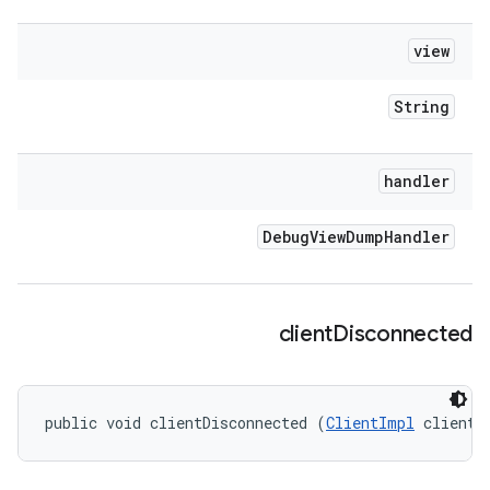
view
String
handler
Debug
View
Dump
Handler
client
Disconnected
public void clientDisconnected (
ClientImpl
 client)