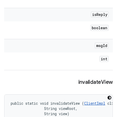
is
Reply
boolean
msg
Id
int
invalidate
View
public static void invalidateView (
ClientImpl
 clien
                String viewRoot, 

                String view)