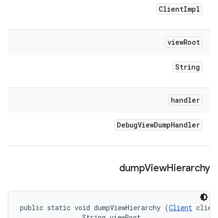
Client
Impl
view
Root
String
handler
Debug
View
Dump
Handler
dump
View
Hierarchy
public static void dumpViewHierarchy (
Client
 client
                String viewRoot, 
