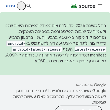
היכנס
החל משנת 2026, כדי להתאים למודל הפיתוח היציב שלנו
ולשמור על יציבות הפלטפורמה בסביבה העסקית,
נפרסם קוד מקור ב-AOSP ברבעון השני וברבעון הרביעי.
כדי ליצור ולתרום ל-AOSP, צריך להשתמש ב-
android-
latest-release
. הענף
android-latest-release
manifest תמיד יפנה לגרסה האחרונה שנדחפה ל-AOSP.
מידע נוסף זמין במאמר
שינויים ב-AOSP
.
‫Google משתמשת בטכנולוגיית AI כדי לתרגם תוכן
לשפה המועדפת עליך. בתרגומים כאלו עשויות להיות
שגיאות.