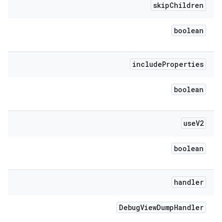
skip
Children
boolean
include
Properties
boolean
use
V2
boolean
handler
Debug
View
Dump
Handler