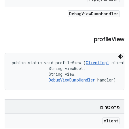
Debug
View
Dump
Handler
profile
View
public static void profileView (
ClientImpl
 client, 
                String viewRoot, 

                String view, 

DebugViewDumpHandler
 handler)
פרמטרים
client