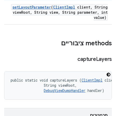
set
Layout
Parameter
(
Client
Impl
client
,
String
view
Root
,
String view
,
String parameter
,
int
value)
‫methods ציבוריים
capture
Layers
public static void captureLayers (
ClientImpl
 client
                String viewRoot, 

DebugViewDumpHandler
 handler)
פרמטרים