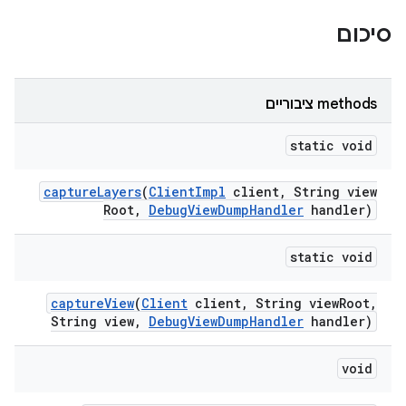
סיכום
‫methods ציבוריים
static void
capture
Layers
(
Client
Impl
client
,
String view
Root
,
Debug
View
Dump
Handler
handler)
static void
capture
View
(
Client
client
,
String view
Root
,
String view
,
Debug
View
Dump
Handler
handler)
void