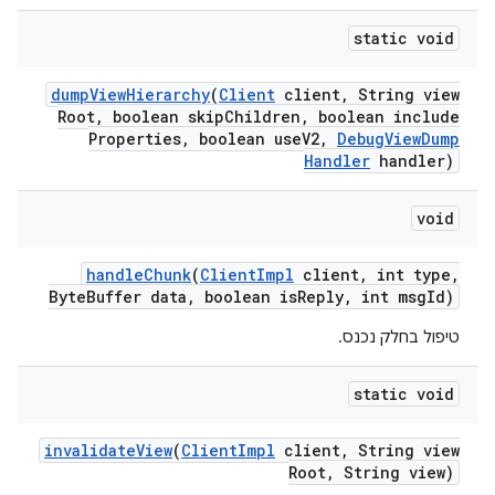
static void
dump
View
Hierarchy
(
Client
client
,
String view
Root
,
boolean skip
Children
,
boolean include
Properties
,
boolean use
V2
,
Debug
View
Dump
Handler
handler)
void
handle
Chunk
(
Client
Impl
client
,
int type
,
Byte
Buffer data
,
boolean is
Reply
,
int msg
Id)
טיפול בחלק נכנס.
static void
invalidate
View
(
Client
Impl
client
,
String view
Root
,
String view)