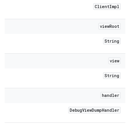
Client
Impl
view
Root
String
view
String
handler
Debug
View
Dump
Handler