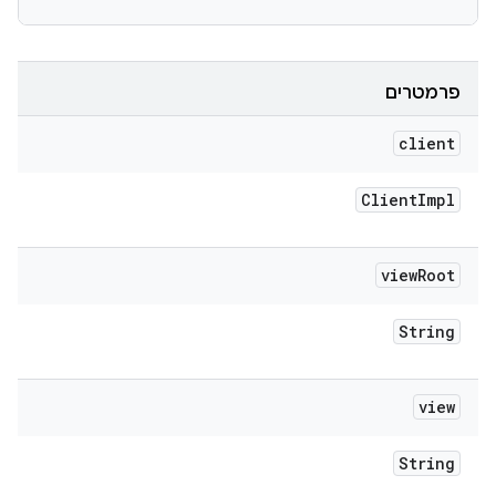
פרמטרים
client
Client
Impl
view
Root
String
view
String