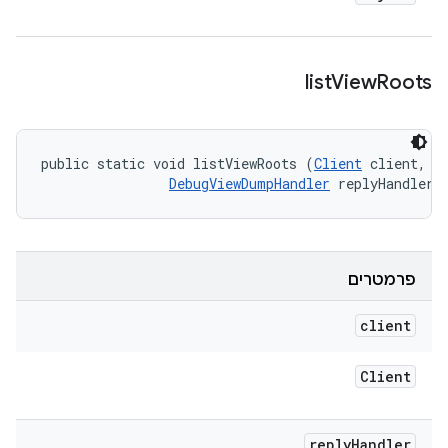
list
View
Roots
public static void listViewRoots (
Client
 client, 

DebugViewDumpHandler
 replyHandler)
פרמטרים
client
Client
reply
Handler