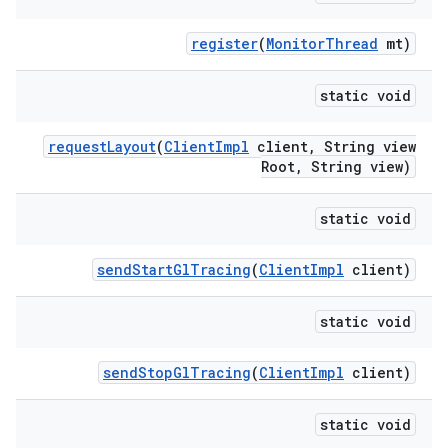
register
(
Monitor
Thread
mt)
static void
request
Layout
(
Client
Impl
client
,
String view
Root
,
String view)
static void
send
Start
Gl
Tracing
(
Client
Impl
client)
static void
send
Stop
Gl
Tracing
(
Client
Impl
client)
static void