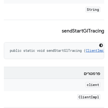
String
send
Start
Gl
Tracing
public static void sendStartGlTracing (
ClientImpl
 
פרמטרים
client
Client
Impl