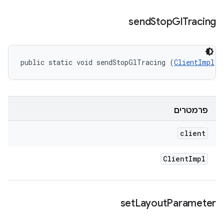
send
Stop
Gl
Tracing
public static void sendStopGlTracing (
ClientImpl
 c
פרמטרים
client
Client
Impl
set
Layout
Parameter