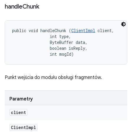
handle
Chunk
public void handleChunk (
ClientImpl
 client, 

                int type, 

                ByteBuffer data, 

                boolean isReply, 

                int msgId)
Punkt wejścia do modułu obsługi fragmentów.
Parametry
client
Client
Impl