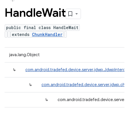
Handle
Wait
public final class HandleWait
extends
ChunkHandler
java.lang.Object
↳
com.android.tradefed.device.server.jdwp.JdwpInterce
↳
com.android.tradefed.device.server.jdwp.chu
↳
com.android.tradefed.device.server.