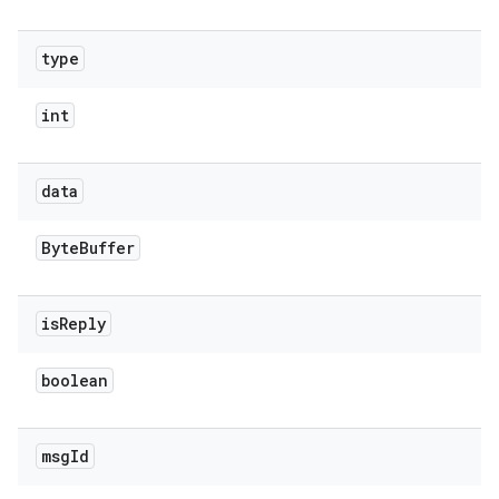
type
int
data
Byte
Buffer
is
Reply
boolean
msg
Id