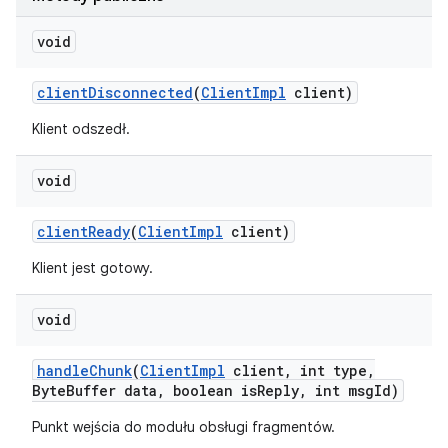
void
client
Disconnected
(
Client
Impl
client)
Klient odszedł.
void
client
Ready
(
Client
Impl
client)
Klient jest gotowy.
void
handle
Chunk
(
Client
Impl
client
,
int type
,
Byte
Buffer data
,
boolean is
Reply
,
int msg
Id)
Punkt wejścia do modułu obsługi fragmentów.