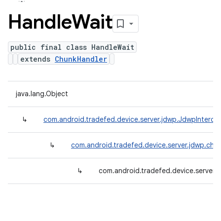
Handle
Wait
public final class HandleWait
extends
ChunkHandler
java.lang.Object
↳
com.android.tradefed.device.server.jdwp.JdwpInterce
↳
com.android.tradefed.device.server.jdwp.chu
↳
com.android.tradefed.device.server.