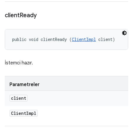
client
Ready
public void clientReady (
ClientImpl
 client)
İstemci hazır.
Parametreler
client
Client
Impl