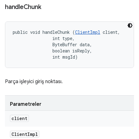
handle
Chunk
public void handleChunk (
ClientImpl
 client, 

                int type, 

                ByteBuffer data, 

                boolean isReply, 

                int msgId)
Parça işleyici giriş noktası.
Parametreler
client
Client
Impl