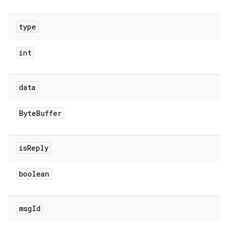
type
int
data
Byte
Buffer
is
Reply
boolean
msg
Id