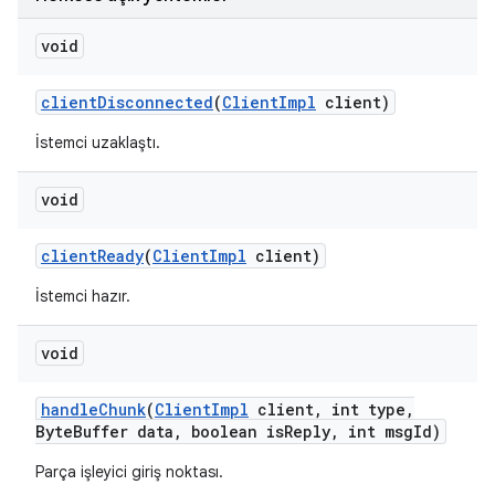
void
client
Disconnected
(
Client
Impl
client)
İstemci uzaklaştı.
void
client
Ready
(
Client
Impl
client)
İstemci hazır.
void
handle
Chunk
(
Client
Impl
client
,
int type
,
Byte
Buffer data
,
boolean is
Reply
,
int msg
Id)
Parça işleyici giriş noktası.