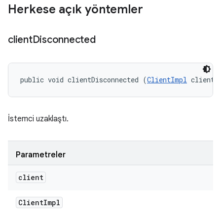
Herkese açık yöntemler
client
Disconnected
public void clientDisconnected (
ClientImpl
 client)
İstemci uzaklaştı.
Parametreler
client
Client
Impl