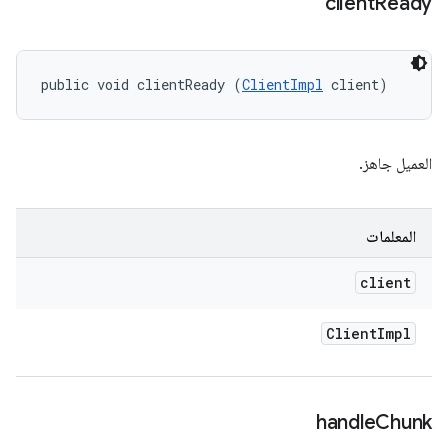
client
Ready
public void clientReady (
ClientImpl
 client)
العميل جاهز.
المعلمات
client
Client
Impl
handle
Chunk