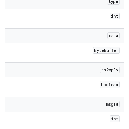
type
int
data
Byte
Buffer
is
Reply
boolean
msg
Id
int