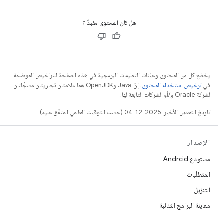
هل كان المحتوى مفيدًا؟
يخضع كل من المحتوى وعيّنات التعليمات البرمجية في هذه الصفحة للتراخيص الموضحّة
في
ترخيص استخدام المحتوى
. إنّ Java وOpenJDK هما علامتان تجاريتان مسجَّلتان
لشركة Oracle و/أو الشركات التابعة لها.
تاريخ التعديل الأخير: 2025-12-04 (حسب التوقيت العالمي المتفَّق عليه)
الإصدار
مستودع Android
المتطلّبات
التنزيل
معاينة البرامج الثنائية