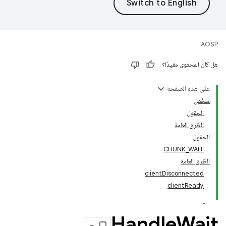
AOSP
هل كان المحتوى مفيدًا؟
على هذه الصفحة
ملخّص
الحقول
الطُرق العامة
الحقول
CHUNK_WAIT
الطُرق العامة
clientDisconnected
clientReady
Handle
Wait