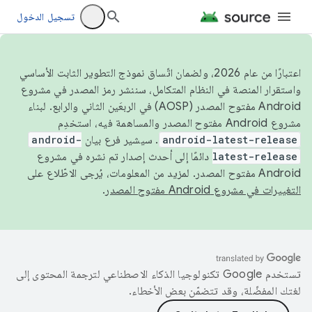
تسجيل الدخول
اعتبارًا من عام 2026، ولضمان اتّساق نموذج التطوير الثابت الأساسي
واستقرار المنصة في النظام المتكامل، سننشر رمز المصدر في مشروع
Android مفتوح المصدر (AOSP) في الربعَين الثاني والرابع. لبناء
مشروع Android مفتوح المصدر والمساهمة فيه، استخدِم
android-latest-release
. سيشير فرع بيان
android-
latest-release
دائمًا إلى أحدث إصدار تم نشره في مشروع
Android مفتوح المصدر. لمزيد من المعلومات، يُرجى الاطّلاع على
التغييرات في مشروع Android مفتوح المصدر
.
تستخدم Google تكنولوجيا الذكاء الاصطناعي لترجمة المحتوى إلى
لغتك المفضّلة، وقد تتضمّن بعض الأخطاء.