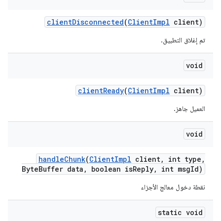
client
Disconnected
(
Client
Impl
client)
تم إغلاق التطبيق.
void
client
Ready
(
Client
Impl
client)
العميل جاهز.
void
handle
Chunk
(
Client
Impl
client
,
int type
,
Byte
Buffer data
,
boolean is
Reply
,
int msg
Id)
نقطة دخول معالج الأجزاء
static void