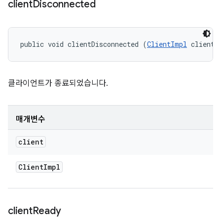
client
Disconnected
public void clientDisconnected (
ClientImpl
 client)
클라이언트가 종료되었습니다.
매개변수
client
Client
Impl
client
Ready