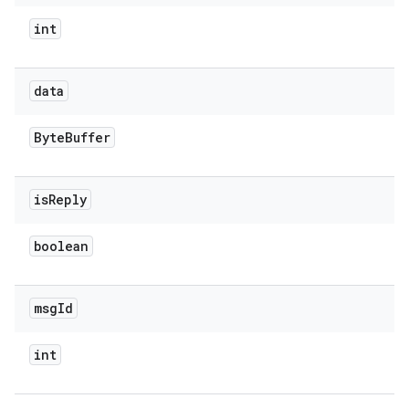
int
data
Byte
Buffer
is
Reply
boolean
msg
Id
int