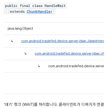
public final class HandleWait
extends
ChunkHandler
java.lang.Object
↳
com.android.tradefed.device.server.jdwp.JdwpInterce
↳
com.android.tradefed.device.server.jdwp.chu
↳
com.android.tradefed.device.server.
'대기' 청크 (WAIT)를 처리합니다. 클라이언트가 디버거가 연결