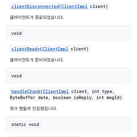
client
Disconnected
(
Client
Impl
client)
클라이언트가 종료되었습니다.
void
client
Ready
(
Client
Impl
client)
클라이언트가 준비되었습니다.
void
handle
Chunk
(
Client
Impl
client
,
int type
,
Byte
Buffer data
,
boolean is
Reply
,
int msg
Id)
청크 핸들러 진입점입니다.
static void