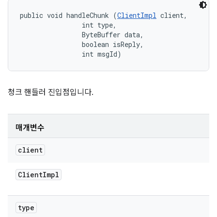
public void handleChunk (
ClientImpl
 client, 

                int type, 

                ByteBuffer data, 

                boolean isReply, 

                int msgId)
청크 핸들러 진입점입니다.
매개변수
client
Client
Impl
type