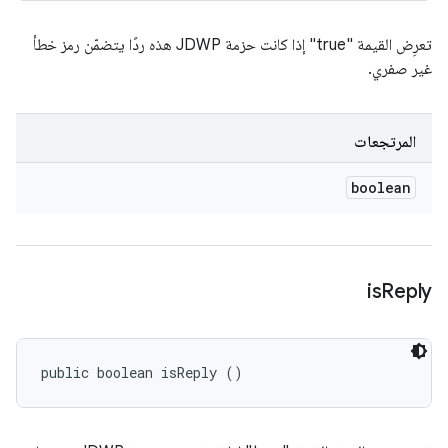
تعرِض القيمة "true" إذا كانت حزمة JDWP هذه ردًا يتضمّن رمز خطأ
غير صفري.
المرتجعات
boolean
is
Reply
public boolean isReply ()