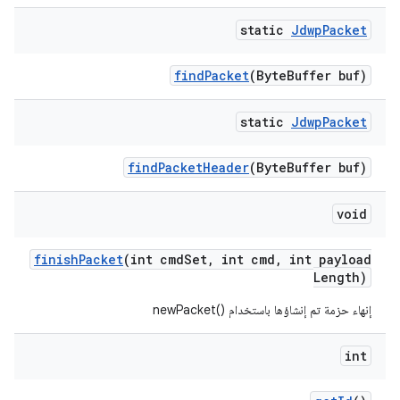
static
Jdwp
Packet
find
Packet
(Byte
Buffer buf)
static
Jdwp
Packet
find
Packet
Header
(Byte
Buffer buf)
void
finish
Packet
(int cmd
Set
,
int cmd
,
int payload
Length)
إنهاء حزمة تم إنشاؤها باستخدام newPacket()‎
int