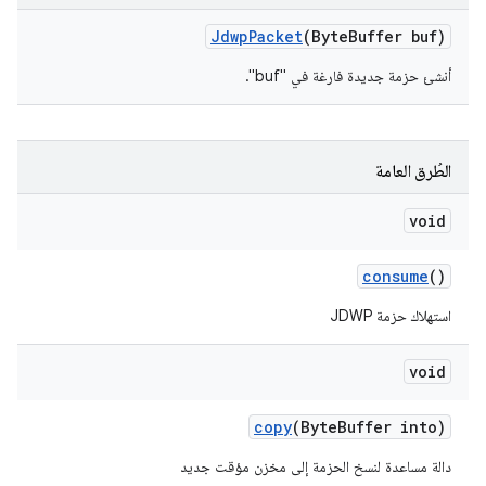
Jdwp
Packet
(Byte
Buffer buf)
أنشئ حزمة جديدة فارغة في "buf".
الطُرق العامة
void
consume
()
استهلاك حزمة JDWP
void
copy
(Byte
Buffer into)
دالة مساعدة لنسخ الحزمة إلى مخزن مؤقت جديد