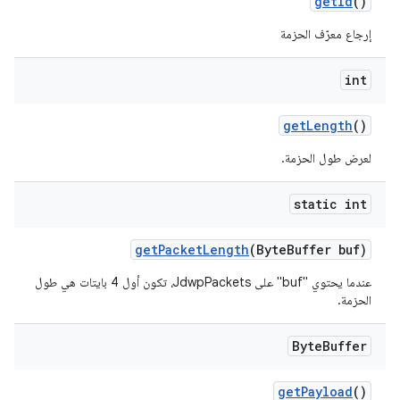
get
Id
()
إرجاع معرّف الحزمة
int
get
Length
()
لعرض طول الحزمة.
static int
get
Packet
Length
(Byte
Buffer buf)
عندما يحتوي "buf" على JdwpPackets، تكون أول 4 بايتات هي طول
الحزمة.
Byte
Buffer
get
Payload
()