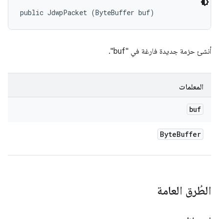
public JdwpPacket (ByteBuffer buf)
أنشئ حزمة جديدة فارغة في "buf".
المعلمات
buf
Byte
Buffer
الطُرق العامة