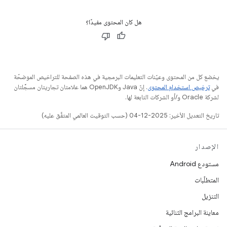
هل كان المحتوى مفيدًا؟
يخضع كل من المحتوى وعيّنات التعليمات البرمجية في هذه الصفحة للتراخيص الموضحّة
في
ترخيص استخدام المحتوى
. إنّ Java وOpenJDK هما علامتان تجاريتان مسجَّلتان
لشركة Oracle و/أو الشركات التابعة لها.
تاريخ التعديل الأخير: 2025-12-04 (حسب التوقيت العالمي المتفَّق عليه)
الإصدار
مستودع Android
المتطلّبات
التنزيل
معاينة البرامج الثنائية