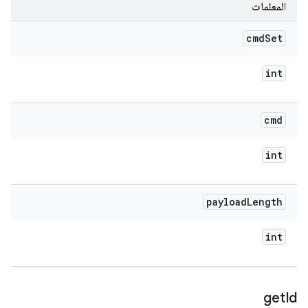
المعلمات
cmd
Set
int
cmd
int
payload
Length
int
get
Id