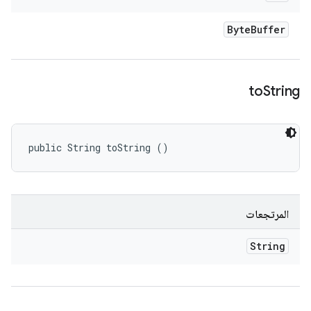
Byte
Buffer
to
String
public String toString ()
المرتجعات
String