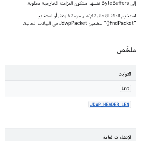
إلى ByteBuffers نفسها، ستكون المزامنة الخارجية مطلوبة.
استخدِم الدالة الإنشائية لإنشاء حزمة فارغة، أو استخدِم
"findPacket()" لتضمين JdwpPacket في البيانات الحالية.
ملخّص
الثوابت
int
JDWP
_
HEADER
_
LEN
الإنشاءات العامة