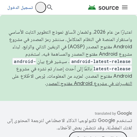
تسجيل الدخول
اعتبارًا من عام 2026، ولضمان اتّساق نموذج التطوير الثابت الأساسي
واستقرار المنصة في النظام المتكامل، سننشر رمز المصدر في مشروع
Android مفتوح المصدر (AOSP) في الربعَين الثاني والرابع. لبناء
مشروع Android مفتوح المصدر والمساهمة فيه، استخدِم
android-latest-release
. سيشير فرع بيان
android-
latest-release
دائمًا إلى أحدث إصدار تم نشره في مشروع
Android مفتوح المصدر. لمزيد من المعلومات، يُرجى الاطّلاع على
التغييرات في مشروع Android مفتوح المصدر
.
تستخدم Google تكنولوجيا الذكاء الاصطناعي لترجمة المحتوى إلى
لغتك المفضّلة، وقد تتضمّن بعض الأخطاء.