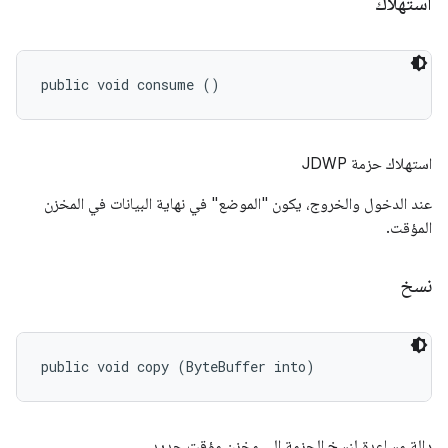
استهلاك
public void consume ()
استهلاك حزمة JDWP
عند الدخول والخروج، يكون "الموضع" في نهاية البيانات في المخزن
المؤقت.
نسخ
public void copy (ByteBuffer into)
دالة مساعدة لنسخ الحزمة إلى مخزن مؤقت جديد