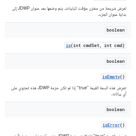
لعرض شريحة من مخزن مؤقت للبايتات، يتم وضعها بعد عنوان JDWP إلى
بداية عنوان الجزء.
boolean
is
(int cmd
Set
,
int cmd)
boolean
is
Empty
()
تعرِض هذه السمة القيمة "true" إذا لم تكن حزمة JDWP هذه تحتوي على
أي بيانات.
boolean
is
Error
()