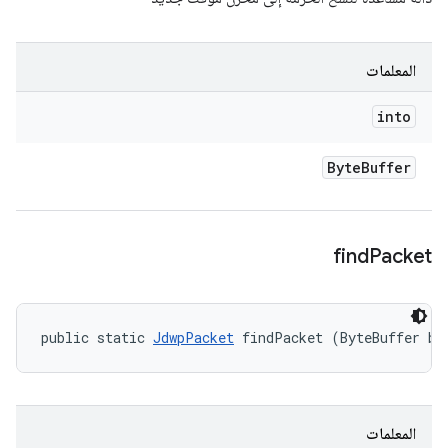
المعلمات
into
Byte
Buffer
find
Packet
public static 
JdwpPacket
 findPacket (ByteBuffer bu
المعلمات