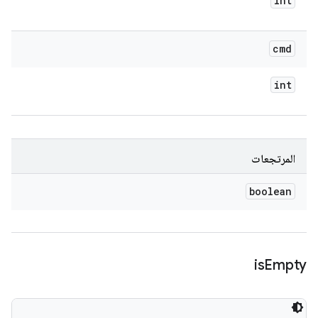
int
cmd
int
المرتجعات
boolean
is
Empty