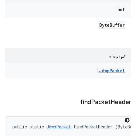
buf
Byte
Buffer
المرتجعات
Jdwp
Packet
find
Packet
Header
public static 
JdwpPacket
 findPacketHeader (ByteBuf