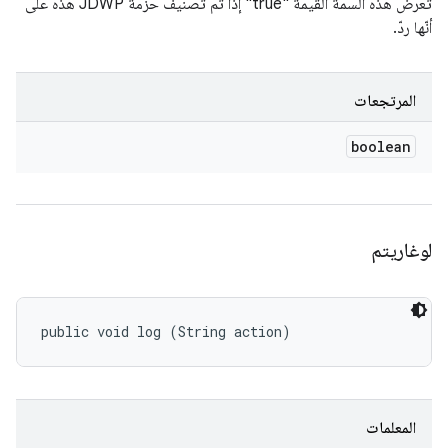
تعرض هذه السمة القيمة "true" إذا تم تصنيف حزمة JDWP هذه على
أنّها ردّ.
المرتجعات
boolean
لوغاريتم
public void log (String action)
المعلمات