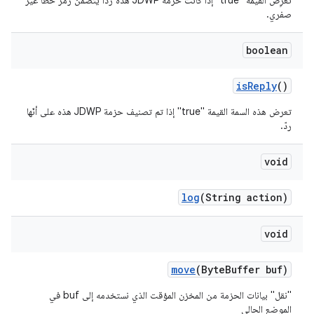
تعرِض القيمة "true" إذا كانت حزمة JDWP هذه ردًا يتضمّن رمز خطأ غير
صفري.
boolean
is
Reply
()
تعرض هذه السمة القيمة "true" إذا تم تصنيف حزمة JDWP هذه على أنّها
ردّ.
void
log
(String action)
void
move
(Byte
Buffer buf)
"نقل" بيانات الحزمة من المخزن المؤقت الذي نستخدمه إلى buf في
الموضع الحالي