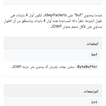
عندما يحتوي "buf" على JdwpPackets، تكون أول 4 بايتات هي
طول الحزمة. تقرأ دالة المساعدة هذه أول 4 بايتات وتتحقّق من أنّ الطول
يساوي على الأقل حجم عنوان JDWP.
المعلمات
buf
Byte
Buffer
: مخزن مؤقت يُفترض أنّه يحتوي على حزمة JDWP.
المرتجعات
int