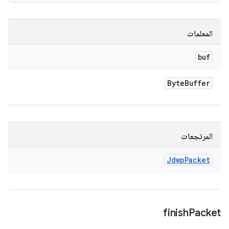
المعلمات
buf
Byte
Buffer
المرتجعات
Jdwp
Packet
finish
Packet