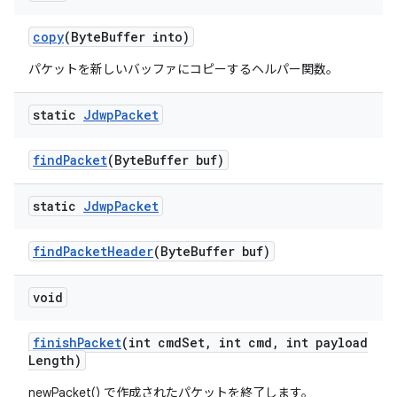
copy
(Byte
Buffer into)
パケットを新しいバッファにコピーするヘルパー関数。
static
Jdwp
Packet
find
Packet
(Byte
Buffer buf)
static
Jdwp
Packet
find
Packet
Header
(Byte
Buffer buf)
void
finish
Packet
(int cmd
Set
,
int cmd
,
int payload
Length)
newPacket() で作成されたパケットを終了します。