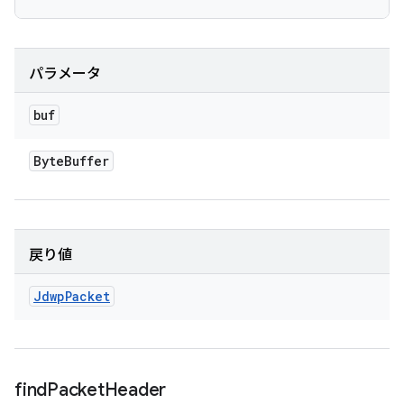
パラメータ
buf
Byte
Buffer
戻り値
Jdwp
Packet
find
Packet
Header