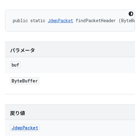
public static 
JdwpPacket
 findPacketHeader (ByteBuf
パラメータ
buf
Byte
Buffer
戻り値
Jdwp
Packet