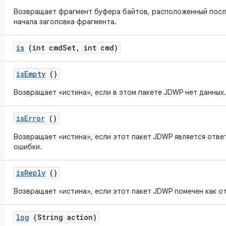
Возвращает фрагмент буфера байтов, расположенный посл
начала заголовка фрагмента.
is
(int cmd
Set
,
int cmd)
is
Empty
()
Возвращает «истина», если в этом пакете JDWP нет данных.
is
Error
()
Возвращает «истина», если этот пакет JDWP является отве
ошибки.
is
Reply
()
Возвращает «истина», если этот пакет JDWP помечен как от
log
(String action)