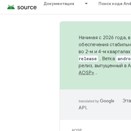
Документация
Поиск кода And
Начиная с 2026 года, 
обеспечения стабильн
во 2-м и 4-м квартала
release
. Ветка
andro
релиз, выпущенный в 
AOSP»
.
Эта
API
.
AOSP