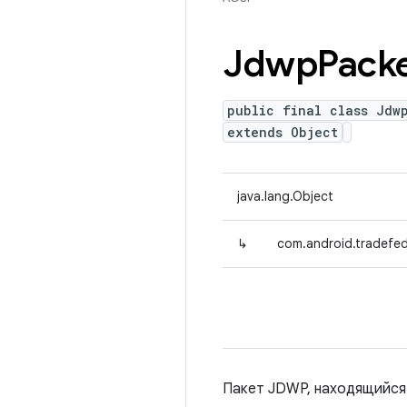
Jdwp
Pack
public final class Jdw
extends Object
java.lang.Object
↳
com.android.tradefed
Пакет JDWP, находящийся г