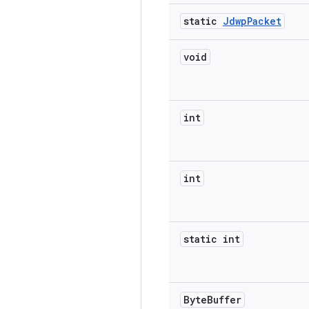
static
Jdwp
Packet
void
int
int
static int
Byte
Buffer