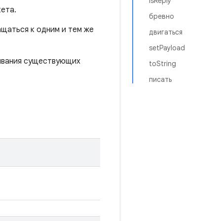
isReply
кета.
бревно
ащаться к одним и тем же
двигаться
setPayload
тывания существующих
toString
писать