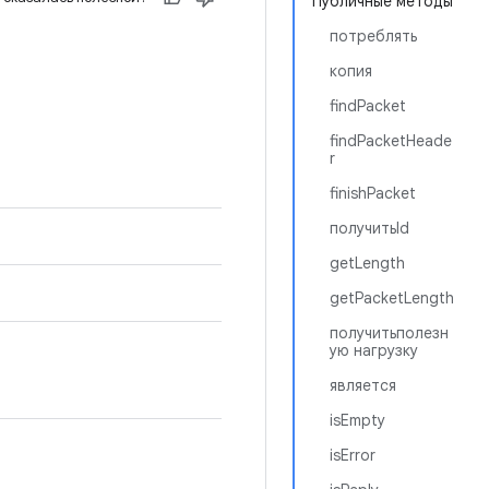
Публичные методы
потреблять
копия
findPacket
findPacketHeade
r
finishPacket
получитьId
getLength
getPacketLength
получитьполезн
ую нагрузку
является
isEmpty
isError