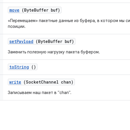
move
(Byte
Buffer buf)
«Перемещаем» пакетные данные из буфера, в котором мы си
позиции.
set
Payload
(Byte
Buffer buf)
Заменить полезную нагрузку пакета буфером.
to
String
()
write
(Socket
Channel chan)
Записываем наш пакет в "chan".