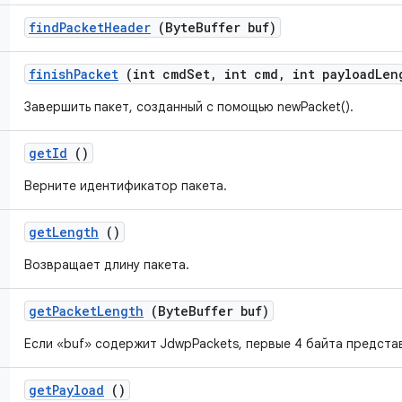
find
Packet
Header
(Byte
Buffer buf)
finish
Packet
(int cmd
Set
,
int cmd
,
int payload
Len
Завершить пакет, созданный с помощью newPacket().
get
Id
()
Верните идентификатор пакета.
get
Length
()
Возвращает длину пакета.
get
Packet
Length
(Byte
Buffer buf)
Если «buf» содержит JdwpPackets, первые 4 байта предста
get
Payload
()