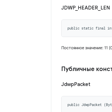
JDWP
_
HEADER
_
LEN
public static final in
Постоянное значение: 11
Публичные конс
Jdwp
Packet
public JdwpPacket (Byt