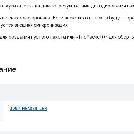
ть «указатель» на данные результатами декодирования па
ь не синхронизирована. Если несколько потоков будут обр
уется внешняя синхронизация.
для создания пустого пакета или «findPacket()» для обер
жание
JDWP
_
HEADER
_
LEN