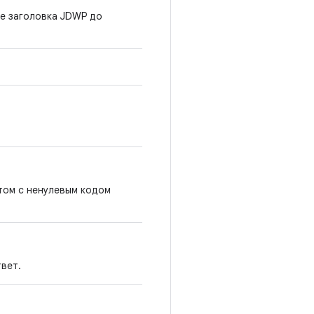
е заголовка JDWP до
том с ненулевым кодом
вет.