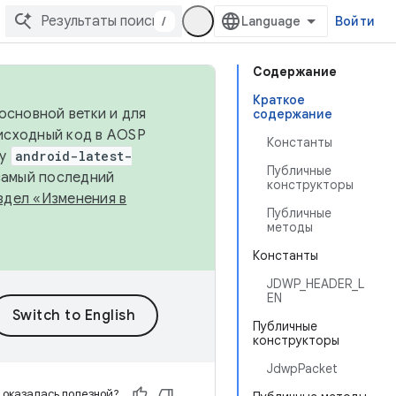
/
Войти
Содержание
Краткое
основной ветки и для
содержание
исходный код в AOSP
Константы
ку
android-latest-
Публичные
 самый последний
конструкторы
здел «Изменения в
Публичные
методы
Константы
JDWP_HEADER_L
EN
Публичные
конструкторы
JdwpPacket
 оказалась полезной?