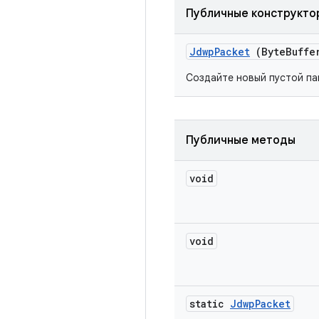
Публичные конструкто
Jdwp
Packet
(Byte
Buffe
Создайте новый пустой пак
Публичные методы
void
void
static
Jdwp
Packet