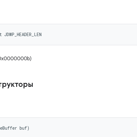
t JDWP_HEADER_LEN
 (0x0000000b)
трукторы
eBuffer buf)