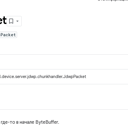
et
pPacket
.device.server.jdwp.chunkhandler.JdwpPacket
де-то в начале ByteBuffer.