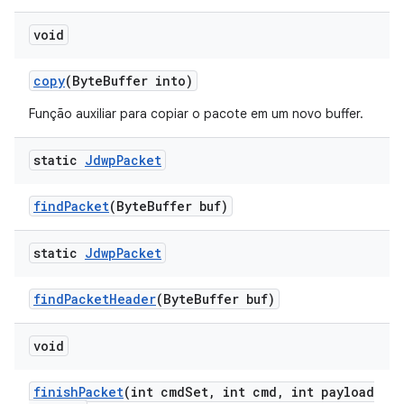
void
copy
(Byte
Buffer into)
Função auxiliar para copiar o pacote em um novo buffer.
static
Jdwp
Packet
find
Packet
(Byte
Buffer buf)
static
Jdwp
Packet
find
Packet
Header
(Byte
Buffer buf)
void
finish
Packet
(int cmd
Set
,
int cmd
,
int payload