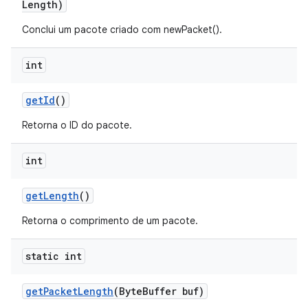
Length)
Conclui um pacote criado com newPacket().
int
get
Id
()
Retorna o ID do pacote.
int
get
Length
()
Retorna o comprimento de um pacote.
static int
get
Packet
Length
(Byte
Buffer buf)