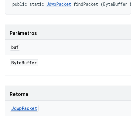
public static 
JdwpPacket
 findPacket (ByteBuffer bu
Parâmetros
buf
Byte
Buffer
Retorna
Jdwp
Packet