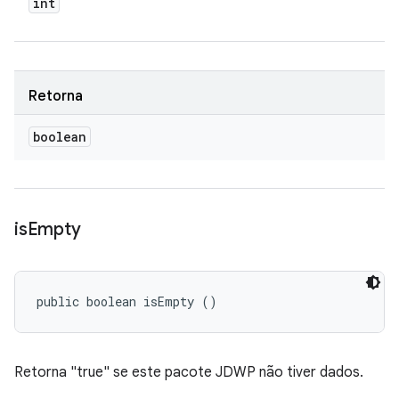
int
Retorna
boolean
is
Empty
public boolean isEmpty ()
Retorna "true" se este pacote JDWP não tiver dados.