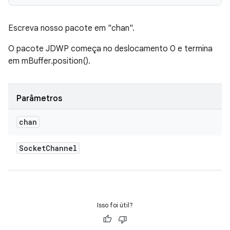
Escreva nosso pacote em "chan".
O pacote JDWP começa no deslocamento 0 e termina
em mBuffer.position().
Parâmetros
chan
Socket
Channel
Isso foi útil?