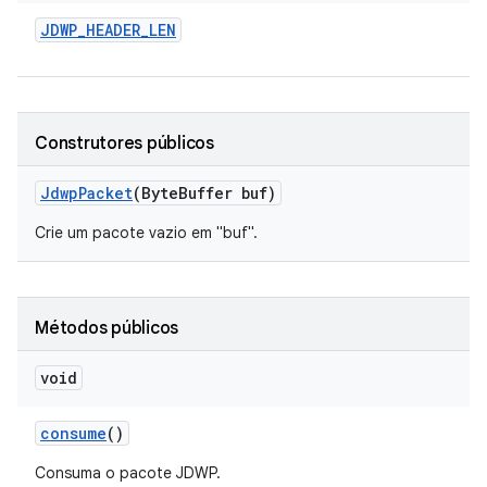
JDWP
_
HEADER
_
LEN
Construtores públicos
Jdwp
Packet
(Byte
Buffer buf)
Crie um pacote vazio em "buf".
Métodos públicos
void
consume
()
Consuma o pacote JDWP.