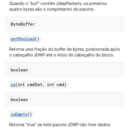
Quando o "buf" contém JdwpPackets, os primeiros
quatro bytes são o comprimento do pacote.
Byte
Buffer
get
Payload
()
Retorna uma fração do buffer de bytes, posicionada após
o cabeçalho JDWP até o início do cabeçalho do bloco.
boolean
is
(int cmd
Set
,
int cmd)
boolean
is
Empty
()
Retorna "true" se este pacote JDWP não tiver dados.