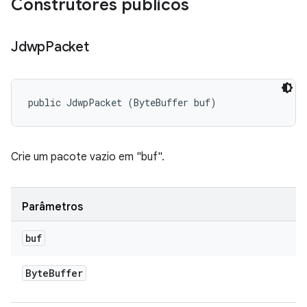
Construtores públicos
Jdwp
Packet
public JdwpPacket (ByteBuffer buf)
Crie um pacote vazio em "buf".
Parâmetros
buf
Byte
Buffer