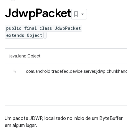
Jdwp
Packet
public final class JdwpPacket
extends Object
java.lang.Object
↳
com.android.tradefed.device.server.jdwp.chunkhandl
Um pacote JDWP, localizado no início de um ByteBuffer
em algum lugar.