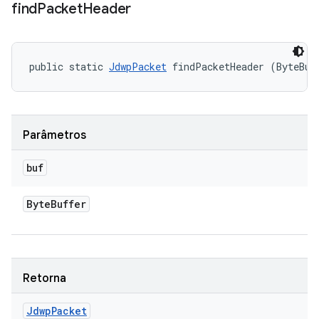
find
Packet
Header
public static 
JdwpPacket
 findPacketHeader (ByteBuf
Parâmetros
buf
Byte
Buffer
Retorna
Jdwp
Packet