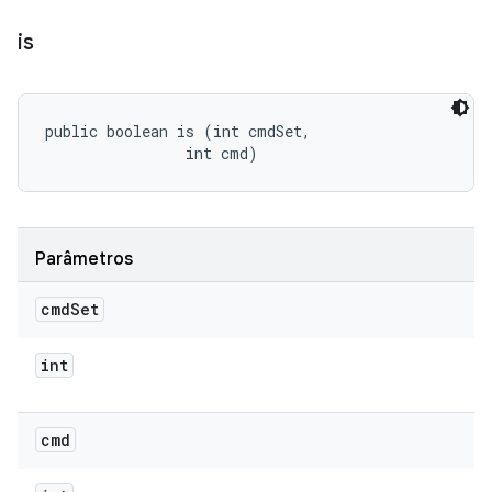
is
public boolean is (int cmdSet, 

                int cmd)
Parâmetros
cmd
Set
int
cmd