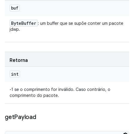
buf
Byte
Buffer
: um buffer que se supõe conter um pacote
jdwp.
Retorna
int
-1 se o comprimento for inválido. Caso contrário, o
comprimento do pacote.
get
Payload