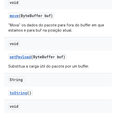
void
move
(Byte
Buffer buf)
"Mova" os dados do pacote para fora do buffer em que
estamos e para buf na posição atual.
void
set
Payload
(Byte
Buffer buf)
Substitua a carga útil do pacote por um buffer.
String
to
String
()
void