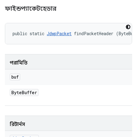
ফাইন্ডপ্যাকেটহেডার
public static 
JdwpPacket
 findPacketHeader (ByteBuf
পরামিতি
buf
Byte
Buffer
রিটার্নস