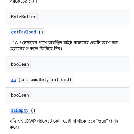
প্যাকেটের দৈর্ঘ্য।
Byte
Buffer
get
Payload
()
JDWP হেডারের পাশে অবস্থিত বাইট বাফারের একটি অংশ চাঙ্ক
হেডারের শুরুতে ফিরিয়ে দিন।
boolean
is
(int cmd
Set
,
int cmd)
boolean
is
Empty
()
যদি এই JDWP প্যাকেটে কোন ডেটা না থাকে তবে "true" প্রদান
করে।