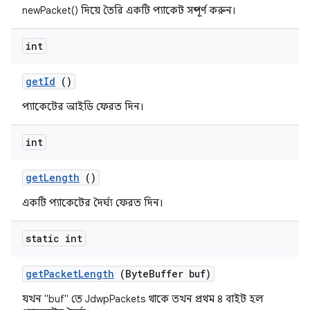
newPacket() দিয়ে তৈরি একটি প্যাকেট সম্পূর্ণ করুন।
int
get
Id
()
প্যাকেটের আইডি ফেরত দিন।
int
get
Length
()
একটি প্যাকেটের দৈর্ঘ্য ফেরত দিন।
static int
get
Packet
Length
(Byte
Buffer buf)
যখন "buf" তে JdwpPackets থাকে তখন প্রথম ৪ বাইট হল