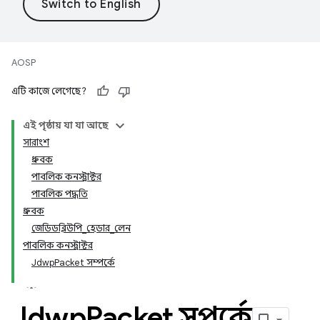
AOSP
এটি কাজে লেগেছে?
এই পৃষ্ঠায় যা যা আছে
সারাংশ
ধ্রুবক
পাবলিক কনস্ট্রাক্টর
পাবলিক পদ্ধতি
ধ্রুবক
জেডিডব্লিউপি_হেডার_লেন
পাবলিক কনস্ট্রাক্টর
JdwpPacket সম্পর্কে
Jdwp
Packet সম্পর্কে