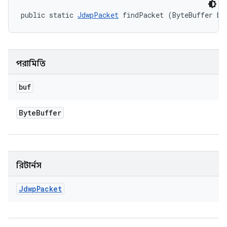
public static 
JdwpPacket
 findPacket (ByteBuffer bu
পরামিতি
buf
Byte
Buffer
রিটার্নস
Jdwp
Packet