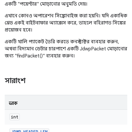
একটি "পয়েন্টার" মোড়ানোর অনুমতি দেয়।
এখানে কোনও অপারেশন সিঙ্ক্রোনাইজ করা হয়নি। যদি একাধিক
থ্রেড একই বাইটবাফার অ্যাক্সেস করে, তাহলে বহিরাগত সিঙ্কের
প্রয়োজন হবে।
একটি খালি প্যাকেট তৈরি করতে কনস্ট্রাক্টর ব্যবহার করুন,
অথবা বিদ্যমান ডেটার চারপাশে একটি JdwpPacket মোড়ানোর
জন্য "findPacket()" ব্যবহার করুন।
সারাংশ
ধ্রুবক
int
JDWP
_
HEADER
_
LEN