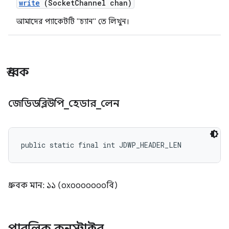
write
(Socket
Channel chan)
আমাদের প্যাকেটটি "চ্যান" তে লিখুন।
ধ্রুবক
জেডিডব্লিউপি
_
হেডার
_
লেন
public static final int JDWP_HEADER_LEN
ধ্রুবক মান: ১১ (০x০০০০০০০বি)
পাবলিক কনস্ট্রাক্টর