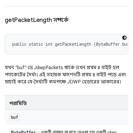
get
Packet
Length সম্পর্কে
public static int getPacketLength (ByteBuffer buf)
যখন "buf" তে JdwpPackets থাকে তখন প্রথম ৪ বাইট হল
প্যাকেটের দৈর্ঘ্য। এই সহায়ক ফাংশনটি প্রথম ৪ বাইট পড়ে এবং
যাচাই করে যে দৈর্ঘ্যটি কমপক্ষে JDWP হেডারের আকারের।
পরামিতি
buf
Byte
Buffer
: একটি বাফার যা ধরে নেওয়া হয় একটি jdwp