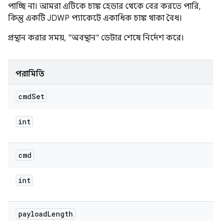
পাচ্ছি না। আমরা এটিকে চাঙ্ক হেডার থেকে বের করতে পারি,
কিন্তু একটি JDWP প্যাকেটে একাধিক চাঙ্ক থাকা বৈধ।
প্রস্থান করার সময়, "অবস্থান" ডেটার শেষে নির্দেশ করে।
পরামিতি
cmd
Set
int
cmd
int
payload
Length