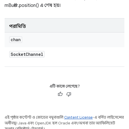
mBuffer.position() এ শেষ হয়।
পরামিতি
chan
Socket
Channel
এটি কাজে লেগেছে?
এই পৃষ্ঠার কন্টেন্ট ও কোডের নমুনাগুলি
Content License
-এ বর্ণিত লাইসেন্সের
অধীনস্থ। Java এবং OpenJDK হল Oracle এবং/অথবা তার অ্যাফিলিয়েট
সংস্থার রেজিস্টার্ড ট্রেডমার্ক।