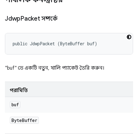
Jdwp
Packet সম্পর্কে
public JdwpPacket (ByteBuffer buf)
"buf" তে একটি নতুন, খালি প্যাকেট তৈরি করুন।
পরামিতি
buf
Byte
Buffer