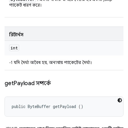
প্যাকেট ধারণ করে।
রিটার্নস
int
-1 যদি দৈর্ঘ্য অবৈধ হয়, অন্যথায় প্যাকেটের দৈর্ঘ্য।
get
Payload সম্পর্কে
public ByteBuffer getPayload ()