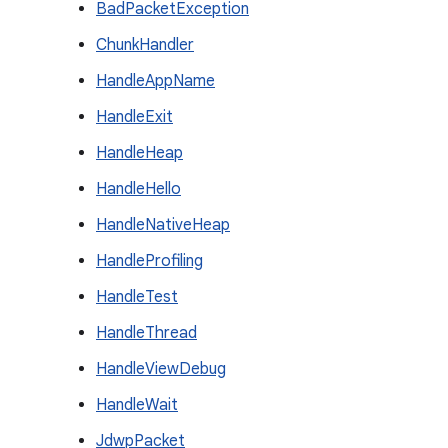
BadPacketException
ChunkHandler
HandleAppName
HandleExit
HandleHeap
HandleHello
HandleNativeHeap
HandleProfiling
HandleTest
HandleThread
HandleViewDebug
HandleWait
JdwpPacket