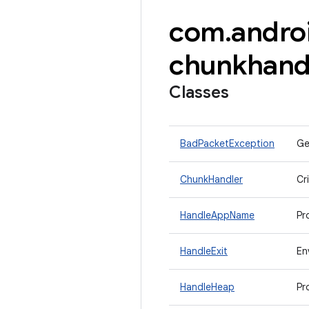
com
.
andro
chunkhand
Classes
BadPacketException
Ge
ChunkHandler
Cr
HandleAppName
Pr
HandleExit
En
HandleHeap
Pr