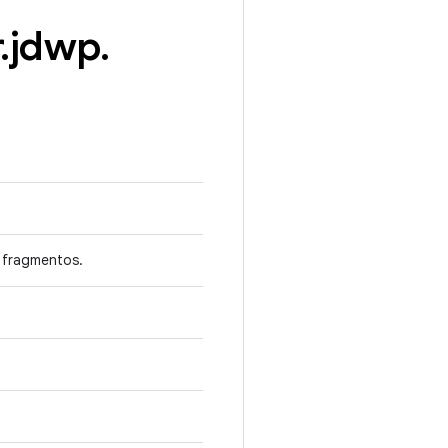
.
jdwp
.
e fragmentos.