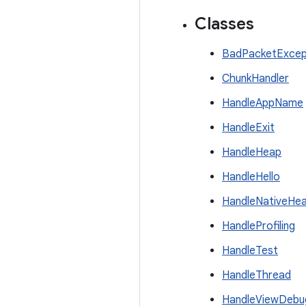
Classes
BadPacketExcep
ChunkHandler
HandleAppName
HandleExit
HandleHeap
HandleHello
HandleNativeHe
HandleProfiling
HandleTest
HandleThread
HandleViewDebu