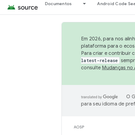
Documentos
Android Code Se
Em 2026, para nos alin
plataforma para o ecos
Para criar e contribuir
latest-release
sempre
consulte
Mudanças no
O G
para seu idioma de pre
AOSP