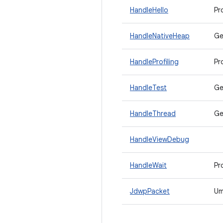
HandleHello
Pr
HandleNativeHeap
Ge
HandleProfiling
Pr
HandleTest
Ge
HandleThread
Ge
HandleViewDebug
HandleWait
Pr
JdwpPacket
Um