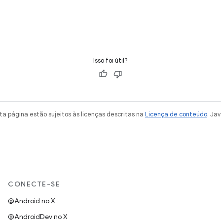
Isso foi útil?
a página estão sujeitos às licenças descritas na
Licença de conteúdo
. Ja
CONECTE-SE
@Android no X
@AndroidDev no X